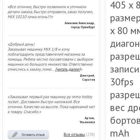
405 x 
«Все отлично, быстро позвонили и уточнили
детали заказа, быстро отправили, заказ получил,
размер
MJX 10210 тачка огонь!!!»
Алексеев Александр,
x 80 м
город Оренбург
диагон
«Добрый день!
Заказывал машинку MJX 1/8 и хочу
разреш
поблагодарить представителей магазина за
помощь. Ребята честно посоветовали с выбором
машинки из большого множества. Ответственно
записи
отнеслись к заказу, помо
...
[читать далее]
»
Дмитрий,
30fps
Саратов
разре
«Заказывал первый раз машинку ру remo hobby
rocket . Доставили быстро наложкой. Все
вес др
отлично. Качество на высоте. Пока нареканий нет
к товару. Спасибо.»
бортов
Артем,
Ульяновск
mAh
Все отзывы
(238)
Оставить отзыв