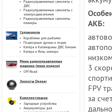
Радиоуправляемые самолеты с
ДВС
Радиоуправляемые самолеты с
Особен
электродвигателем
Радиоуправляемые самолеты-
АКБ:
планеры
Судомодели
автово
Кораблики для рыбалки
Подводные дроны и лодки
автопо
Катера и Катамараны ДВС Бензин
Катера и Яхты электро
низком
Мини радиоуправляемые
3 скор
машинки (мини модели)
Off-Road
спорти
Эхолоты Deeper
FPV тр
за сче
Комплектующие
Зарядные устройства
дально
Аккумуляторы для