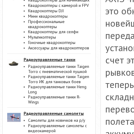
Квадрокоптеры для начинающих
Квадрокоптеры с камерой и FPV
это об
Квадрокоптеры DJI
Мини квадрокоптеры
новейш
Профессиональные
квадрокоптеры
Квадрокоптеры для селфи
переда
Мультикоптеры
Гоночные квадрокоптеры
устано
Аксессуары для квадрокоптеров
счет э
Радиоуправляемые танки
Радиоуправляемые танки Taigen
рывков
Torro с пневматической пушкой
Радиоуправляемые танки Taigen
теперь
Torro ИК для танковых боев
Радиоуправляемые танки Heng
Long
складн
Радиоуправляемые танки R-
Wings
перево
Радиоуправляемые самолеты
полета
Самолеты для новичков на р/у
Радиоуправляемые самолеты с
аккуму
видеокамерой