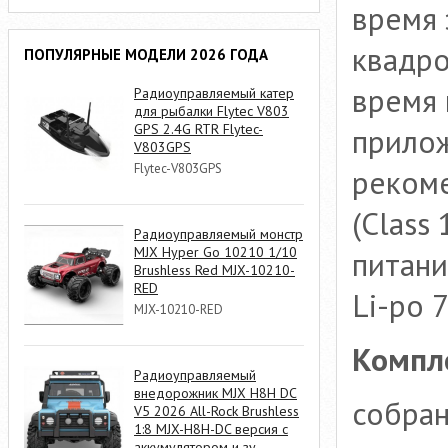
время 
квадро
ПОПУЛЯРНЫЕ МОДЕЛИ 2026 ГОДА
время 
Радиоуправляемый катер
для рыбалки Flytec V803
GPS 2.4G RTR Flytec-
прилож
V803GPS
Flytec-V803GPS
рекоме
(Class
Радиоуправляемый монстр
MJX Hyper Go 10210 1/10
питани
Brushless Red MJX-10210-
RED
Li-po 
MJX-10210-RED
Компле
Радиоуправляемый
внедорожник MJX H8H DC
собран
V5 2026 All-Rock Brushless
1:8 MJX-H8H-DC версия с
аккумулятором и зу