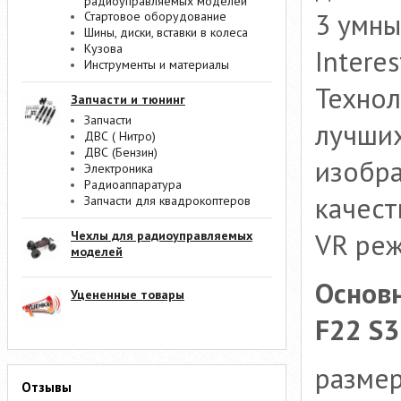
радиоуправляемых моделей
3 умны
Стартовое оборудование
Шины, диски, вставки в колеса
Кузова
Interes
Инструменты и материалы
Технол
Запчасти и тюнинг
Запчасти
лучших
ДВС ( Нитро)
ДВС (Бензин)
изобр
Электроника
Радиоаппаратура
качест
Запчасти для квадрокоптеров
VR реж
Чехлы для радиоуправляемых
моделей
Основ
Уцененные товары
F22 S3
размер
Отзывы