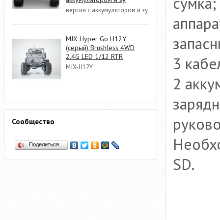
сумка;
версия с аккумулятором и зу
аппара
запасн
MJX Hyper Go H12Y
(серый) Brushless 4WD
2.4G LED 1/12 RTR
3 кабе
MJX-H12Y
2 акку
зарядн
руково
Сообщество
Необхо
Поделиться…
SD.