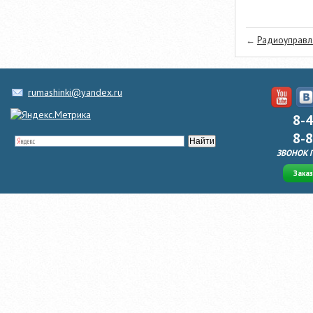
←
Радиоуправля
rumashinki@yandex.ru
8-
8-
ЗВОНОК 
Зака