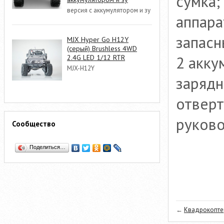
сумка;
версия с аккумулятором и зу
аппара
запасн
MJX Hyper Go H12Y
(серый) Brushless 4WD
2 акку
2.4G LED 1/12 RTR
MJX-H12Y
зарядн
отверт
руково
Сообщество
Поделиться…
←
Квадрокоптер