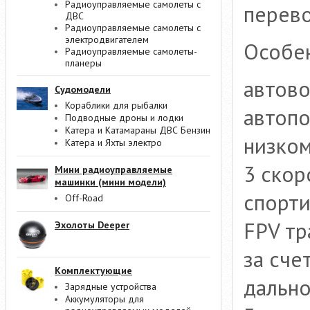
Радиоуправляемые самолеты с
перево
ДВС
Радиоуправляемые самолеты с
электродвигателем
Особен
Радиоуправляемые самолеты-
планеры
автово
Судомодели
Кораблики для рыбалки
автопо
Подводные дроны и лодки
Катера и Катамараны ДВС Бензин
низком
Катера и Яхты электро
3 скор
Мини радиоуправляемые
машинки (мини модели)
спорти
Off-Road
FPV тр
Эхолоты Deeper
за сче
Комплектующие
дально
Зарядные устройства
Аккумуляторы для