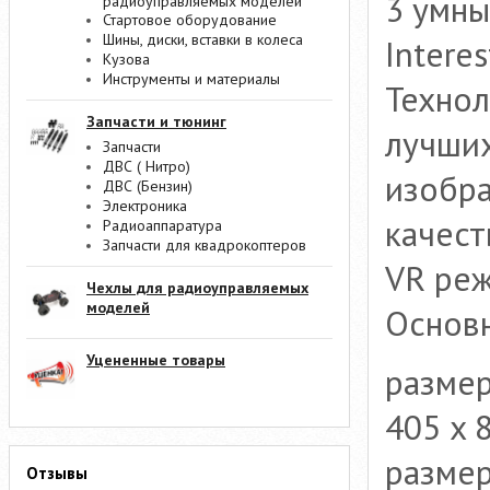
3 умны
радиоуправляемых моделей
Стартовое оборудование
Шины, диски, вставки в колеса
Interes
Кузова
Инструменты и материалы
Технол
Запчасти и тюнинг
лучших
Запчасти
ДВС ( Нитро)
изобр
ДВС (Бензин)
Электроника
качест
Радиоаппаратура
Запчасти для квадрокоптеров
VR реж
Чехлы для радиоуправляемых
моделей
Основн
Уцененные товары
размер
405 x 
размер
Отзывы