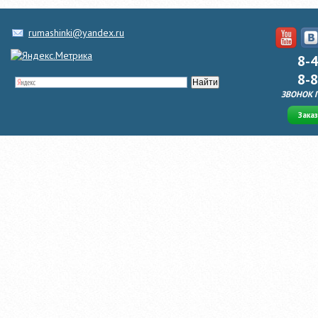
rumashinki@yandex.ru
8-
8-
ЗВОНОК 
Зака