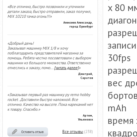
x 80 м
«Все отлично, быстро позвонили и уточнили
детали заказа, быстро отправили, заказ получил,
диагон
MJX 10210 тачка огонь!!!»
Алексеев Александр,
город Оренбург
разреш
записи
«Добрый день!
Заказывал машинку MJX 1/8 и хочу
поблагодарить представителей магазина за
30fps
помощь. Ребята честно посоветовали с выбором
машинки из большого множества. Ответственно
разре
отнеслись к заказу, помо
...
[читать далее]
»
Дмитрий,
Саратов
вес др
бортов
«Заказывал первый раз машинку ру remo hobby
rocket . Доставили быстро наложкой. Все
mAh
отлично. Качество на высоте. Пока нареканий нет
к товару. Спасибо.»
Артем,
время 
Ульяновск
квадро
Все отзывы
(238)
Оставить отзыв