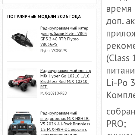
время 
ПОПУЛЯРНЫЕ МОДЕЛИ 2026 ГОДА
доп. а
Радиоуправляемый катер
прилож
для рыбалки Flytec V803
GPS 2.4G RTR Flytec-
рекоме
V803GPS
Flytec-V803GPS
(Class
питани
Радиоуправляемый монстр
MJX Hyper Go 10210 1/10
Li-Po 
Brushless Red MJX-10210-
RED
Компле
MJX-10210-RED
собран
Радиоуправляемый
внедорожник MJX H8H DC
PRO;
V5 2026 All-Rock Brushless
1:8 MJX-H8H-DC версия с
аккумулятором и зу