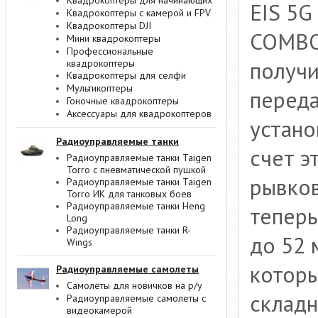
Квадрокоптеры для начинающих
EIS 5G
Квадрокоптеры с камерой и FPV
Квадрокоптеры DJI
COMBO 
Мини квадрокоптеры
Профессиональные
получи
квадрокоптеры
Квадрокоптеры для селфи
Мультикоптеры
переда
Гоночные квадрокоптеры
Аксессуары для квадрокоптеров
устано
Радиоуправляемые танки
счет э
Радиоуправляемые танки Taigen
Torro с пневматической пушкой
рывков
Радиоуправляемые танки Taigen
Torro ИК для танковых боев
Радиоуправляемые танки Heng
теперь
Long
Радиоуправляемые танки R-
до 52 
Wings
которы
Радиоуправляемые самолеты
Самолеты для новичков на р/у
складн
Радиоуправляемые самолеты с
видеокамерой