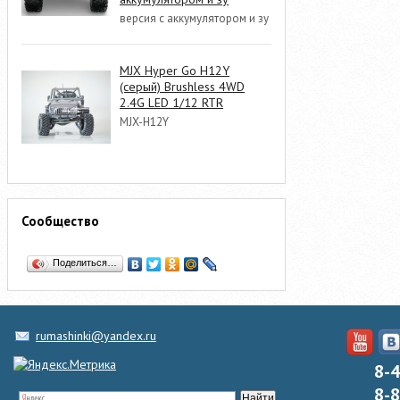
версия с аккумулятором и зу
MJX Hyper Go H12Y
(серый) Brushless 4WD
2.4G LED 1/12 RTR
MJX-H12Y
Сообщество
Поделиться…
rumashinki@yandex.ru
8-
8-