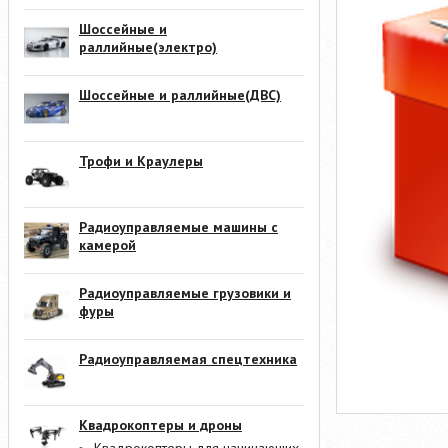
Шоссейные и
раллийные(электро)
Шоссейные и раллийные(ДВС)
Трофи и Краулеры
Радиоуправляемые машины с
камерой
Радиоуправляемые грузовики и
фуры
Радиоуправляемая спецтехника
Квадрокоптеры и дроны