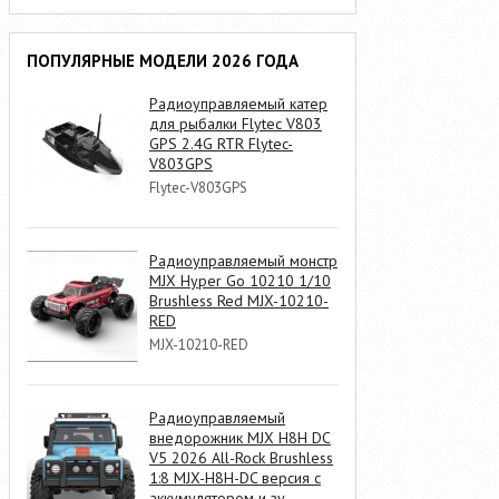
ПОПУЛЯРНЫЕ МОДЕЛИ 2026 ГОДА
Радиоуправляемый катер
для рыбалки Flytec V803
GPS 2.4G RTR Flytec-
V803GPS
Flytec-V803GPS
Радиоуправляемый монстр
MJX Hyper Go 10210 1/10
Brushless Red MJX-10210-
RED
MJX-10210-RED
Радиоуправляемый
внедорожник MJX H8H DC
V5 2026 All-Rock Brushless
1:8 MJX-H8H-DC версия с
аккумулятором и зу