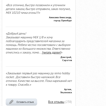
«Все отлично, быстро позвонили и уточнили
детали заказа, быстро отправили, заказ получил,
MJX 10210 тачка огонь!!!»
Алексеев Александр,
город Оренбург
«Добрый день!
Заказывал машинку MJX 1/8 и хочу
поблагодарить представителей магазина за
помощь. Ребята честно посоветовали с выбором
машинки из большого множества. Ответственно
отнеслись к заказу, помо
...
[читать далее]
»
Дмитрий,
Саратов
«Заказывал первый раз машинку ру remo hobby
rocket . Доставили быстро наложкой. Все
отлично. Качество на высоте. Пока нареканий нет
к товару. Спасибо.»
Артем,
Ульяновск
Все отзывы
(238)
Оставить отзыв