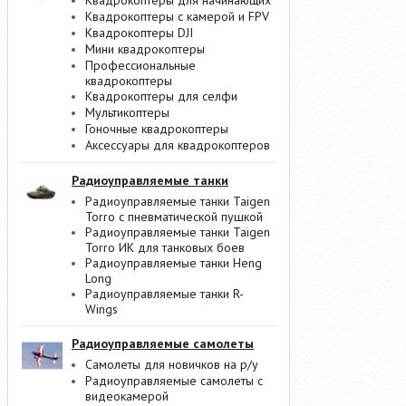
Квадрокоптеры для начинающих
Квадрокоптеры с камерой и FPV
Квадрокоптеры DJI
Мини квадрокоптеры
Профессиональные
квадрокоптеры
Квадрокоптеры для селфи
Мультикоптеры
Гоночные квадрокоптеры
Аксессуары для квадрокоптеров
Радиоуправляемые танки
Радиоуправляемые танки Taigen
Torro с пневматической пушкой
Радиоуправляемые танки Taigen
Torro ИК для танковых боев
Радиоуправляемые танки Heng
Long
Радиоуправляемые танки R-
Wings
Радиоуправляемые самолеты
Самолеты для новичков на р/у
Радиоуправляемые самолеты с
видеокамерой