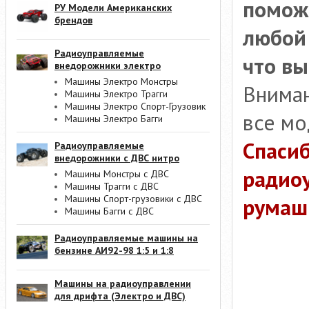
помож
РУ Модели Американских
брендов
любой 
Радиоуправляемые
что вы
внедорожники электро
Машины Электро Монстры
Вниман
Машины Электро Трагги
Машины Электро Спорт-Грузовик
все мо
Машины Электро Багги
Спасиб
Радиоуправляемые
внедорожники с ДВС нитро
радио
Машины Монстры с ДВС
Машины Трагги с ДВС
Машины Спорт-грузовики с ДВС
румаш
Машины Багги с ДВС
Радиоуправляемые машины на
бензине АИ92-98 1:5 и 1:8
Машины на радиоуправлении
для дрифта (Электро и ДВС)