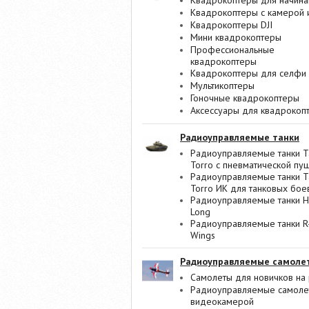
Квадрокоптеры для начин
Квадрокоптеры с камерой 
Квадрокоптеры DJI
Мини квадрокоптеры
Профессиональные
квадрокоптеры
Квадрокоптеры для селфи
Мультикоптеры
Гоночные квадрокоптеры
Аксессуары для квадрокоп
Радиоуправляемые танки
Радиоуправляемые танки T
Torro с пневматической пу
Радиоуправляемые танки T
Torro ИК для танковых бое
Радиоуправляемые танки 
Long
Радиоуправляемые танки R
Wings
Радиоуправляемые самоле
Самолеты для новичков на 
Радиоуправляемые самоле
видеокамерой