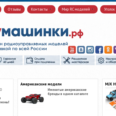
Отзывы
Контакты
Мир RC моделей
Уголок
Американские модели
MJX H
ПО
Именитые американские
бренды в одном каталоге
я
гионы!