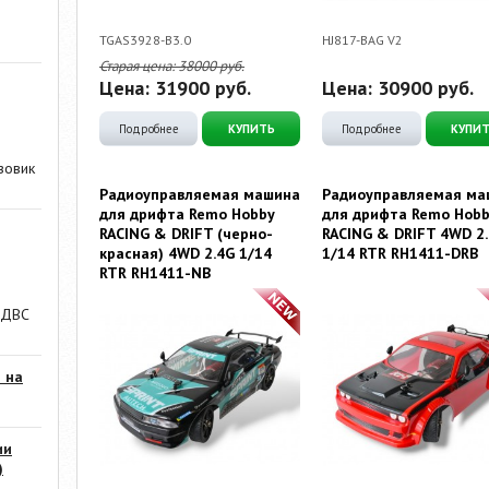
TGAS3928-B3.0
HJ817-BAG V2
Старая цена:
38000
руб.
Цена:
31900
руб.
Цена:
30900
руб.
Подробнее
КУПИТЬ
Подробнее
КУПИ
зовик
Радиоуправляемая машина
Радиоуправляемая ма
для дрифта Remo Hobby
для дрифта Remo Hobb
RACING & DRIFT (черно-
RACING & DRIFT 4WD 2
красная) 4WD 2.4G 1/14
1/14 RTR RH1411-DRB
RTR RH1411-NB
 ДВС
 на
ии
)