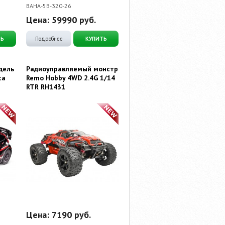
BAHA-5B-320-26
Цена:
59990
руб.
ТЬ
Подробнее
КУПИТЬ
дель
Радиоуправляемый монстр
ta
Remo Hobby 4WD 2.4G 1/14
RTR RH1431
Цена:
7190
руб.