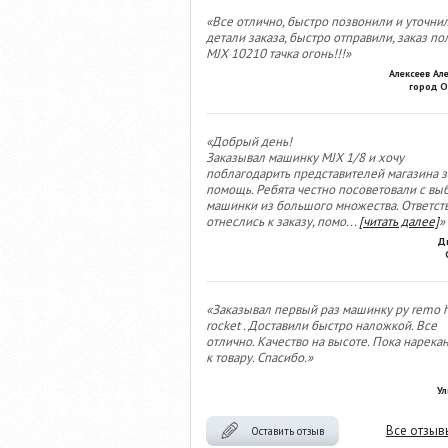
«Все отлично, быстро позвонили и уточни
детали заказа, быстро отправили, заказ по
MJX 10210 тачка огонь!!!»
Алексеев Ал
город О
«Добрый день!
Заказывал машинку MJX 1/8 и хочу
поблагодарить представителей магазина з
помощь. Ребята честно посоветовали с вы
машинки из большого множества. Ответст
отнеслись к заказу, помо
...
[читать далее]
»
Д
«Заказывал первый раз машинку ру remo 
rocket . Доставили быстро наложкой. Все
отлично. Качество на высоте. Пока нарека
к товару. Спасибо.»
Ул
Все отзыв
Оставить отзыв