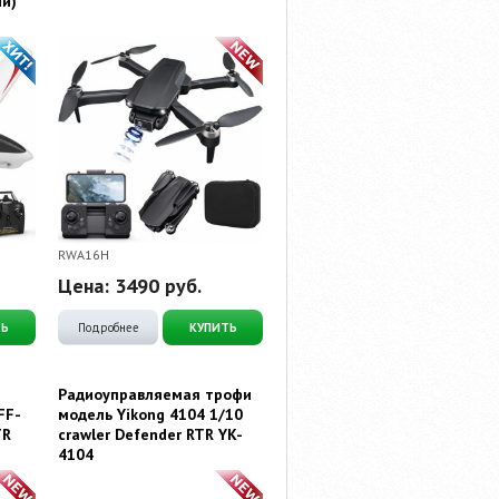
ии)
RWA16H
Цена:
3490
руб.
ТЬ
Подробнее
КУПИТЬ
Радиоуправляемая трофи
FF-
модель Yikong 4104 1/10
TR
crawler Defender RTR YK-
4104