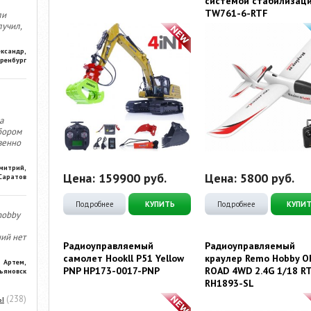
системой стабилизац
TW761-6-RTF
ли
лучил,
ександр,
ренбург
а
бором
венно
митрий,
Цена:
159900
руб.
Цена:
5800
руб.
Саратов
Подробнее
КУПИТЬ
Подробнее
КУПИ
hobby
ний нет
Радиоуправляемый
Радиоуправляемый
самолет Hookll P51 Yellow
краулер Remo Hobby O
Артем,
PNP HP173-0017-PNP
ROAD 4WD 2.4G 1/18 R
ьяновск
RH1893-SL
ы
(238)