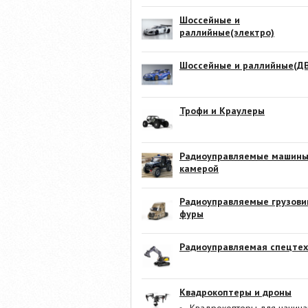
Шоссейные и
раллийные(электро)
Шоссейные и раллийные(ДВ
Трофи и Краулеры
Радиоуправляемые машины
камерой
Радиоуправляемые грузови
фуры
Радиоуправляемая спецтех
Квадрокоптеры и дроны