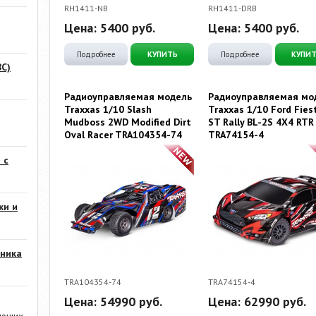
RH1411-NB
RH1411-DRB
Цена:
5400
руб.
Цена:
5400
руб.
Подробнее
КУПИТЬ
Подробнее
КУПИ
С)
Радиоуправляемая модель
Радиоуправляемая мо
Traxxas 1/10 Slash
Traxxas 1/10 Ford Fies
Mudboss 2WD Modified Dirt
ST Rally BL-2S 4X4 RTR
Oval Racer TRA104354-74
TRA74154-4
 с
ки и
ника
TRA104354-74
TRA74154-4
Цена:
54990
руб.
Цена:
62990
руб.