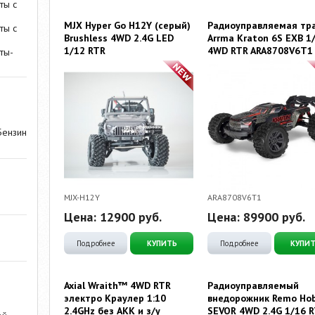
ты с
MJX Hyper Go H12Y (серый)
Радиоуправляемая тр
ты с
Brushless 4WD 2.4G LED
Arrma Kraton 6S EXB 1
1/12 RTR
4WD RTR ARA8708V6T1
ты-
Бензин
MJX-H12Y
ARA8708V6T1
Цена:
12900
руб.
Цена:
89900
руб.
Подробнее
КУПИТЬ
Подробнее
КУПИ
Axial Wraith™ 4WD RTR
Радиоуправляемый
электро Краулер 1:10
внедорожник Remo Ho
2.4GHz без АКК и з/у
SEVOR 4WD 2.4G 1/16 R