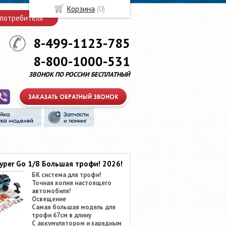
Корзина
(
0
)
 потребителя
8-499-1123-785
8-800-1000-531
ЗВОНОК ПО РОССИИ БЕСПЛАТНЫЙ
yper Go 1/8 Большая трофи! 2026!
БК система для трофи!
Точная копия настоящего
автомобиля!
Освещение
Самая большая модель для
трофи 67см в длину
С аккумулятором и зарядным