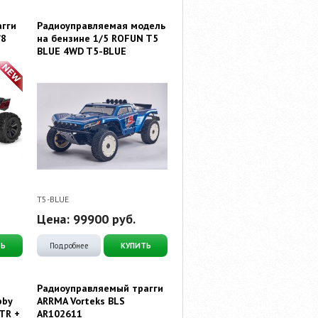
агги
Радиоуправляемая модель
/8
на бензине 1/5 ROFUN T5
BLUE 4WD T5-BLUE
T5-BLUE
Цена:
99900
руб.
ТЬ
Подробнее
КУПИТЬ
Радиоуправляемый трагги
bby
ARRMA Vorteks BLS
TR +
AR102611