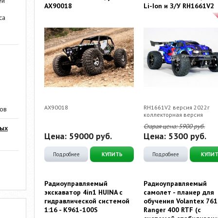
ей
AX90018
Li-Ion и З/У RH1661V2
са
AX90018
RH1661V2 версия 2022г
ров
коллекторная версия
Старая цена:
5900
руб.
мых
Цена:
59000
руб.
Цена:
5300
руб.
Подробнее
КУПИТЬ
Подробнее
КУПИ
Радиоуправляемый
Радиоуправляемый
экскаватор 4in1 HUINA с
самолет - планер для
гидравлической системой
обучения Volantex 761
1:16 - K961-100S
Ranger 400 RTF (с