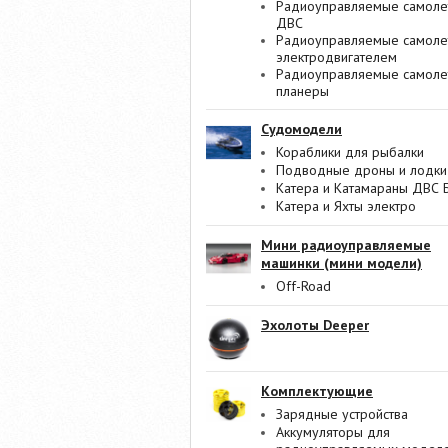
Радиоуправляемые самоле
ДВС
Радиоуправляемые самоле
электродвигателем
Радиоуправляемые самоле
планеры
Судомодели
Кораблики для рыбалки
Подводные дроны и лодки
Катера и Катамараны ДВС 
Катера и Яхты электро
Мини радиоуправляемые
машинки (мини модели)
Off-Road
Эхолоты Deeper
Комплектующие
Зарядные устройства
Аккумуляторы для