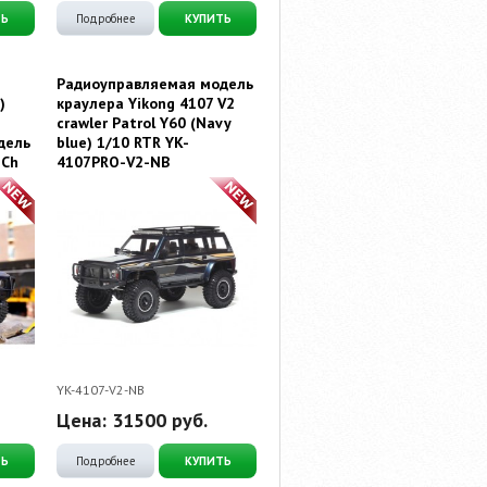
ТЬ
Подробнее
КУПИТЬ
Радиоуправляемая модель
)
краулера Yikong 4107 V2
crawler Patrol Y60 (Navy
дель
blue) 1/10 RTR YK-
-Ch
4107PRO-V2-NB
YK-4107-V2-NB
Цена:
31500
руб.
ТЬ
Подробнее
КУПИТЬ