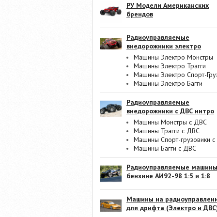
РУ Модели Американских
брендов
Радиоуправляемые
внедорожники электро
Машины Электро Монстры
Машины Электро Трагги
Машины Электро Спорт-Гру
Машины Электро Багги
Радиоуправляемые
внедорожники с ДВС нитро
Машины Монстры с ДВС
Машины Трагги с ДВС
Машины Спорт-грузовики с
Машины Багги с ДВС
Радиоуправляемые машины
бензине АИ92-98 1:5 и 1:8
Машины на радиоуправлен
для дрифта (Электро и ДВС