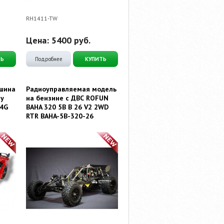
RH1411-TW
Цена:
5400
руб.
ТЬ
Подробнее
КУПИТЬ
шина
Радиоуправляемая модель
y
на бензине с ДВС ROFUN
.4G
BAHA 320 5B B 26 V2 2WD
RTR BAHA-5B-320-26