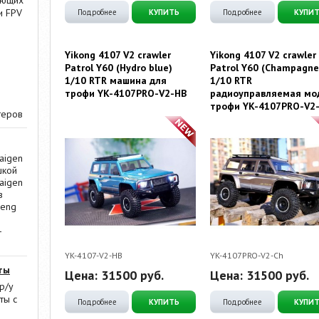
ающих
и FPV
Подробнее
КУПИТЬ
Подробнее
КУПИ
Yikong 4107 V2 crawler
Yikong 4107 V2 crawler
Patrol Y60 (Hydro blue)
Patrol Y60 (Champagne
1/10 RTR машина для
1/10 RTR
трофи YK-4107PRO-V2-HB
радиоуправляемая мо
трофи YK-4107PRO-V2
теров
aigen
шкой
aigen
в
Heng
-
YK-4107-V2-HB
YK-4107PRO-V2-Ch
ты
Цена:
31500
руб.
Цена:
31500
руб.
р/у
ты с
Подробнее
КУПИТЬ
Подробнее
КУПИ