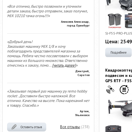
«Все отлично, быстро позвонили и уточнили
детали заказа, быстро отправили, заказ получил,
MJX 10210 тачка огонь!!!»
Алексеев Александр,
город Оренбург
SJ-F5S-PRO-PL
Цена:
2549
«Добрый день!
Заказывал машинку MJX 1/8 и хочу
поблагодарить представителей магазина за
Подробнее
помощь. Ребята честно посоветовали с выбором
машинки из большого множества. Ответственно
отнеслись к заказу, помо
...
[читать далее]
»
Квадрокоптер
Дмитрий,
подвесом и к
Саратов
GPS RTF - F5
«Заказывал первый раз машинку ру remo hobby
rocket . Доставили быстро наложкой. Все
отлично. Качество на высоте. Пока нареканий нет
к товару. Спасибо.»
Артем,
Ульяновск
Все отзывы
(238)
Оставить отзыв