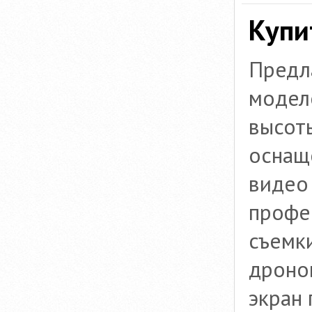
Купи
Предл
модел
высот
оснащ
видео
профе
съемки
дроно
экран 