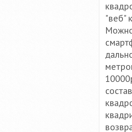
квадр
"веб" 
Можно
смарт
дальн
метро
10000
соста
квадро
квадри
возвр