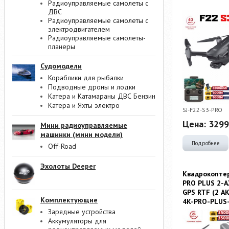
Радиоуправляемые самолеты с
ДВС
Радиоуправляемые самолеты с
электродвигателем
Радиоуправляемые самолеты-
планеры
Судомодели
Кораблики для рыбалки
Подводные дроны и лодки
Катера и Катамараны ДВС Бензин
Катера и Яхты электро
SJ-F22-S3-PRO
Цена:
3299
Мини радиоуправляемые
машинки (мини модели)
Подробнее
Off-Road
Эхолоты Deeper
Квадрокоптер
PRO PLUS 2-A
GPS RTF (2 АК
Комплектующие
4K-PRO-PLU
Зарядные устройства
Аккумуляторы для