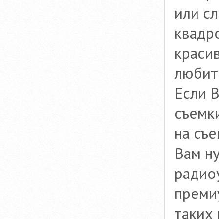
или сл
квадр
красив
любит
Если 
съемки
на съе
Вам н
радио
премиу
таких 