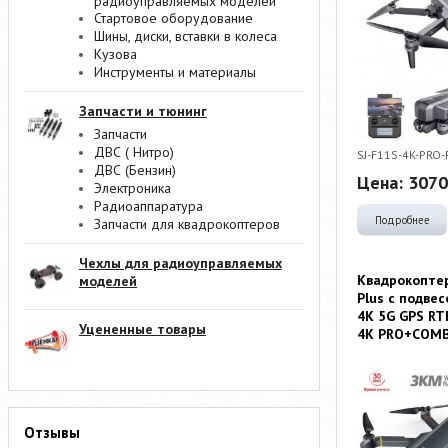
радиоуправляемых моделей
Стартовое оборудование
Шины, диски, вставки в колеса
Кузова
Инструменты и материалы
Запчасти и тюнинг
Запчасти
ДВС ( Нитро)
SJ-F11S-4K-PRO
ДВС (Бензин)
Цена:
3070
Электроника
Радиоаппаратура
Подробнее
Запчасти для квадрокоптеров
Чехлы для радиоуправляемых
Квадрокоптер
моделей
Plus с подве
4K 5G GPS RTF
Уцененные товары
4K PRO+COM
Отзывы