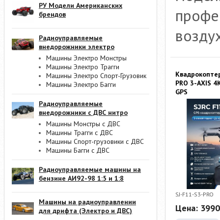
РУ Модели Американских
профе
брендов
воздух
Радиоуправляемые
внедорожники электро
Машины Электро Монстры
Машины Электро Трагги
Квадрокоптер
Машины Электро Спорт-Грузовик
PRO 3-AXIS 4
Машины Электро Багги
GPS
Радиоуправляемые
внедорожники с ДВС нитро
Машины Монстры с ДВС
Машины Трагги с ДВС
Машины Спорт-грузовики с ДВС
Машины Багги с ДВС
Радиоуправляемые машины на
бензине АИ92-98 1:5 и 1:8
SJ-F11-S3-PRO
Машины на радиоуправлении
Цена:
3990
для дрифта (Электро и ДВС)