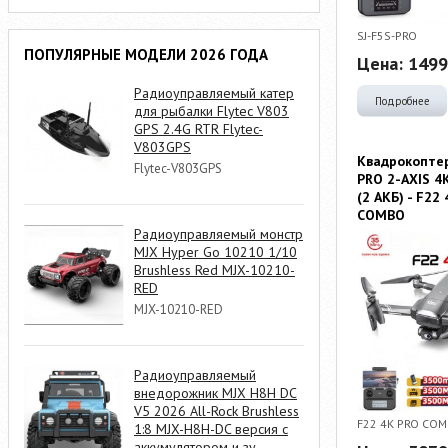
SJ-F5S-PRO
ПОПУЛЯРНЫЕ МОДЕЛИ 2026 ГОДА
Цена:
1499
Радиоуправляемый катер
Подробнее
для рыбалки Flytec V803
GPS 2.4G RTR Flytec-
V803GPS
Квадрокоптер
Flytec-V803GPS
PRO 2-AXIS 4K
(2 АКБ) - F22
COMBO
Радиоуправляемый монстр
MJX Hyper Go 10210 1/10
Brushless Red MJX-10210-
RED
MJX-10210-RED
Радиоуправляемый
внедорожник MJX H8H DC
V5 2026 All-Rock Brushless
F22 4K PRO CO
1:8 MJX-H8H-DC версия с
аккумулятором и зу