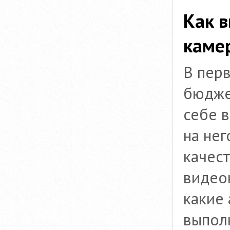
Как в
каме
В пер
бюджет
себе в
на нег
качес
видео
какие
выполн