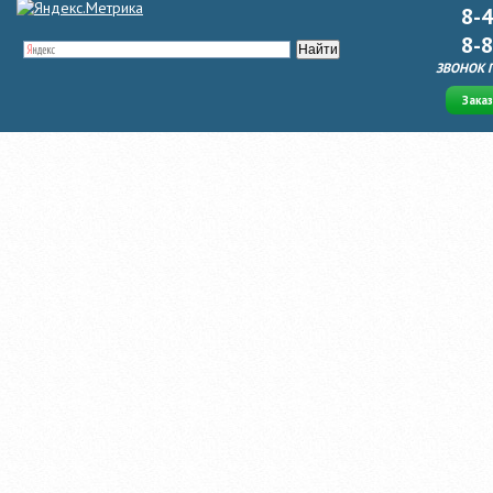
8-
8-
ЗВОНОК 
Зака