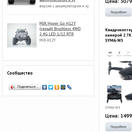
Цена:
3079
версия с аккумулятором и зу
Подробнее
MJX Hyper Go H12Y
(серый) Brushless 4WD
Квадрокопте
2.4G LED 1/12 RTR
камерой 2.7K 
MJX-H12Y
SYMA-W3
Сообщество
Поделиться…
SYMA-W3
Цена:
1499
Подробнее