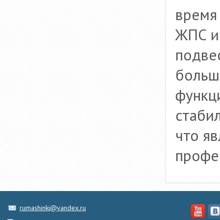
время 
ЖПС и
подвес
больш
функц
стабил
что яв
профе
rumashinki@yandex.ru