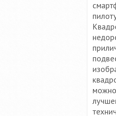
смарт
пилоту
Квадр
недоро
прили
подве
изобр
квадр
можно
лучше
техни