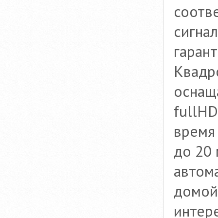
соотв
сигнал
гаран
Квадро
оснащ
fullHD
время 
до 20
автом
домой
интере