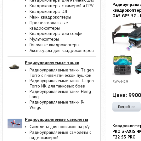
Квадрокоптеры для начинающих
Радиоуправл
Квадрокоптеры с камерой и FPV
квадрокоптер
Квадрокоптеры DJI
OAS GPS 5G -
Мини квадрокоптеры
Профессиональные
квадрокоптеры
Квадрокоптеры для селфи
Мультикоптеры
Гоночные квадрокоптеры
Аксессуары для квадрокоптеров
Радиоуправляемые танки
Радиоуправляемые танки Taigen
Torro с пневматической пушкой
Радиоуправляемые танки Taigen
RWA-H29
Torro ИК для танковых боев
Радиоуправляемые танки Heng
Цена:
9900
Long
Радиоуправляемые танки R-
Wings
Подробнее
Радиоуправляемые самолеты
Квадрокоптер
Самолеты для новичков на р/у
PRO 3-AXIS 4K
Радиоуправляемые самолеты с
F22 S3 PRO
видеокамерой