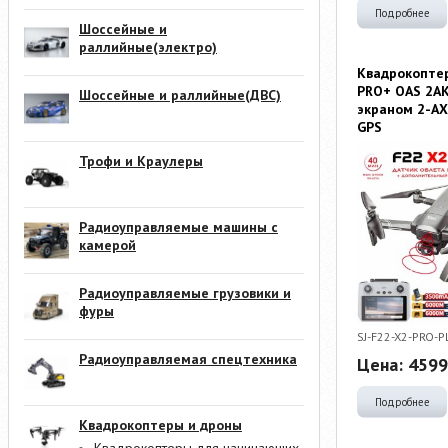
Подробнее
Шоссейные и
раллийные(электро)
Квадрокоптер
PRO+ OAS 2АК
Шоссейные и раллийные(ДВС)
экраном 2-AX
GPS
Трофи и Краулеры
Радиоуправляемые машины с
камерой
Радиоуправляемые грузовики и
фуры
SJ-F22-X2-PRO-
Радиоуправляемая спецтехника
Цена:
4599
Подробнее
Квадрокоптеры и дроны