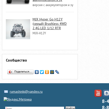
версия с аккумулятором и зу
MJX Hyper Go H12Y
(серый) Brushless 4WD
2.4G LED 1/12 RTR
MJX-H12Y
Сообщество
Поделиться…
rumashinki@yandex.ru
8-
8-