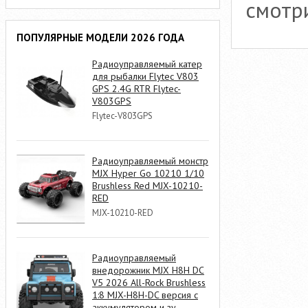
смотри
ПОПУЛЯРНЫЕ МОДЕЛИ 2026 ГОДА
Радиоуправляемый катер
для рыбалки Flytec V803
GPS 2.4G RTR Flytec-
V803GPS
Flytec-V803GPS
Радиоуправляемый монстр
MJX Hyper Go 10210 1/10
Brushless Red MJX-10210-
RED
MJX-10210-RED
Радиоуправляемый
внедорожник MJX H8H DC
V5 2026 All-Rock Brushless
1:8 MJX-H8H-DC версия с
аккумулятором и зу