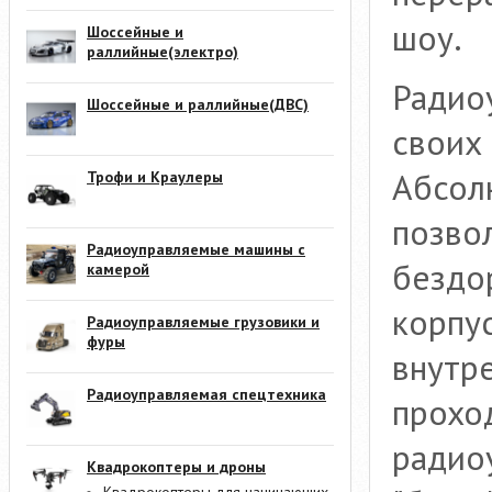
шоу.
Шоссейные и
раллийные(электро)
Радио
Шоссейные и раллийные(ДВС)
своих
Абсол
Трофи и Краулеры
позво
Радиоуправляемые машины с
бездо
камерой
корпу
Радиоуправляемые грузовики и
фуры
внутре
Радиоуправляемая спецтехника
прохо
радио
Квадрокоптеры и дроны