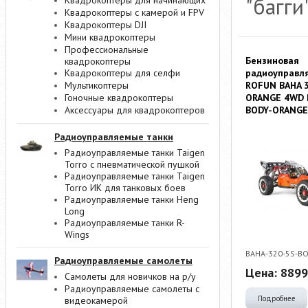
"багги
Квадрокоптеры для начинающих
Квадрокоптеры с камерой и FPV
Квадрокоптеры DJI
Мини квадрокоптеры
Профессиональные
Бензиновая
квадрокоптеры
радиоуправл
Квадрокоптеры для селфи
ROFUN BAHA 3
Мультикоптеры
ORANGE 4WD 
Гоночные квадрокоптеры
BODY-ORANGE
Аксессуары для квадрокоптеров
Радиоуправляемые танки
Радиоуправляемые танки Taigen
Torro с пневматической пушкой
Радиоуправляемые танки Taigen
Torro ИК для танковых боев
Радиоуправляемые танки Heng
Long
Радиоуправляемые танки R-
Wings
BAHA-320-5S-B
Радиоуправляемые самолеты
Цена:
8899
Самолеты для новичков на р/у
Радиоуправляемые самолеты с
Подробнее
видеокамерой