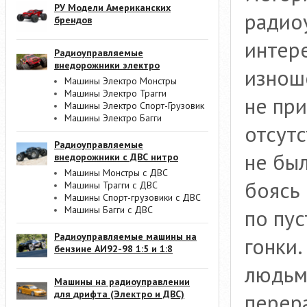
РУ Модели Американских
радио
брендов
интере
Радиоуправляемые
внедорожники электро
изнош
Машины Электро Монстры
Машины Электро Трагги
не при
Машины Электро Спорт-Грузовик
Машины Электро Багги
отсутс
Радиоуправляемые
не был
внедорожники с ДВС нитро
Машины Монстры с ДВС
боясь 
Машины Трагги с ДВС
Машины Спорт-грузовики с ДВС
Машины Багги с ДВС
по пус
Радиоуправляемые машины на
гонки
бензине АИ92-98 1:5 и 1:8
людьм
Машины на радиоуправлении
для дрифта (Электро и ДВС)
перер