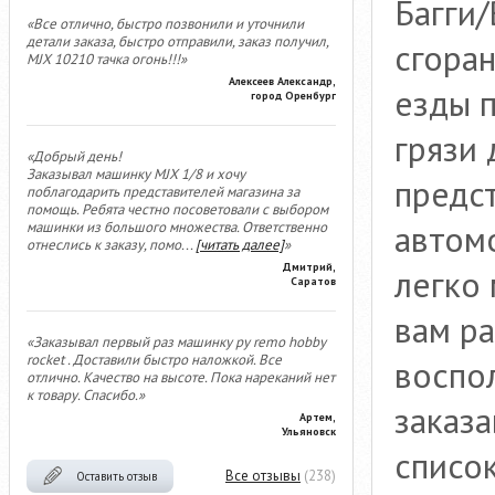
Багги/
«Все отлично, быстро позвонили и уточнили
детали заказа, быстро отправили, заказ получил,
сгора
MJX 10210 тачка огонь!!!»
Алексеев Александр,
езды 
город Оренбург
грязи 
«Добрый день!
Заказывал машинку MJX 1/8 и хочу
предс
поблагодарить представителей магазина за
помощь. Ребята честно посоветовали с выбором
автомо
машинки из большого множества. Ответственно
отнеслись к заказу, помо
...
[читать далее]
»
Дмитрий,
легко
Саратов
вам р
«Заказывал первый раз машинку ру remo hobby
rocket . Доставили быстро наложкой. Все
воспо
отлично. Качество на высоте. Пока нареканий нет
к товару. Спасибо.»
заказ
Артем,
Ульяновск
списо
Все отзывы
(238)
Оставить отзыв