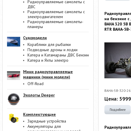
Радиоуправляемые самолеты с
ДВС
Радиоуправляемые самолеты с
Радиоуправл
электродвигателем
на бензине с
Радиоуправляемые самолеты-
BAHA 320 5B 
планеры
RTR BAHA-5B-
Судомодели
Кораблики для рыбалки
Подводные дроны и лодки
Катера и Катамараны ДВС Бензин
Катера и Яхты электро
Мини радиоуправляемые
машинки (мини модели)
Off-Road
BAHA-5B-320-26
Эхолоты Deeper
Цена:
5999
Подробнее
Комплектующие
Зарядные устройства
Аккумуляторы для
Радиоуправл