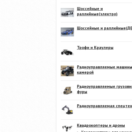
Шоссейные и
раллийные(электро)
Шоссейные и раллийные(ДВ
Трофи и Краулеры
Радиоуправляемые машины
камерой
Радиоуправляемые грузови
фуры
Радиоуправляемая спецтех
Квадрокоптеры и дроны