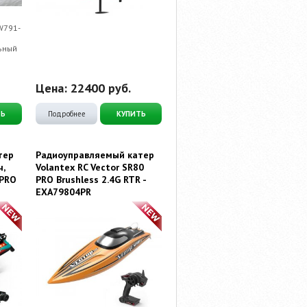
W791-
льный
Цена:
22400
руб.
ТЬ
Подробнее
КУПИТЬ
тер
Радиоуправляемый катер
ч,
Volantex RC Vector SR80
6PRO
PRO Brushless 2.4G RTR -
EXA79804PR