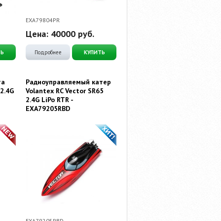
EXA79804PR
Цена:
40000
руб.
ТЬ
Подробнее
КУПИТЬ
та
Радиоуправляемый катер
 2.4G
Volantex RC Vector SR65
2.4G LiPo RTR -
EXA79205RBD
EXA79205RBD