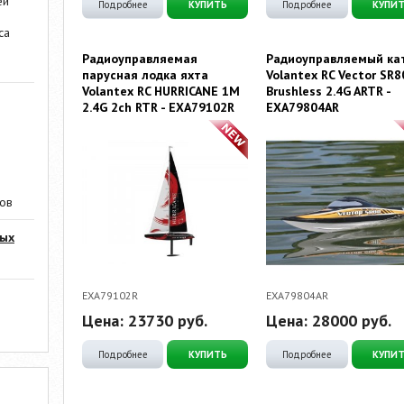
ей
Подробнее
КУПИТЬ
Подробнее
КУПИ
са
Радиоуправляемая
Радиоуправляемый ка
парусная лодка яхта
Volantex RC Vector SR8
Volantex RC HURRICANE 1M
Brushless 2.4G ARTR -
2.4G 2ch RTR - EXA79102R
EXA79804AR
ров
мых
EXA79102R
EXA79804AR
Цена:
23730
руб.
Цена:
28000
руб.
Подробнее
КУПИТЬ
Подробнее
КУПИ