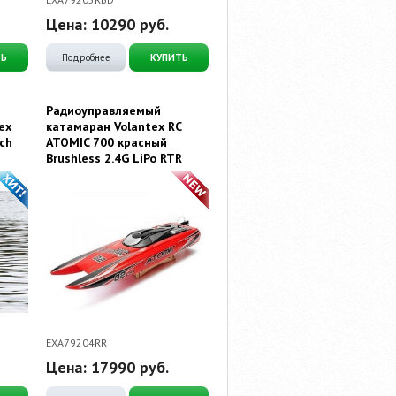
Цена:
10290
руб.
ТЬ
Подробнее
КУПИТЬ
Радиоуправляемый
ex
катамаран Volantex RC
ch
ATOMIC 700 красный
Brushless 2.4G LiPo RTR
EXA79204RR
Цена:
17990
руб.