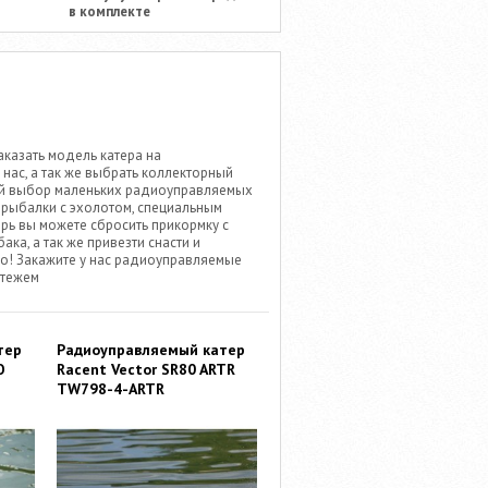
в комплекте
аказать модель катера на
ас, а так же выбрать коллекторный
шой выбор маленьких радиоуправляемых
я рыбалки с эхолотом, специальным
рь вы можете сбросить прикормку с
а, а так же привезти снасти и
но! Закажите у нас радиоуправляемые
атежем
тер
Радиоуправляемый катер
O
Racent Vector SR80 ARTR
TW798-4-ARTR