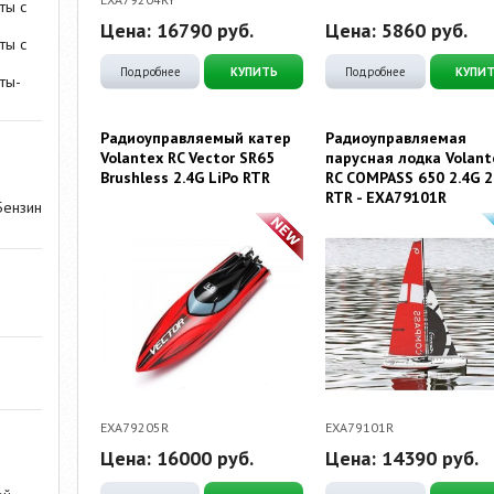
ты с
Цена:
16790
руб.
Цена:
5860
руб.
ты с
Подробнее
КУПИТЬ
Подробнее
КУПИ
ты-
Радиоуправляемый катер
Радиоуправляемая
Volantex RC Vector SR65
парусная лодка Volant
Brushless 2.4G LiPo RTR
RC COMPASS 650 2.4G 2
RTR - EXA79101R
Бензин
EXA79205R
EXA79101R
Цена:
16000
руб.
Цена:
14390
руб.