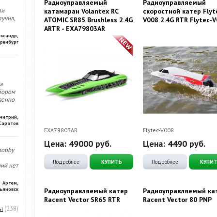
Радиоуправляемый
Радиоуправляемый
ли
катамаран Volantex RC
скоростной катер Flyt
лучил,
ATOMIC SR85 Brushless 2.4G
V008 2.4G RTR Flytec-
ARTR - EXA79803AR
ександр,
ренбург
а
бором
венно
митрий,
Саратов
EXA79803AR
Flytec-V008
Цена:
49000
руб.
Цена:
4490
руб.
hobby
Подробнее
КУПИТЬ
Подробнее
КУПИ
ний нет
Артем,
ьяновск
Радиоуправляемый катер
Радиоуправляемый ка
Racent Vector SR65 RTR
Racent Vector 80 PNP
ы
(238)