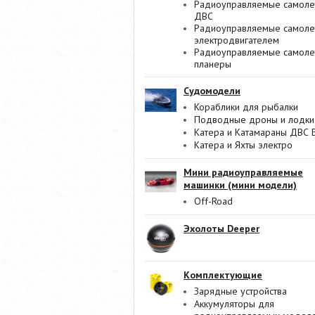
Радиоуправляемые самоле
ДВС
Радиоуправляемые самоле
электродвигателем
Радиоуправляемые самоле
планеры
Судомодели
Кораблики для рыбалки
Подводные дроны и лодки
Катера и Катамараны ДВС 
Катера и Яхты электро
Мини радиоуправляемые
машинки (мини модели)
Off-Road
Эхолоты Deeper
Комплектующие
Зарядные устройства
Аккумуляторы для