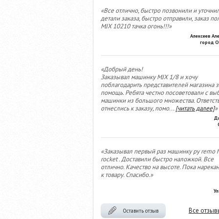
«Все отлично, быстро позвонили и уточни
детали заказа, быстро отправили, заказ по
MJX 10210 тачка огонь!!!»
Алексеев Ал
город О
«Добрый день!
Заказывал машинку MJX 1/8 и хочу
поблагодарить представителей магазина з
помощь. Ребята честно посоветовали с вы
машинки из большого множества. Ответст
отнеслись к заказу, помо
...
[читать далее]
»
Д
«Заказывал первый раз машинку ру remo 
rocket . Доставили быстро наложкой. Все
отлично. Качество на высоте. Пока нарека
к товару. Спасибо.»
Ул
Все отзыв
Оставить отзыв