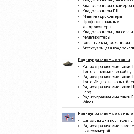
Квадрокоптеры для начин
Квадрокоптеры с камерой 
Квадрокоптеры DJI
Мини квадрокоптеры
Профессиональные
квадрокоптеры
Квадрокоптеры для селфи
Мультикоптеры
Гоночные квадрокоптеры
Аксессуары для квадрокоп
Радиоуправляемые танки
Радиоуправляемые танки T
Torro с пневматической пу
Радиоуправляемые танки T
Torro ИК для танковых бое
Радиоуправляемые танки 
Long
Радиоуправляемые танки R
Wings
Радиоуправляемые самоле
Самолеты для новичков на 
Радиоуправляемые самоле
видеокамерой