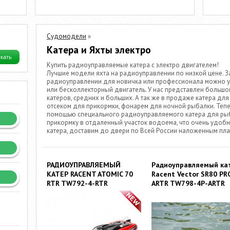
Судомодели
»
Катера и Яхты электро
Купить радиоуправляемые катера с электро двигателем!
Лучшие модели яхта на радиоуправлении по низкой цене. З
радиоуправлении для новичка или профессионала можно у н
или бесколлекторный двигатель. У нас представлен боль
катеров, средних и больших. А так же в продаже катера дл
отсеком для прикормки, фонарем для ночной рыбалки. Тепе
помощью специального радиоуправляемого катера для рыбак
прикормку в отдаленный участок водоема, что очень удоб
катера, доставим до двери по Всей России наложенным пл
РАДИОУПРАВЛЯЕМЫЙ
Радиоуправляемый ка
КАТЕР RACENT ATOMIC 70
Racent Vector SR80 PR
RTR TW792-4-RTR
ARTR TW798-4P-ARTR