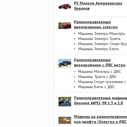
РУ Модели Американских
брендов
Радиоуправляемые
внедорожники электро
Машины Электро Монстры
Машины Электро Трагги
Машины Электро Спорт-Гру
Машины Электро Багги
Радиоуправляемые
внедорожники с ДВС нитро
Машины Монстры с ДВС
Машины Трагги с ДВС
Машины Спорт-грузовики с
Машины Багги с ДВС
Радиоуправляемые машины
бензине АИ92-98 1:5 и 1:8
Машины на радиоуправлен
для дрифта (Электро и ДВС