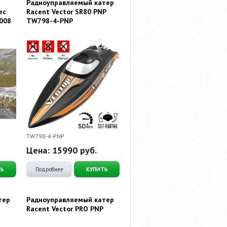
Радиоуправляемый катер
ec
Racent Vector SR80 PNP
V008
TW798-4-PNP
TW798-4-PNP
Цена:
15990
руб.
ТЬ
Подробнее
КУПИТЬ
тер
Радиоуправляемый катер
Racent Vector PRO PNP