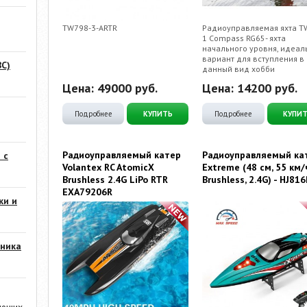
TW798-3-ARTR
Радиоуправляемая яхта T
1 Compass RG65- яхта
начального уровня, идеа
вариант для вступления в
С)
данный вид хобби
Цена:
49000
руб.
Цена:
14200
руб.
Подробнее
КУПИТЬ
Подробнее
КУПИ
Радиоуправляемый катер
Радиоуправляемый ка
 с
Volantex RC AtomicX
Extreme (48 см, 55 км/
Brushless 2.4G LiPo RTR
Brushless, 2.4G) - HJ81
EXA79206R
ки и
ника