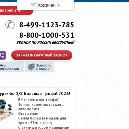
Корзина
(
0
)
 потребителя
8-499-1123-785
8-800-1000-531
ЗВОНОК ПО РОССИИ БЕСПЛАТНЫЙ
yper Go 1/8 Большая трофи! 2026!
БК система для трофи!
Точная копия настоящего
автомобиля!
Освещение
Самая большая модель для
трофи 67см в длину
С аккумулятором и зарядным