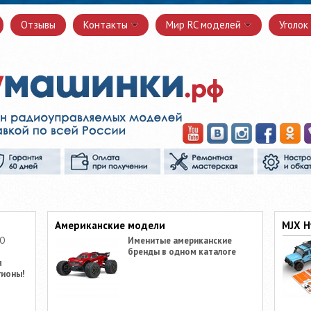
Отзывы
Контакты
Мир RC моделей
Уголок
Американские модели
MJX H
ПО
Именитые американские
бренды в одном каталоге
я
гионы!