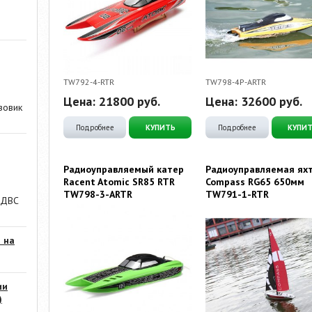
TW792-4-RTR
TW798-4P-ARTR
Цена:
21800
руб.
Цена:
32600
руб.
зовик
Подробнее
КУПИТЬ
Подробнее
КУПИ
Радиоуправляемый катер
Радиоуправляемая ях
Racent Atomic SR85 RTR
Compass RG65 650мм
TW798-3-ARTR
TW791-1-RTR
 ДВС
 на
ии
)