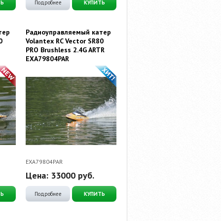
ТЬ
Подробнее
КУПИТЬ
тер
Радиоуправляемый катер
0
Volantex RC Vector SR80
PRO Brushless 2.4G ARTR
EXA79804PAR
EXA79804PAR
Цена:
33000
руб.
ТЬ
Подробнее
КУПИТЬ