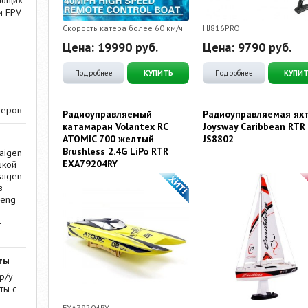
ающих
и FPV
Скорость катера более 60 км/ч
HJ816PRO
Цена:
19990
руб.
Цена:
9790
руб.
Подробнее
КУПИТЬ
Подробнее
КУПИ
теров
Радиоуправляемый
Радиоуправляемая ях
катамаран Volantex RC
Joysway Caribbean RTR
ATOMIC 700 желтый
JS8802
Brushless 2.4G LiPo RTR
aigen
EXA79204RY
шкой
aigen
в
Heng
-
ты
р/у
ты с
EXA79204RY