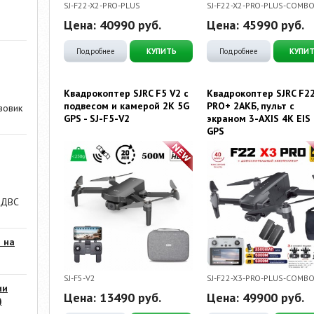
SJ-F22-X2-PRO-PLUS
SJ-F22-X2-PRO-PLUS-COMB
Цена:
40990
руб.
Цена:
45990
руб.
Подробнее
КУПИТЬ
Подробнее
КУПИ
Квадрокоптер SJRC F5 V2 с
Квадрокоптер SJRC F2
подвесом и камерой 2K 5G
PRO+ 2АКБ, пульт с
зовик
GPS - SJ-F5-V2
экраном 3-AXIS 4K EIS
GPS
 ДВС
 на
SJ-F5-V2
SJ-F22-X3-PRO-PLUS-COMB
ии
Цена:
13490
руб.
Цена:
49900
руб.
)