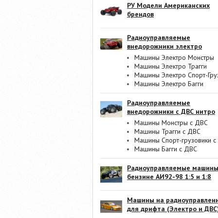
РУ Модели Американских
брендов
Радиоуправляемые
внедорожники электро
Машины Электро Монстры
Машины Электро Трагги
Машины Электро Спорт-Гру
Машины Электро Багги
Радиоуправляемые
внедорожники с ДВС нитро
Машины Монстры с ДВС
Машины Трагги с ДВС
Машины Спорт-грузовики с
Машины Багги с ДВС
Радиоуправляемые машины
бензине АИ92-98 1:5 и 1:8
Машины на радиоуправлен
для дрифта (Электро и ДВС