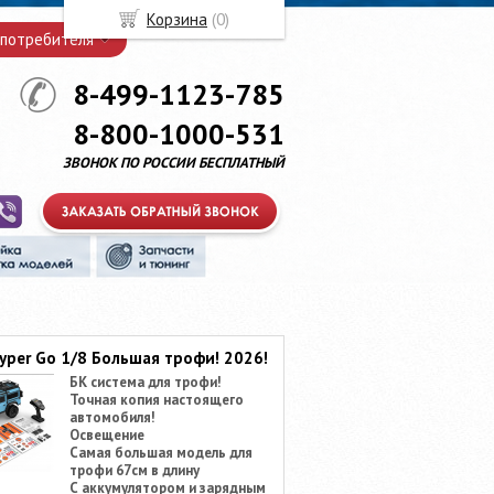
Корзина
(
0
)
 потребителя
8-499-1123-785
8-800-1000-531
ЗВОНОК ПО РОССИИ БЕСПЛАТНЫЙ
yper Go 1/8 Большая трофи! 2026!
БК система для трофи!
Точная копия настоящего
автомобиля!
Освещение
Самая большая модель для
трофи 67см в длину
С аккумулятором и зарядным