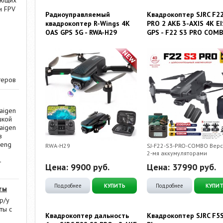
ающих
и FPV
Радиоуправляемый
Квадрокоптер SJRC F2
квадрокоптер R-Wings 4K
PRO 2 АКБ 3-AXIS 4K EI
OAS GPS 5G - RWA-H29
GPS - F22 S3 PRO COM
теров
aigen
шкой
aigen
в
Heng
RWA-H29
SJ-F22-S3-PRO-COMBO Верс
2-мя аккумуляторами
-
Цена:
9900
руб.
Цена:
37990
руб.
Подробнее
КУПИТЬ
Подробнее
КУПИ
ты
р/у
ты с
Квадрокоптер дальность
Квадрокоптер SJRC F5