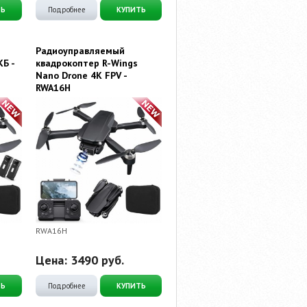
ТЬ
Подробнее
КУПИТЬ
Радиоуправляемый
КБ -
квадрокоптер R-Wings
Nano Drone 4K FPV -
RWA16H
RWA16H
Цена:
3490
руб.
ТЬ
Подробнее
КУПИТЬ