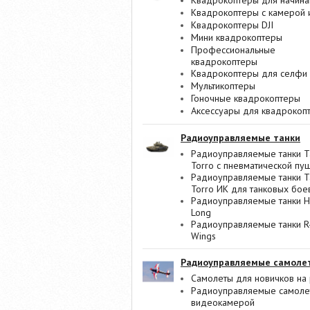
Квадрокоптеры для начин
Квадрокоптеры с камерой 
Квадрокоптеры DJI
Мини квадрокоптеры
Профессиональные
квадрокоптеры
Квадрокоптеры для селфи
Мультикоптеры
Гоночные квадрокоптеры
Аксессуары для квадрокоп
Радиоуправляемые танки
Радиоуправляемые танки T
Torro с пневматической пу
Радиоуправляемые танки T
Torro ИК для танковых бое
Радиоуправляемые танки 
Long
Радиоуправляемые танки R
Wings
Радиоуправляемые самоле
Самолеты для новичков на 
Радиоуправляемые самоле
видеокамерой