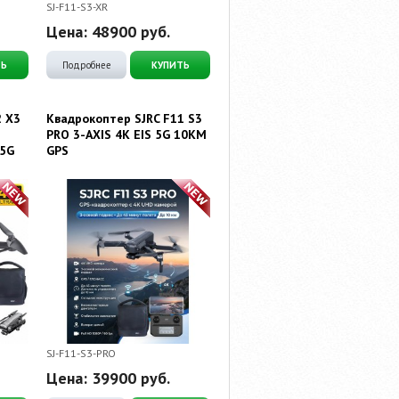
O
SJ-F11-S3-XR
Цена:
48900
руб.
ТЬ
Подробнее
КУПИТЬ
2 X3
Квадрокоптер SJRC F11 S3
PRO 3-AXIS 4K EIS 5G 10KM
 5G
GPS
O
SJ-F11-S3-PRO
Цена:
39900
руб.