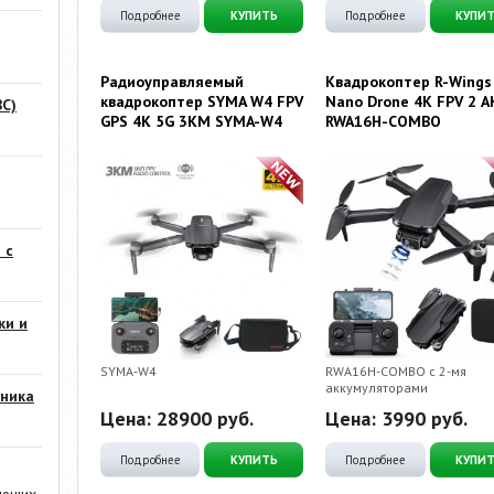
Подробнее
КУПИТЬ
Подробнее
КУПИ
Радиоуправляемый
Квадрокоптер R-Wings
квадрокоптер SYMA W4 FPV
Nano Drone 4K FPV 2 А
С)
GPS 4K 5G 3KM SYMA-W4
RWA16H-COMBO
 с
ки и
SYMA-W4
RWA16H-COMBO с 2-мя
аккумуляторами
ника
Цена:
28900
руб.
Цена:
3990
руб.
Подробнее
КУПИТЬ
Подробнее
КУПИ