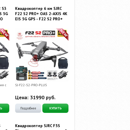
2 S3
Квадрокоптер 6 км SJRC
S 5G
F22 S2 PRO+ OAS 2-AXIS 4K
BO
EIS 5G GPS - F22 S2 PRO+
ия с
SJ-F22-S2-PRO-PLUS
Цена:
31990
руб.
ТЬ
Подробнее
КУПИТЬ
S
Квадрокоптер SJRC F5S