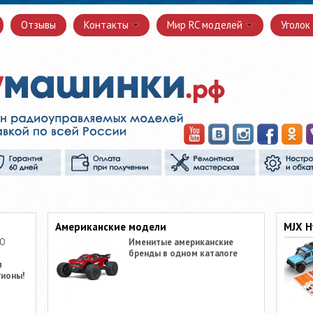
Отзывы
Контакты
Мир RC моделей
Уголок
Американские модели
MJX H
ПО
Именитые американские
бренды в одном каталоге
я
гионы!