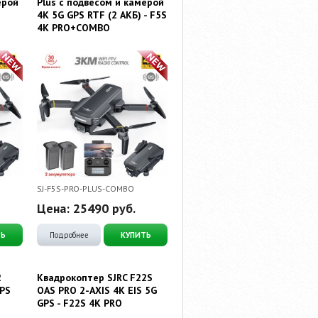
ерой
Plus с подвесом и камерой
K
4K 5G GPS RTF (2 АКБ) - F5S
4K PRO+COMBO
SJ-F5S-PRO-PLUS-COMBO
Цена:
25490
руб.
ТЬ
Подробнее
КУПИТЬ
2
Квадрокоптер SJRC F22S
GPS
OAS PRO 2-AXIS 4K EIS 5G
GPS - F22S 4K PRO