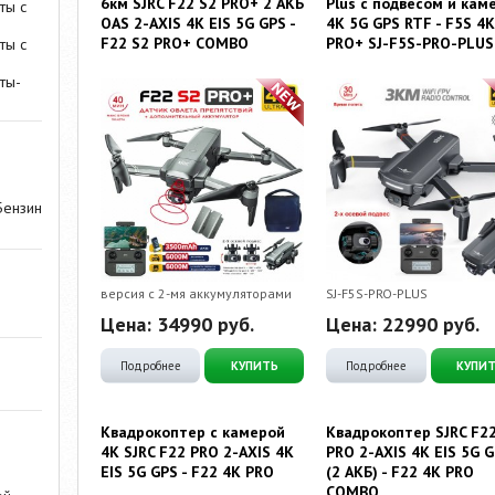
6км SJRC F22 S2 PRO+ 2 АКБ
Plus с подвесом и кам
ты с
OAS 2-AXIS 4K EIS 5G GPS -
4K 5G GPS RTF - F5S 4
F22 S2 PRO+ COMBO
PRO+ SJ-F5S-PRO-PLUS
ты с
ты-
Бензин
версия с 2-мя аккумуляторами
SJ-F5S-PRO-PLUS
Цена:
34990
руб.
Цена:
22990
руб.
Подробнее
КУПИТЬ
Подробнее
КУПИ
Квадрокоптер с камерой
Квадрокоптер SJRC F2
4К SJRC F22 PRO 2-AXIS 4K
PRO 2-AXIS 4K EIS 5G 
EIS 5G GPS - F22 4K PRO
(2 АКБ) - F22 4K PRO
COMBO