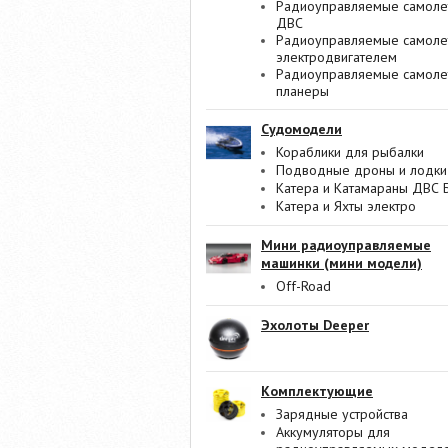
Радиоуправляемые самоле
ДВС
Радиоуправляемые самоле
электродвигателем
Радиоуправляемые самоле
планеры
Судомодели
Кораблики для рыбалки
Подводные дроны и лодки
Катера и Катамараны ДВС 
Катера и Яхты электро
Мини радиоуправляемые
машинки (мини модели)
Off-Road
Эхолоты Deeper
Комплектующие
Зарядные устройства
Аккумуляторы для