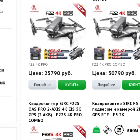
ей
са
F22 4K PRO
F22 4K PRO COMBO
ров
Цена:
25790
руб.
Цена:
30790
руб.
мых
Подробнее
КУПИТЬ
Подробнее
КУПИ
Квадрокоптер SJRC F22S
Квадрокоптер SJRC F5 
OAS PRO 2-AXIS 4K EIS 5G
подвесом и камерой 2
GPS (2 АКБ) - F22S 4K PRO
GPS RTF - F5 2K
COMBO