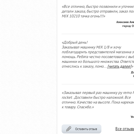
«Все отлично, быстро позвонили и уточни
детали заказа, быстро отправили, заказ по
MJX 10210 тачка огонь!!!»
Алексеев Ал
город О
«Добрый день!
Заказывал машинку MJX 1/8 и хочу
поблагодарить представителей магазина з
помощь. Ребята честно посоветовали с вы
машинки из большого множества. Ответст
отнеслись к заказу, помо
...
[читать далее]
»
Д
«Заказывал первый раз машинку ру remo 
rocket . Доставили быстро наложкой. Все
отлично. Качество на высоте. Пока нарека
к товару. Спасибо.»
Ул
Все отзыв
Оставить отзыв