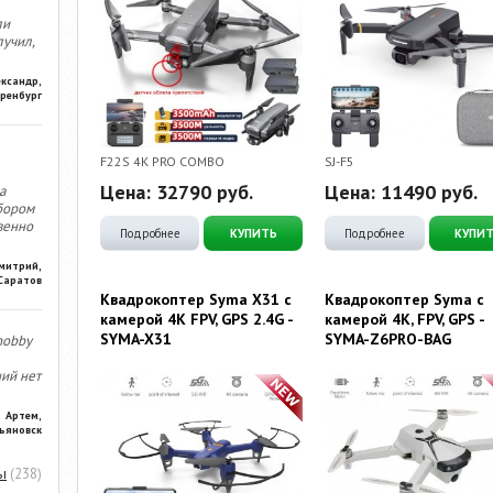
ли
лучил,
ександр,
ренбург
F22S 4K PRO COMBO
SJ-F5
Цена:
32790
руб.
Цена:
11490
руб.
а
бором
венно
Подробнее
КУПИТЬ
Подробнее
КУПИ
митрий,
Саратов
Квадрокоптер Syma X31 с
Квадрокоптер Syma с
камерой 4K FPV, GPS 2.4G -
камерой 4K, FPV, GPS -
SYMA-X31
SYMA-Z6PRO-BAG
hobby
ний нет
Артем,
ьяновск
ы
(238)