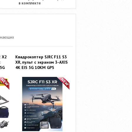
в комплекте
чинающих
2 X2
Квадрокоптер SJRC F11 S3
с
XR, пульт с экраном 3-AXIS
 5G
4K EIS 5G 10KM GPS