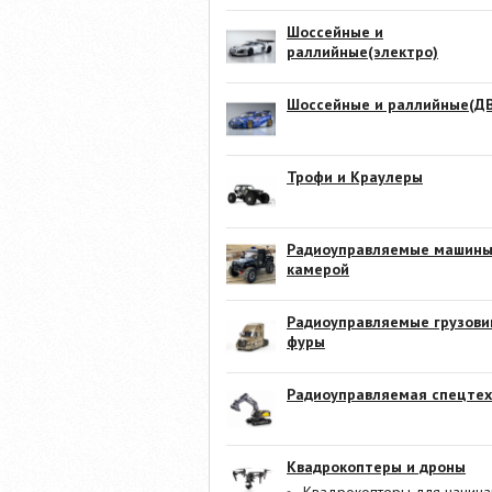
Шоссейные и
раллийные(электро)
Шоссейные и раллийные(ДВ
Трофи и Краулеры
Радиоуправляемые машины
камерой
Радиоуправляемые грузови
фуры
Радиоуправляемая спецтех
Квадрокоптеры и дроны