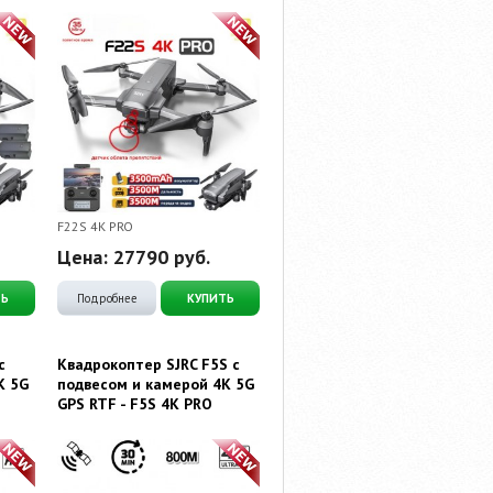
F22S 4K PRO
Цена:
27790
руб.
ТЬ
Подробнее
КУПИТЬ
с
Квадрокоптер SJRC F5S с
K 5G
подвесом и камерой 4K 5G
GPS RTF - F5S 4K PRO