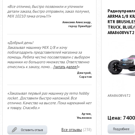
«Все отлично, быстро позвонили и уточнили
Радиоуправл
детали заказа, быстро отправили, заказ получил,
ARRMA 1/8 KR
MJX 10210 тачка огонь!!!»
RTR BRUSHLE
Алексеев Александр,
город Оренбург
TRUCK, BLUE/
ARA8608V6T2
«Добрый день!
Заказывал машинку MJX 1/8 и хочу
поблагодарить представителей магазина за
помощь. Ребята честно посоветовали с выбором
машинки из большого множества. Ответственно
отнеслись к заказу, помо
...
[читать далее]
»
Дмитрий,
Саратов
«Заказывал первый раз машинку ру remo hobby
ARA8608V6T2
rocket . Доставили быстро наложкой. Все
отлично. Качество на высоте. Пока нареканий нет
к товару. Спасибо.»
Артем,
Цена:
7400
Ульяновск
Подробнее
Все отзывы
(238)
Оставить отзыв