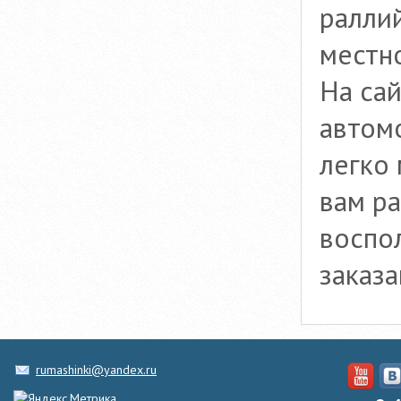
ралли
местно
На са
автомо
легко
вам р
воспо
заказ
rumashinki@yandex.ru