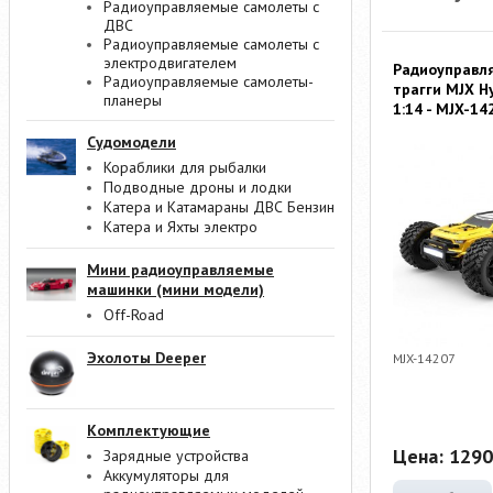
Радиоуправляемые самолеты с
ДВС
Радиоуправляемые самолеты с
электродвигателем
Радиоуправл
Радиоуправляемые самолеты-
трагги MJX H
планеры
1:14 - MJX-14
Судомодели
Кораблики для рыбалки
Подводные дроны и лодки
Катера и Катамараны ДВС Бензин
Катера и Яхты электро
Мини радиоуправляемые
машинки (мини модели)
Off-Road
Эхолоты Deeper
MJX-14207
Комплектующие
Цена:
1290
Зарядные устройства
Аккумуляторы для