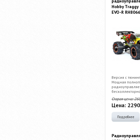
радиоуправл
Hobby Traggy 
EVO-R RH806
Версия с тюнин
Мощная полноп
радиоуправляем
бесколлекторно
Старая цена:
26
Цена:
2290
Подробнее
Радиоуправл