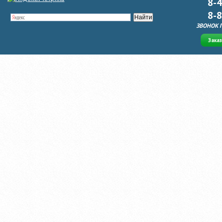
8-
8-
ЗВОНОК 
Зака