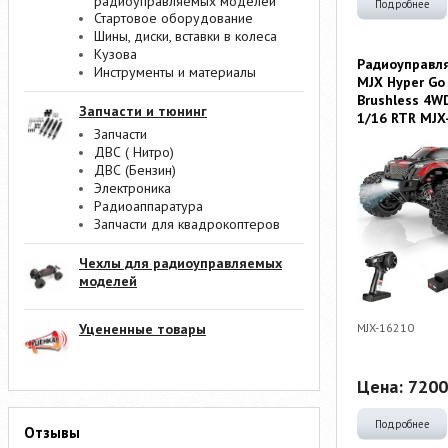
радиоуправляемых моделей
Подробнее
Стартовое оборудование
Шины, диски, вставки в колеса
Кузова
Радиоуправл
Инструменты и материалы
MJX Hyper Go
Brushless 4W
Запчасти и тюнинг
1/16 RTR MJX
Запчасти
ДВС ( Нитро)
ДВС (Бензин)
Электроника
Радиоаппаратура
Запчасти для квадрокоптеров
Чехлы для радиоуправляемых
моделей
MJX-16210
Уцененные товары
Цена:
7200
Подробнее
Отзывы