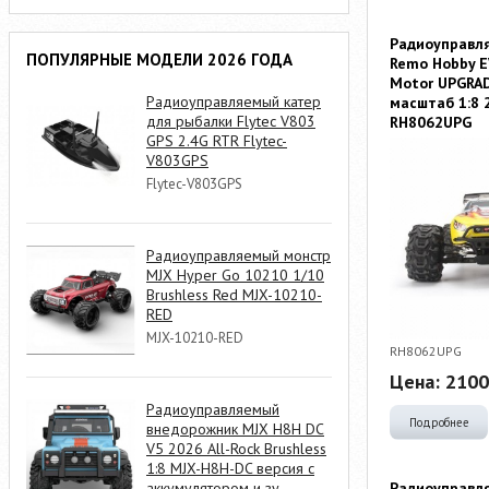
Радиоуправл
ПОПУЛЯРНЫЕ МОДЕЛИ 2026 ГОДА
Remo Hobby E
Motor UPGRA
Радиоуправляемый катер
масштаб 1:8 2
для рыбалки Flytec V803
RH8062UPG
GPS 2.4G RTR Flytec-
V803GPS
Flytec-V803GPS
Радиоуправляемый монстр
MJX Hyper Go 10210 1/10
Brushless Red MJX-10210-
RED
MJX-10210-RED
RH8062UPG
Цена:
2100
Радиоуправляемый
Подробнее
внедорожник MJX H8H DC
V5 2026 All-Rock Brushless
1:8 MJX-H8H-DC версия с
Радиоуправл
аккумулятором и зу