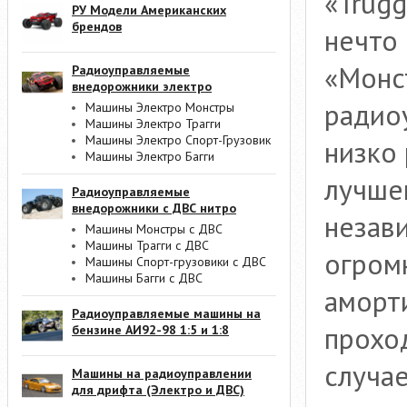
«Trugg
РУ Модели Американских
брендов
нечто
«Монст
Радиоуправляемые
внедорожники электро
радио
Машины Электро Монстры
Машины Электро Трагги
Машины Электро Спорт-Грузовик
низко
Машины Электро Багги
лучше
Радиоуправляемые
внедорожники с ДВС нитро
незави
Машины Монстры с ДВС
Машины Трагги с ДВС
огром
Машины Спорт-грузовики с ДВС
Машины Багги с ДВС
аморт
Радиоуправляемые машины на
прохо
бензине АИ92-98 1:5 и 1:8
случа
Машины на радиоуправлении
для дрифта (Электро и ДВС)