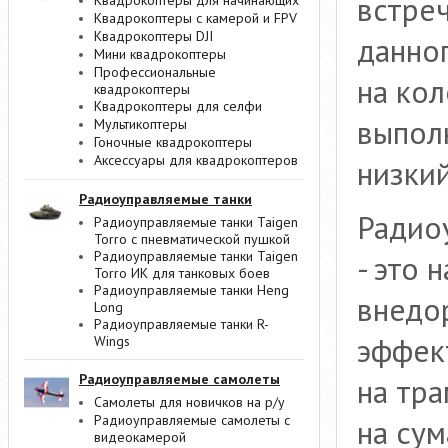
встре
Квадрокоптеры для начинающих
Квадрокоптеры с камерой и FPV
Квадрокоптеры DJI
данног
Мини квадрокоптеры
Профессиональные
на кол
квадрокоптеры
Квадрокоптеры для селфи
выпол
Мультикоптеры
Гоночные квадрокоптеры
Аксессуары для квадрокоптеров
низкий
Радиоуправляемые танки
Радио
Радиоуправляемые танки Taigen
Torro с пневматической пушкой
Радиоуправляемые танки Taigen
- это 
Torro ИК для танковых боев
Радиоуправляемые танки Heng
внедо
Long
Радиоуправляемые танки R-
эффек
Wings
Радиоуправляемые самолеты
на тра
Самолеты для новичков на р/у
Радиоуправляемые самолеты с
на су
видеокамерой