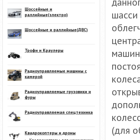
данног
Шоссейные и
шасси 
раллийные(электро)
облег
Шоссейные и раллийные(ДВС)
центр
машин
Трофи и Краулеры
посто
Радиоуправляемые машины с
колеса
камерой
откры
Радиоуправляемые грузовики и
фуры
допол
Радиоуправляемая спецтехника
колес
(для о
Квадрокоптеры и дроны