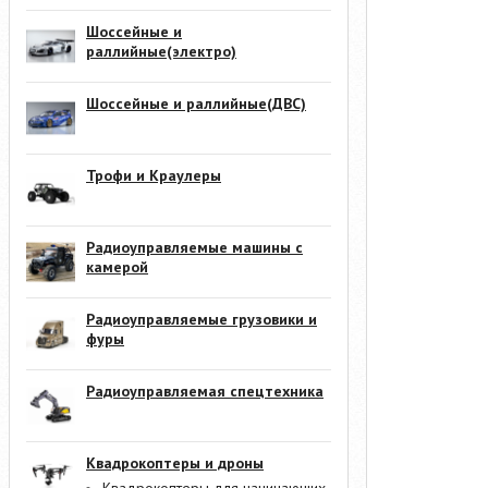
Шоссейные и
раллийные(электро)
Шоссейные и раллийные(ДВС)
Трофи и Краулеры
Радиоуправляемые машины с
камерой
Радиоуправляемые грузовики и
фуры
Радиоуправляемая спецтехника
Квадрокоптеры и дроны