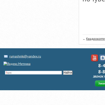
←
Квадрокоптер -
rumashinki@yandex.ru
8-
8-
ЗВОНОК 
Зака