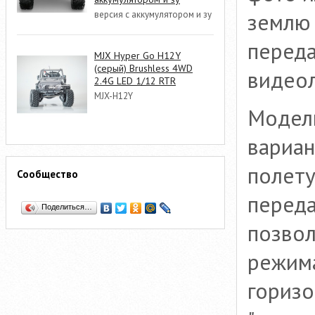
землю 
версия с аккумулятором и зу
переда
MJX Hyper Go H12Y
(серый) Brushless 4WD
видеол
2.4G LED 1/12 RTR
MJX-H12Y
Модель
вариан
полету
Сообщество
переда
Поделиться…
позвол
режима
горизо