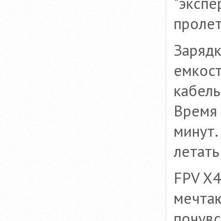
"экспе
пролет
Зарядк
емкост
кабель
Время 
минут.
летать
FPV X4
мечтаю
почувс