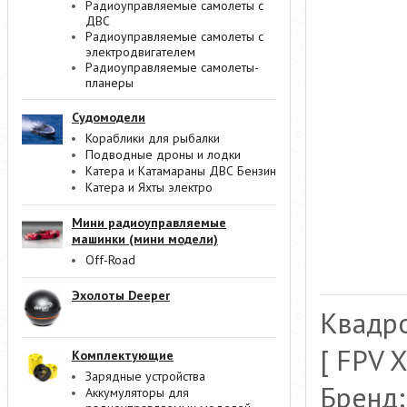
Радиоуправляемые самолеты с
ДВС
Радиоуправляемые самолеты с
электродвигателем
Радиоуправляемые самолеты-
планеры
Судомодели
Кораблики для рыбалки
Подводные дроны и лодки
Катера и Катамараны ДВС Бензин
Катера и Яхты электро
Мини радиоуправляемые
машинки (мини модели)
Off-Road
Эхолоты Deeper
Квадро
[ FPV 
Комплектующие
Зарядные устройства
Бренд:
Аккумуляторы для