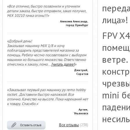
переда
«Все отлично, быстро позвонили и уточнили
детали заказа, быстро отправили, заказ получил,
MJX 10210 тачка огонь!!!»
лица»!
Алексеев Александр,
город Оренбург
FPV X4
«Добрый день!
помеще
Заказывал машинку MJX 1/8 и хочу
поблагодарить представителей магазина за
помощь. Ребята честно посоветовали с выбором
ветре.
машинки из большого множества. Ответственно
отнеслись к заказу, помо
...
[читать далее]
»
констр
Дмитрий,
Саратов
чрезвы
«Заказывал первый раз машинку ру remo hobby
mini б
rocket . Доставили быстро наложкой. Все
отлично. Качество на высоте. Пока нареканий нет
падени
к товару. Спасибо.»
Артем,
Ульяновск
несиль
Все отзывы
(238)
Оставить отзыв