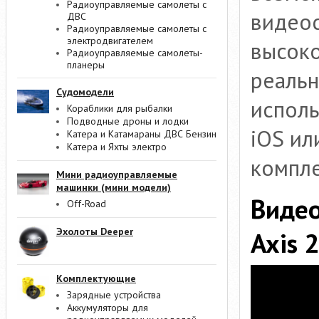
Радиоуправляемые самолеты с
видеос
ДВС
Радиоуправляемые самолеты с
электродвигателем
высоко
Радиоуправляемые самолеты-
планеры
реальн
Судомодели
исполь
Кораблики для рыбалки
Подводные дроны и лодки
iOS ил
Катера и Катамараны ДВС Бензин
Катера и Яхты электро
компле
Мини радиоуправляемые
машинки (мини модели)
Видео
Off-Road
Эхолоты Deeper
Axis 
Комплектующие
Зарядные устройства
Аккумуляторы для