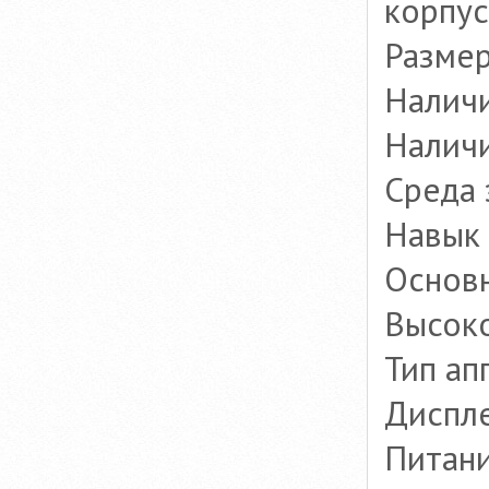
корпус
Разме
Налич
Наличи
Среда 
Навык 
Основ
Высоко
Тип ап
Диспл
Питани