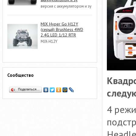
версия с аккумулятором и зу
MJX Hyper Go H12Y
(серый) Brushless 4WD
2.4G LED 1/12 RTR
MJX-H12Y
Сообщество
Квадр
следу
Поделиться…
4 режи
подстр
Headl