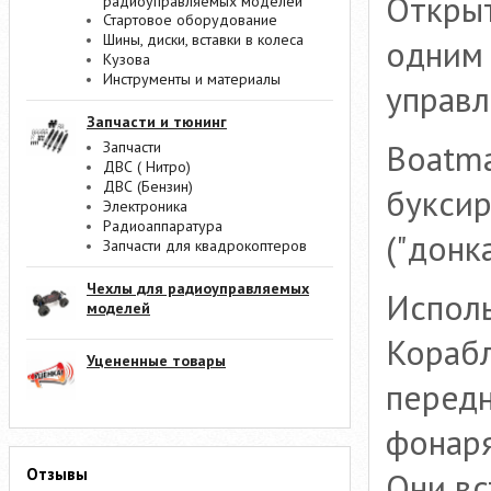
Открыт
радиоуправляемых моделей
Стартовое оборудование
Шины, диски, вставки в колеса
одним 
Кузова
Инструменты и материалы
управл
Запчасти и тюнинг
Boatma
Запчасти
ДВС ( Нитро)
ДВС (Бензин)
буксир
Электроника
Радиоаппаратура
("донка
Запчасти для квадрокоптеров
Чехлы для радиоуправляемых
Исполь
моделей
Корабл
Уцененные товары
перед
фонаря
Отзывы
Они вс