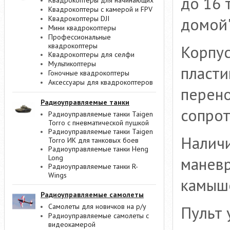
до 16 
Квадрокоптеры для начинающих
Квадрокоптеры с камерой и FPV
домой"
Квадрокоптеры DJI
Мини квадрокоптеры
Профессиональные
квадрокоптеры
Корпус
Квадрокоптеры для селфи
Мультикоптеры
пласти
Гоночные квадрокоптеры
Аксессуары для квадрокоптеров
перено
Радиоуправляемые танки
сопрот
Радиоуправляемые танки Taigen
Torro с пневматической пушкой
Радиоуправляемые танки Taigen
Наличи
Torro ИК для танковых боев
Радиоуправляемые танки Heng
Long
маневр
Радиоуправляемые танки R-
Wings
камыш
Радиоуправляемые самолеты
Самолеты для новичков на р/у
Пульт 
Радиоуправляемые самолеты с
видеокамерой