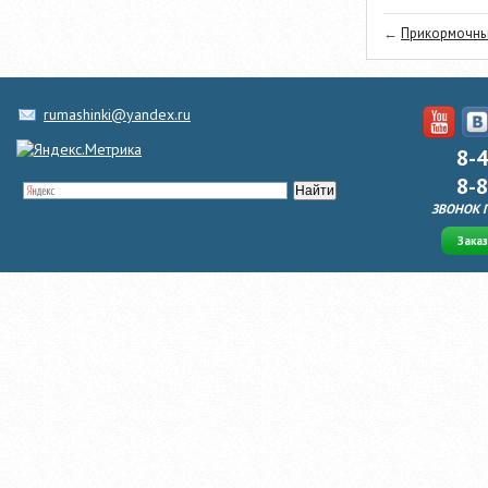
←
Прикормочный
rumashinki@yandex.ru
8-
8-
ЗВОНОК 
Зака