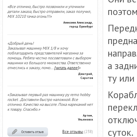
«Все отлично, быстро позвонили и уточнили
поэтом
детали заказа, быстро отправили, заказ получил,
MJX 10210 тачка огонь!!!»
Алексеев Александр,
Перед
город Оренбург
предна
«Добрый день!
Заказывал машинку MJX 1/8 и хочу
направ
поблагодарить представителей магазина за
помощь. Ребята честно посоветовали с выбором
а задн
машинки из большого множества. Ответственно
отнеслись к заказу, помо
...
[читать далее]
»
ту или
Дмитрий,
Саратов
Кораб
«Заказывал первый раз машинку ру remo hobby
rocket . Доставили быстро наложкой. Все
перекл
отлично. Качество на высоте. Пока нареканий нет
к товару. Спасибо.»
отключ
Артем,
Ульяновск
суток.
Все отзывы
(238)
Оставить отзыв