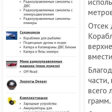
исполь
Радиоуправляемые самолеты с
ДВС
метров
Радиоуправляемые самолеты с
электродвигателем
Радиоуправляемые самолеты-
Отсек 
планеры
Судомодели
Корабл
Кораблики для рыбалки
Подводные дроны и лодки
верхне
Катера и Катамараны ДВС Бензин
Катера и Яхты электро
вмести
Мини радиоуправляемые
машинки (мини модели)
Благод
Off-Road
части,
Эхолоты Deeper
всего 
грамм.
Комплектующие
Зарядные устройства
Аккумуляторы для