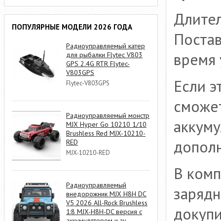
Длите
ПОПУЛЯРНЫЕ МОДЕЛИ 2026 ГОДА
Постав
Радиоуправляемый катер
время 
для рыбалки Flytec V803
GPS 2.4G RTR Flytec-
V803GPS
Если э
Flytec-V803GPS
сможе
Радиоуправляемый монстр
аккуму
MJX Hyper Go 10210 1/10
Brushless Red MJX-10210-
дополн
RED
MJX-10210-RED
В комп
Радиоуправляемый
зарядн
внедорожник MJX H8H DC
V5 2026 All-Rock Brushless
докупи
1:8 MJX-H8H-DC версия с
аккумулятором и зу