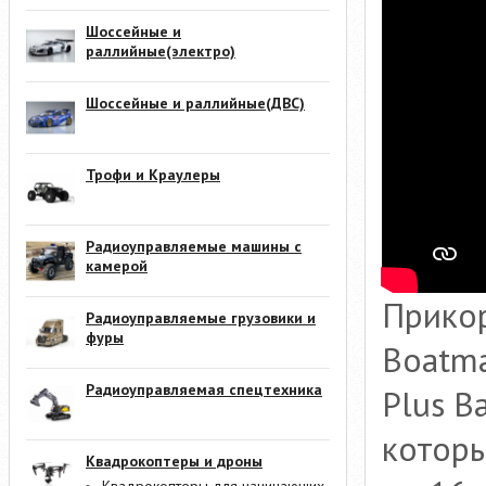
Шоссейные и
раллийные(электро)
Шоссейные и раллийные(ДВС)
Трофи и Краулеры
Радиоуправляемые машины с
камерой
Прикор
Радиоуправляемые грузовики и
фуры
Boatma
Радиоуправляемая спецтехника
Plus B
которы
Квадрокоптеры и дроны