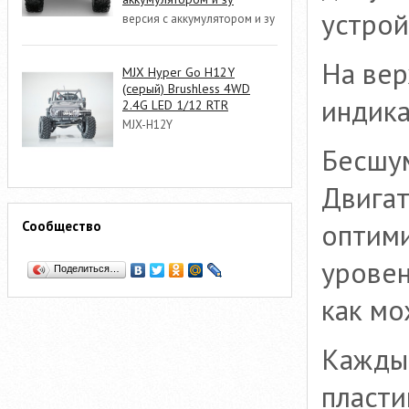
устрой
версия с аккумулятором и зу
На вер
MJX Hyper Go H12Y
(серый) Brushless 4WD
индика
2.4G LED 1/12 RTR
MJX-H12Y
Бесшу
Двигат
оптими
Сообщество
уровен
Поделиться…
как мо
Кажды
пласти