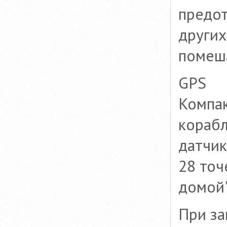
предот
других
помеша
GPS
Компак
корабл
датчик
28 точ
домой"
При за