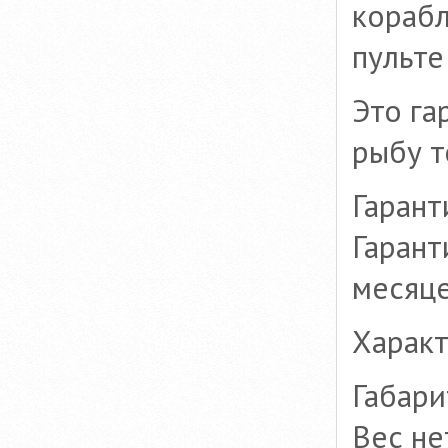
корабл
пульте
Это га
рыбу т
Гарант
Гарант
месяце
Характ
Габари
Вес не