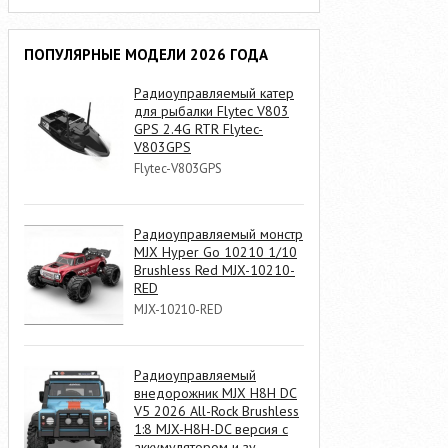
ПОПУЛЯРНЫЕ МОДЕЛИ 2026 ГОДА
Радиоуправляемый катер
для рыбалки Flytec V803
GPS 2.4G RTR Flytec-
V803GPS
Flytec-V803GPS
Радиоуправляемый монстр
MJX Hyper Go 10210 1/10
Brushless Red MJX-10210-
RED
MJX-10210-RED
Радиоуправляемый
внедорожник MJX H8H DC
V5 2026 All-Rock Brushless
1:8 MJX-H8H-DC версия с
аккумулятором и зу