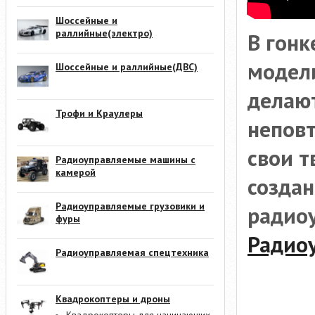
Шоссейные и
раллийные(электро)
В гонк
модели
Шоссейные и раллийные(ДВС)
делаю
Трофи и Краулеры
непов
свои т
Радиоуправляемые машины с
камерой
создан
Радиоуправляемые грузовики и
радио
фуры
Радио
Радиоуправляемая спецтехника
Квадрокоптеры и дроны