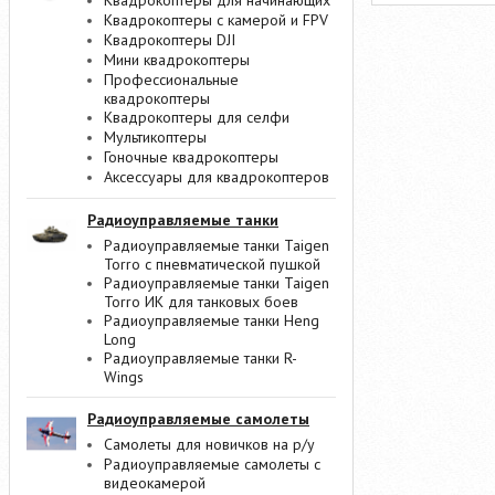
Квадрокоптеры для начинающих
Квадрокоптеры с камерой и FPV
Квадрокоптеры DJI
Мини квадрокоптеры
Профессиональные
квадрокоптеры
Квадрокоптеры для селфи
Мультикоптеры
Гоночные квадрокоптеры
Аксессуары для квадрокоптеров
Радиоуправляемые танки
Радиоуправляемые танки Taigen
Torro с пневматической пушкой
Радиоуправляемые танки Taigen
Torro ИК для танковых боев
Радиоуправляемые танки Heng
Long
Радиоуправляемые танки R-
Wings
Радиоуправляемые самолеты
Самолеты для новичков на р/у
Радиоуправляемые самолеты с
видеокамерой