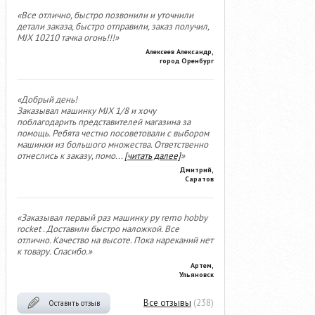
«Все отлично, быстро позвонили и уточнили
детали заказа, быстро отправили, заказ получил,
MJX 10210 тачка огонь!!!»
Алексеев Александр,
город Оренбург
«Добрый день!
Заказывал машинку MJX 1/8 и хочу
поблагодарить представителей магазина за
помощь. Ребята честно посоветовали с выбором
машинки из большого множества. Ответственно
отнеслись к заказу, помо
...
[читать далее]
»
Дмитрий,
Саратов
«Заказывал первый раз машинку ру remo hobby
rocket . Доставили быстро наложкой. Все
отлично. Качество на высоте. Пока нареканий нет
к товару. Спасибо.»
Артем,
Ульяновск
Все отзывы
(238)
Оставить отзыв