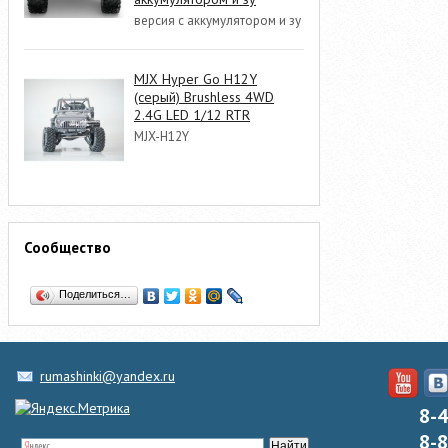
версия с аккумулятором и зу
MJX Hyper Go H12Y
(серый) Brushless 4WD
2.4G LED 1/12 RTR
MJX-H12Y
Сообщество
Поделиться…
rumashinki@yandex.ru
8-
8-