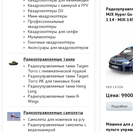
Квадрокоптеры для начинающих
Квадрокоптеры с камерой и FPV
Радиоуправл
Квадрокоптеры DJI
MJX Hyper G
Мини квадрокоптеры
1:14 - MJX-14
Профессиональные
квадрокоптеры
Квадрокоптеры для селфи
Мультикоптеры
Гоночные квадрокоптеры
Аксессуары для квадрокоптеров
Радиоуправляемые танки
Радиоуправляемые танки Taigen
Torro с пневматической пушкой
Радиоуправляемые танки Taigen
Torro ИК для танковых боев
Радиоуправляемые танки Heng
MJX-14304
Long
Цена:
9900
Радиоуправляемые танки R-
Wings
Подробнее
Радиоуправляемые самолеты
Самолеты для новичков на р/у
Машина для 
Радиоуправляемые самолеты с
пульте управ
видеокамерой