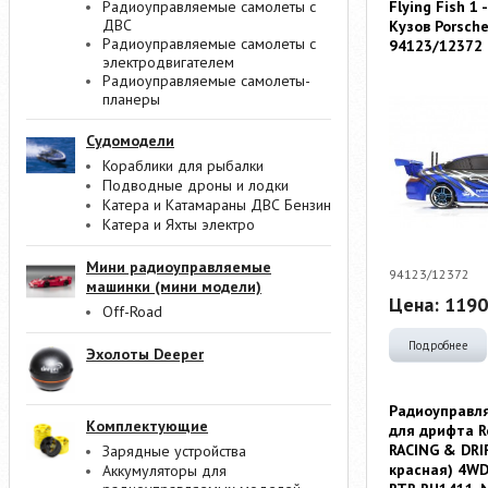
Радиоуправляемые самолеты с
Flying Fish 1 
ДВС
Кузов Porsch
Радиоуправляемые самолеты с
94123/12372
электродвигателем
Радиоуправляемые самолеты-
планеры
Судомодели
Кораблики для рыбалки
Подводные дроны и лодки
Катера и Катамараны ДВС Бензин
Катера и Яхты электро
Мини радиоуправляемые
94123/12372
машинки (мини модели)
Цена:
1190
Off-Road
Подробнее
Эхолоты Deeper
Радиоуправл
Комплектующие
для дрифта 
RACING & DRI
Зарядные устройства
красная) 4WD
Аккумуляторы для