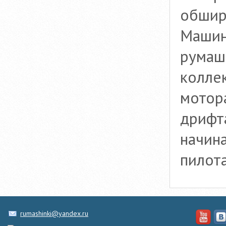
обшир
Машин
румаш
колле
мотор
дрифта
начин
пилота
rumashinki@yandex.ru