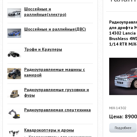
Шоссейные и
раллийные(электро)
Радиоуправл
для дрифта M
Шоссейные и раллийные(ДВС)
14302 Lancia
Brushless 4W
1/14 RTR MJX
Трофи и Краулеры
Радиоуправляемые машины с
камерой
Радиоуправляемые грузовики и
фуры
MJX-14302
Радиоуправляемая спецтехника
Цена:
8900
Подробнее
Квадрокоптеры и дроны