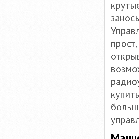
круты
занос
Управ
прост
открыв
возмо
радио
купить
больш
управ
Маши