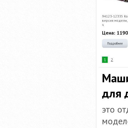
94123-12335 Ко
версия модели, 
ч
Цена:
1190
Подробнее
1
2
Маши
для 
это о
модел