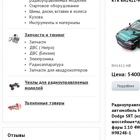
RTR RH1411-
радиоуправляемых моделей
Стартовое оборудование
Шины, диски, вставки в колеса
Кузова
Инструменты и материалы
Запчасти и тюнинг
Запчасти
ДВС ( Нитро)
ДВС (Бензин)
Электроника
Радиоаппаратура
RH1411-NB
Запчасти для квадрокоптеров
Цена:
5400
Чехлы для радиоуправляемых
Подробнее
моделей
Уцененные товары
Радиоуправл
автомобиль H
Dodge SRT (к
шоссейные+д
фары 1:10 4W
H98248-1
Отзывы