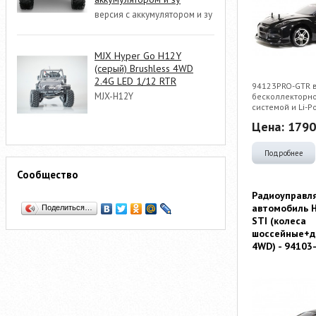
версия с аккумулятором и зу
MJX Hyper Go H12Y
(серый) Brushless 4WD
2.4G LED 1/12 RTR
94123PRO-GTR в
MJX-H12Y
бесколлекторн
системой и Li-P
Цена:
1790
Подробнее
Сообщество
Радиоуправл
автомобиль H
Поделиться…
STI (колеса
шоссейные+д
4WD) - 94103