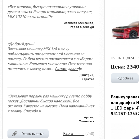
«Все отлично, быстро позвонили и уточнили
детали заказа, быстро отправили, заказ получил,
MJX 10210 тачка огонь!!!»
Алексеев Александр,
город Оренбург
«Добрый день!
Заказывал машинку MJX 1/8 и хочу
поблагодарить представителей магазина за
H9802-H98248-
помощь. Ребята честно посоветовали с выбором
машинки из большого множества. Ответственно
Цена:
2340
отнеслись к заказу, помо
...
[читать далее]
»
Дмитрий,
Подробнее
Саратов
«Заказывал первый раз машинку ру remo hobby
Радиоуправл
rocket . Доставили быстро наложкой. Все
для дрифта HS
отлично. Качество на высоте. Пока нареканий нет
1 LED фары 4
к товару. Спасибо.»
94123T-1235
Артем,
Ульяновск
Все отзывы
(238)
Оставить отзыв