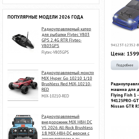
ПОПУЛЯРНЫЕ МОДЕЛИ 2026 ГОДА
Радиоуправляемый катер
для рыбалки Flytec V803
GPS 2.4G RTR Flytec-
94123T-12352-B
V803GPS
Flytec-V803GPS
Цена:
1599
Подробнее
Радиоуправляемый монстр
MJX Hyper Go 10210 1/10
Brushless Red MJX-10210-
Радиоуправл
RED
машина для 
Flying Fish 1 
MJX-10210-RED
94123PRO-GT
Nissan GTR R
Радиоуправляемый
внедорожник MJX H8H DC
V5 2026 All-Rock Brushless
1:8 MJX-H8H-DC версия с
аккумулятором и зу