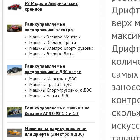
РУ Модели Американских
Дрифт 
брендов
верх м
Радиоуправляемые
внедорожники электро
макси
Машины Электро Монстры
Машины Электро Трагги
Дрифт
Машины Электро Спорт-Грузовик
Машины Электро Багги
количе
Радиоуправляемые
самых
внедорожники с ДВС нитро
Машины Монстры с ДВС
заносо
Машины Трагги с ДВС
Машины Спорт-грузовики с ДВС
Машины Багги с ДВС
контр
Радиоуправляемые машины на
сколь
бензине АИ92-98 1:5 и 1:8
искус
Машины на радиоуправлении
для дрифта (Электро и ДВС)
талан