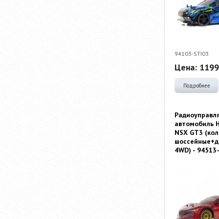
94103-STI03
Цена:
1199
Подробнее
Радиоуправл
автомобиль H
NSX GT3 (кол
шоссейные+д
4WD) - 94513