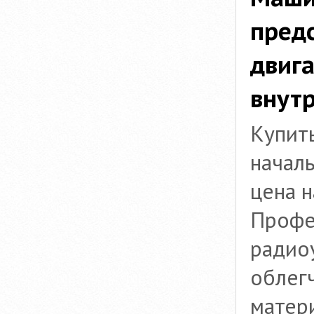
предс
двиг
внутр
Купит
начал
цена н
Профе
радио
облег
матер