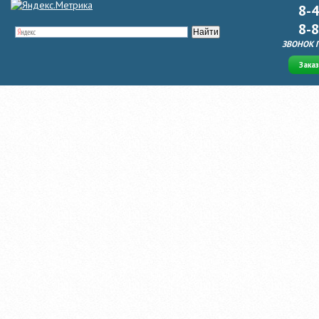
8-
8-
ЗВОНОК 
Зака