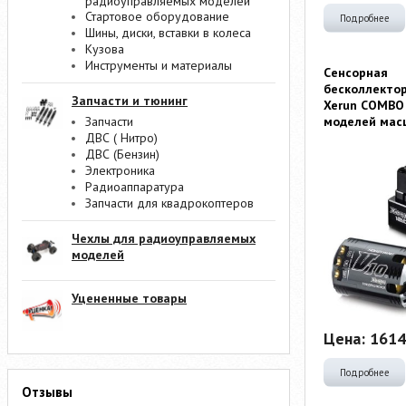
радиоуправляемых моделей
Стартовое оборудование
Подробнее
Шины, диски, вставки в колеса
Кузова
Инструменты и материалы
Cенсорная
бесколлекто
Запчасти и тюнинг
Xerun COMBO 
моделей мас
Запчасти
ДВС ( Нитро)
ДВС (Бензин)
Электроника
Радиоаппаратура
Запчасти для квадрокоптеров
Чехлы для радиоуправляемых
моделей
Уцененные товары
Цена:
1614
Подробнее
Отзывы