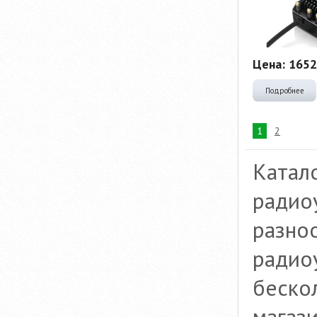
Цена:
1652
Подробнее
1
2
Катал
радио
разно
радио
беско
магаз