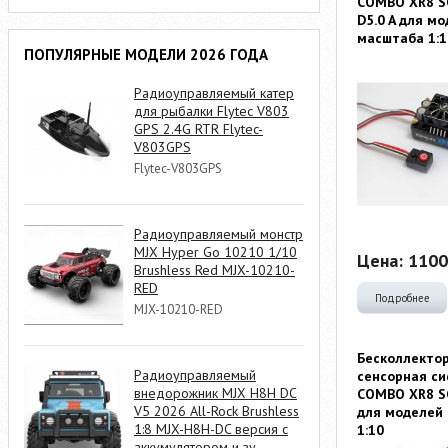
COMBO­ XR8 S
D5.0 ­A для м
масштаба 1:1
ПОПУЛЯРНЫЕ МОДЕЛИ 2026 ГОДА
Радиоуправляемый катер
для рыбалки Flytec V803
GPS 2.4G RTR Flytec-
V803GPS
Flytec-V803GPS
Радиоуправляемый монстр
MJX Hyper Go 10210 1/10
Цена:
1100
Brushless Red MJX-10210-
RED
Подробнее
MJX-10210-RED
Бесколлекто
Радиоуправляемый
сенсорная си
внедорожник MJX H8H DC
COMBO XR8 S
V5 2026 All-Rock Brushless
для моделей
1:8 MJX-H8H-DC версия с
1:10
аккумулятором и зу