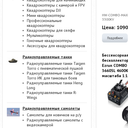
Квадрокоптеры для начинающих
Квадрокоптеры с камерой и FPV
Квадрокоптеры DJI
HW-COMBO-MAX1
Мини квадрокоптеры
3300KV
Профессиональные
квадрокоптеры
Цена:
1090
Квадрокоптеры для селфи
Мультикоптеры
Подробнее
Гоночные квадрокоптеры
Аксессуары для квадрокоптеров
Бессенсорна
Радиоуправляемые танки
бесколлекто
Радиоуправляемые танки Taigen
Ezrun COMBO
Torro с пневматической пушкой
3660SL 4600K
Радиоуправляемые танки Taigen
масштаба 1:1
Torro ИК для танковых боев
Радиоуправляемые танки Heng
Long
Радиоуправляемые танки R-
Wings
Радиоуправляемые самолеты
Самолеты для новичков на р/у
Радиоуправляемые самолеты с
видеокамерой