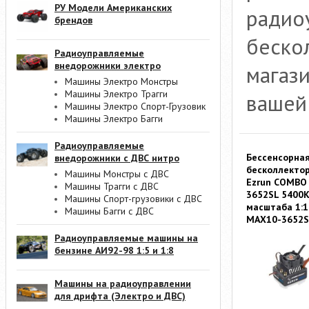
РУ Модели Американских
радио
брендов
беско
Радиоуправляемые
внедорожники электро
магаз
Машины Электро Монстры
Машины Электро Трагги
вашей
Машины Электро Спорт-Грузовик
Машины Электро Багги
Радиоуправляемые
Бессенсорна
внедорожники с ДВС нитро
бесколлекто
Машины Монстры с ДВС
Ezrun COMBO
Машины Трагги с ДВС
3652SL 5400K
Машины Спорт-грузовики с ДВС
масштаба 1:
Машины Багги с ДВС
MAX10-3652S
Радиоуправляемые машины на
бензине АИ92-98 1:5 и 1:8
Машины на радиоуправлении
для дрифта (Электро и ДВС)