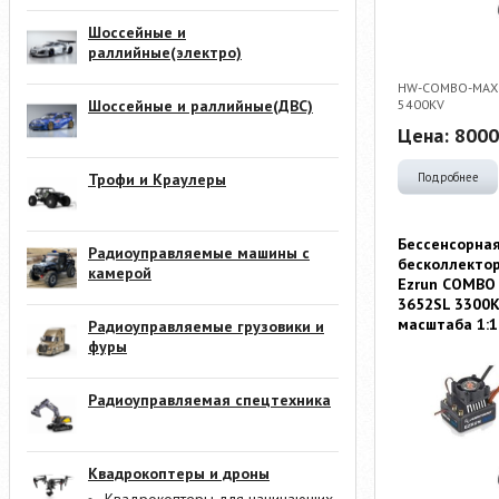
Шоссейные и
раллийные(электро)
HW-COMBO-MAX1
Шоссейные и раллийные(ДВС)
5400KV
Цена:
8000
Трофи и Краулеры
Подробнее
Бессенсорна
Радиоуправляемые машины с
бесколлекто
камерой
Ezrun COMBO
3652SL 3300K
масштаба 1:1
Радиоуправляемые грузовики и
фуры
Радиоуправляемая спецтехника
Квадрокоптеры и дроны