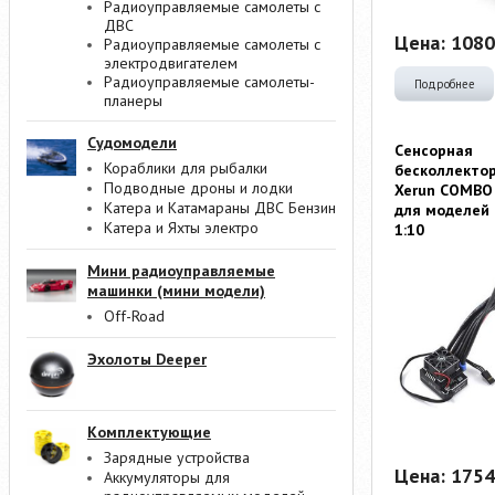
Радиоуправляемые самолеты с
ДВС
Цена:
1080
Радиоуправляемые самолеты с
электродвигателем
Радиоуправляемые самолеты-
Подробнее
планеры
Судомодели
Cенсорная
Кораблики для рыбалки
бесколлекто
Подводные дроны и лодки
Xerun COMBO
Катера и Катамараны ДВС Бензин
для моделей
Катера и Яхты электро
1:10
Мини радиоуправляемые
машинки (мини модели)
Off-Road
Эхолоты Deeper
Комплектующие
Зарядные устройства
Цена:
1754
Аккумуляторы для