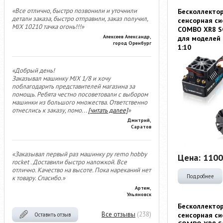
«Все отлично, быстро позвонили и уточнили
Бесколлекто
детали заказа, быстро отправили, заказ получил,
сенсорная си
MJX 10210 тачка огонь!!!»
COMBO XR8 S
Алексеев Александр,
для моделей
город Оренбург
1:10
«Добрый день!
Заказывал машинку MJX 1/8 и хочу
поблагодарить представителей магазина за
помощь. Ребята честно посоветовали с выбором
машинки из большого множества. Ответственно
отнеслись к заказу, помо
...
[читать далее]
»
Дмитрий,
Саратов
«Заказывал первый раз машинку ру remo hobby
Цена:
1100
rocket . Доставили быстро наложкой. Все
отлично. Качество на высоте. Пока нареканий нет
Подробнее
к товару. Спасибо.»
Артем,
Ульяновск
Бесколлекто
Все отзывы
(238)
сенсорная си
Оставить отзыв