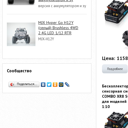
версия с аккумулятором и зу
MJX Hyper Go H12Y
(серый) Brushless 4WD
2.4G LED 1/12 RTR
MJX-H12Y
Цена:
1158
Подробнее
Сообщество
Поделиться…
Бесколлекто
сенсорная си
COMBO XR8 S
для моделей
1:10