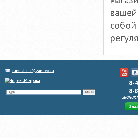
вашей
собой 
регул
rumashinki@yandex.ru
8-
8-
ЗВОНОК 
Зака