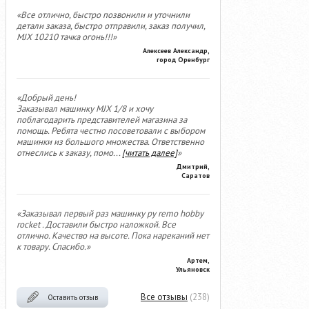
«Все отлично, быстро позвонили и уточнили
детали заказа, быстро отправили, заказ получил,
MJX 10210 тачка огонь!!!»
Алексеев Александр,
город Оренбург
«Добрый день!
Заказывал машинку MJX 1/8 и хочу
поблагодарить представителей магазина за
помощь. Ребята честно посоветовали с выбором
машинки из большого множества. Ответственно
отнеслись к заказу, помо
...
[читать далее]
»
Дмитрий,
Саратов
«Заказывал первый раз машинку ру remo hobby
rocket . Доставили быстро наложкой. Все
отлично. Качество на высоте. Пока нареканий нет
к товару. Спасибо.»
Артем,
Ульяновск
Все отзывы
(238)
Оставить отзыв