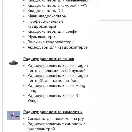
Квадрокоптеры для начинающих
Квадрокоптеры с камерой и FPV
Квадрокоптеры DJI
Мини квадрокоптеры
Профессиональные
квадрокоптеры
Квадрокоптеры для селфи
Мультикоптеры
Гоночные квадрокоптеры
Аксессуары для квадрокоптеров
Радиоуправляемые танки
Радиоуправляемые танки Taigen
Torro с пневматической пушкой
Радиоуправляемые танки Taigen
Torro ИК для танковых боев
Радиоуправляемые танки Heng
Long
Радиоуправляемые танки R-
Wings
Радиоуправляемые самолеты
Самолеты для новичков на р/у
Радиоуправляемые самолеты с
видеокамерой