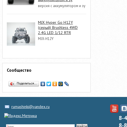
версия с аккумулятором и зу
MJX Hyper Go H12Y
(серый) Brushless 4WD
2.4G LED 1/12 RTR
MJX-H12Y
Сообщество
Поделиться…
rumashinki@yandex.ru
8-
8-