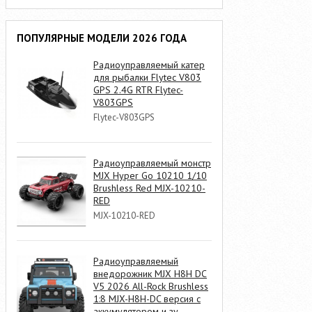
ПОПУЛЯРНЫЕ МОДЕЛИ 2026 ГОДА
Радиоуправляемый катер
для рыбалки Flytec V803
GPS 2.4G RTR Flytec-
V803GPS
Flytec-V803GPS
Радиоуправляемый монстр
MJX Hyper Go 10210 1/10
Brushless Red MJX-10210-
RED
MJX-10210-RED
Радиоуправляемый
внедорожник MJX H8H DC
V5 2026 All-Rock Brushless
1:8 MJX-H8H-DC версия с
аккумулятором и зу