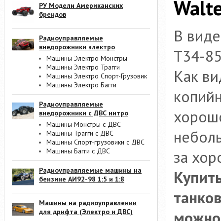
Walte
РУ Модели Американских
брендов
В виде
Радиоуправляемые
внедорожники электро
T34-8
Машины Электро Монстры
Машины Электро Трагги
Как ви
Машины Электро Спорт-Грузовик
Машины Электро Багги
копийн
Радиоуправляемые
хорошо
внедорожники с ДВС нитро
Машины Монстры с ДВС
неболь
Машины Трагги с ДВС
Машины Спорт-грузовики с ДВС
Машины Багги с ДВС
за хор
Радиоуправляемые машины на
Купить
бензине АИ92-98 1:5 и 1:8
танков
Машины на радиоуправлении
для дрифта (Электро и ДВС)
можно