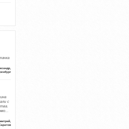
тачка
ксандр,
ренбург
зина
али с
ства.
омо
...
митрий,
Саратов