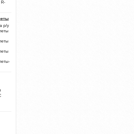
 R-
леты
а р/у
леты
леты
леты
леты-
и
С