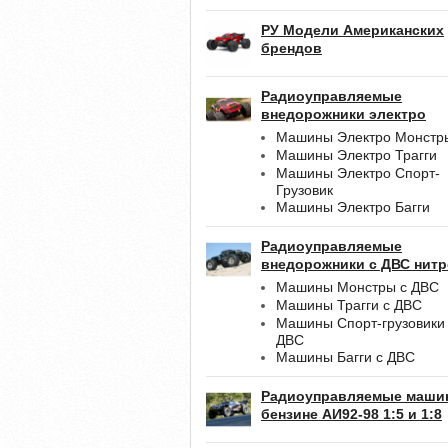
РУ Модели Американских
брендов
Радиоуправляемые
внедорожники электро
Машины Электро Монстр
Машины Электро Трагги
Машины Электро Спорт-
Грузовик
Машины Электро Багги
Радиоуправляемые
внедорожники с ДВС нитр
Машины Монстры с ДВС
Машины Трагги с ДВС
Машины Спорт-грузовики
ДВС
Машины Багги с ДВС
Радиоуправляемые маши
бензине АИ92-98 1:5 и 1:8