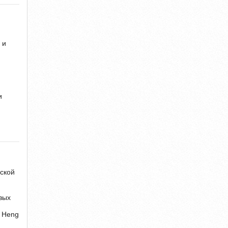
 и
и
еской
овых
 Heng