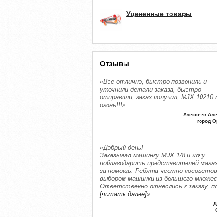
Уцененные товары
Отзывы
«Все отлично, быстро позвонили и
уточнили детали заказа, быстро
отправили, заказ получил, MJX 10210 
огонь!!!»
Алексеев Але
город О
«Добрый день!
Заказывал машинку MJX 1/8 и хочу
поблагодарить представителей мага
за помощь. Ребята честно посоветов
выбором машинки из большого множе
Ответственно отнеслись к заказу, п
[читать далее]
»
Д