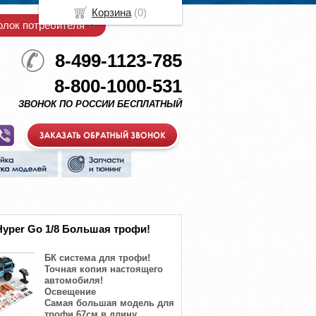
Корзина
(
0
)
олок потребителя
8-499-1123-785
8-800-1000-531
ЗВОНОК ПО РОССИИ БЕСПЛАТНЫЙ
yper Go 1/8 Большая трофи!
БК система для трофи!
Точная копия настоящего
автомобиля!
Освещение
Самая большая модель для
трофи 67см в длину