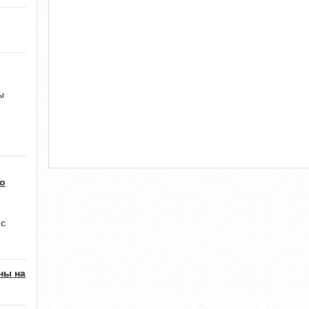
ы
о
 с
ны на