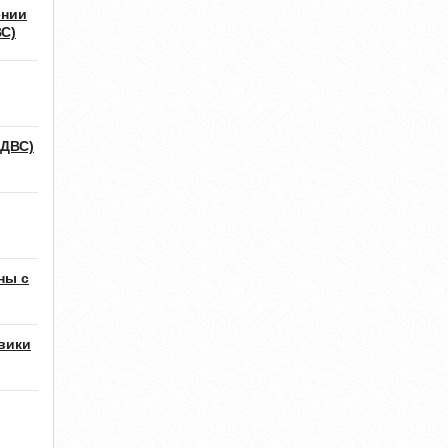
ении
ВС)
ДВС)
ны с
вики