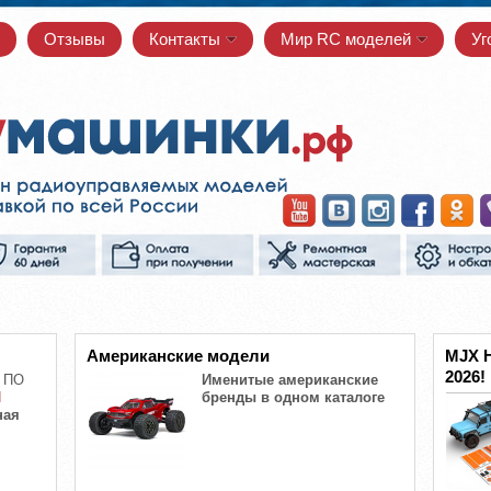
Отзывы
Контакты
Мир RC моделей
Уг
Американские модели
MJX H
2026!
 ПО
Именитые американские
И
бренды в одном каталоге
ная