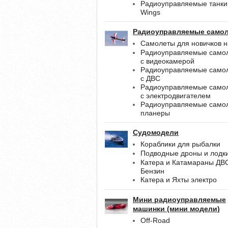
Радиоуправляемые танки
Wings
Радиоуправляемые само
Самолеты для новичков н
Радиоуправляемые само
с видеокамерой
Радиоуправляемые само
с ДВС
Радиоуправляемые само
с электродвигателем
Радиоуправляемые само
планеры
Судомодели
Кораблики для рыбалки
Подводные дроны и лодк
Катера и Катамараны ДВ
Бензин
Катера и Яхты электро
Мини радиоуправляемые
машинки (мини модели)
Off-Road