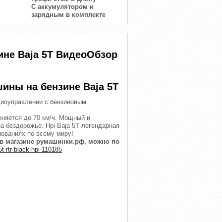
С аккумулятором и
зарядным в комплекте
не Baja 5T ВидеоОбзор
ины на бензине Baja 5T
диоуправлении с бензиновым
оняется до 70 км/ч. Мощный и
а бездорожье. Hpi Baja 5T легендарная
нованиях по всему миру!
 в магазине румашинки.рф, можно по
-rtr-black-hpi-110185