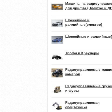
Машины на радиоуправл
для дрифта (Электро и Д
Шоссейные и
раллийные(электро)
Шоссейные и раллийные(
Трофи и Краулеры
Радиоуправляемые маши
камерой
Радиоуправляемые грузо
и фуры
Радиоуправляемая
спецтехника