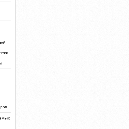
лей
олеса
ы
еров
яемых