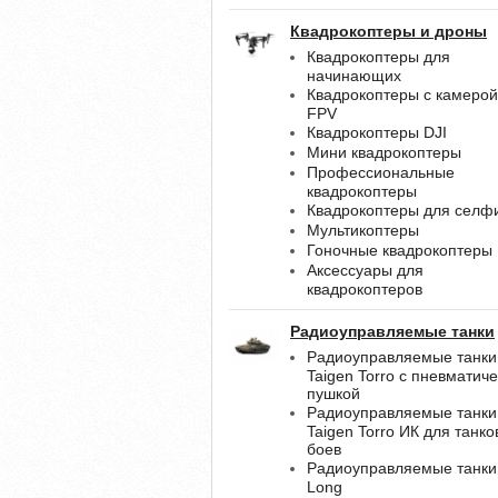
Квадрокоптеры и дроны
Квадрокоптеры для
начинающих
Квадрокоптеры с камерой
FPV
Квадрокоптеры DJI
Мини квадрокоптеры
Профессиональные
квадрокоптеры
Квадрокоптеры для селф
Мультикоптеры
Гоночные квадрокоптеры
Аксессуары для
квадрокоптеров
Радиоуправляемые танки
Радиоуправляемые танки
Taigen Torro с пневматич
пушкой
Радиоуправляемые танки
Taigen Torro ИК для танк
боев
Радиоуправляемые танки
Long