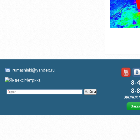
rumashinki@yandex.ru
8-
8-
ЗВОНОК 
Зака