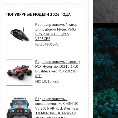
ПОПУЛЯРНЫЕ МОДЕЛИ 2026 ГОДА
Радиоуправляемый катер
для рыбалки Flytec V803
GPS 2.4G RTR Flytec-
V803GPS
Flytec-V803GPS
Радиоуправляемый монстр
MJX Hyper Go 10210 1/10
Brushless Red MJX-10210-
RED
MJX-10210-RED
Радиоуправляемый
внедорожник MJX H8H DC
V5 2026 All-Rock Brushless
1:8 MJX-H8H-DC версия с
аккумулятором и зу