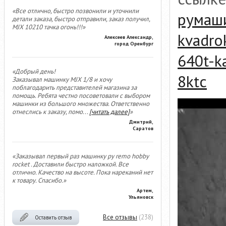
«Все отлично, быстро позвонили и уточнили
румаш
детали заказа, быстро отправили, заказ получил,
MJX 10210 тачка огонь!!!»
kvadro
Алексеев Александр,
город Оренбург
640t-k
«Добрый день!
8ktc
Заказывал машинку MJX 1/8 и хочу
поблагодарить представителей магазина за
помощь. Ребята честно посоветовали с выбором
машинки из большого множества. Ответственно
отнеслись к заказу, помо
...
[читать далее]
»
Дмитрий,
Саратов
«Заказывал первый раз машинку ру remo hobby
rocket . Доставили быстро наложкой. Все
отлично. Качество на высоте. Пока нареканий нет
к товару. Спасибо.»
Артем,
Ульяновск
Все отзывы
(238)
Оставить отзыв