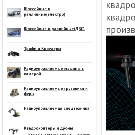
квадро
Шоссейные и
квадро
раллийные(электро)
произв
Шоссейные и раллийные(ДВС)
Трофи и Краулеры
Радиоуправляемые машины с
камерой
Радиоуправляемые грузовики и
фуры
Радиоуправляемая спецтехника
Квадрокоптеры и дроны