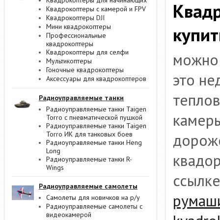
Квадрокоптеры для начинающих
Квадр
Квадрокоптеры с камерой и FPV
Квадрокоптеры DJI
Мини квадрокоптеры
купит
Профессиональные
квадрокоптеры
Квадрокоптеры для селфи
можно 
Мультикоптеры
Гоночные квадрокоптеры
это не
Аксессуары для квадрокоптеров
теплов
Радиоуправляемые танки
Радиоуправляемые танки Taigen
камеры
Torro с пневматической пушкой
Радиоуправляемые танки Taigen
Torro ИК для танковых боев
дороже
Радиоуправляемые танки Heng
Long
квадор
Радиоуправляемые танки R-
Wings
ссылк
Радиоуправляемые самолеты
румаш
Самолеты для новичков на р/у
Радиоуправляемые самолеты с
видеокамерой