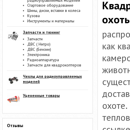
радиоуправляемых моделей
Квадр
Стартовое оборудование
Шины, диски, вставки в колеса
охот
Кузова
Инструменты и материалы
распро
Запчасти и тюнинг
Запчасти
как кв
ДВС ( Нитро)
ДВС (Бензин)
Электроника
камеро
Радиоаппаратура
Запчасти для квадрокоптеров
животн
Чехлы для радиоуправляемых
сущест
моделей
достав
Уцененные товары
охоте.
теплов
Отзывы
ссылк