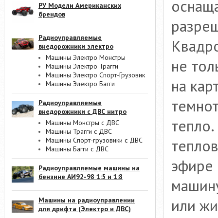
оснаща
РУ Модели Американских
брендов
разреш
Радиоуправляемые
Квадро
внедорожники электро
Машины Электро Монстры
не тол
Машины Электро Трагги
Машины Электро Спорт-Грузовик
на кар
Машины Электро Багги
темно
Радиоуправляемые
внедорожники с ДВС нитро
тепло.
Машины Монстры с ДВС
Машины Трагги с ДВС
теплов
Машины Спорт-грузовики с ДВС
Машины Багги с ДВС
эфире 
Радиоуправляемые машины на
бензине АИ92-98 1:5 и 1:8
машину
или жи
Машины на радиоуправлении
для дрифта (Электро и ДВС)