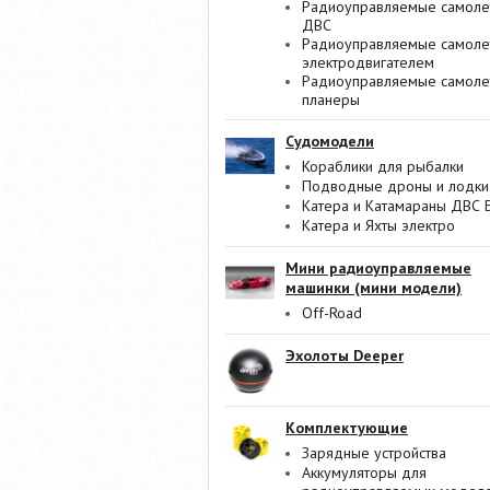
Радиоуправляемые самоле
ДВС
Радиоуправляемые самоле
электродвигателем
Радиоуправляемые самоле
планеры
Судомодели
Кораблики для рыбалки
Подводные дроны и лодки
Катера и Катамараны ДВС 
Катера и Яхты электро
Мини радиоуправляемые
машинки (мини модели)
Off-Road
Эхолоты Deeper
Комплектующие
Зарядные устройства
Аккумуляторы для