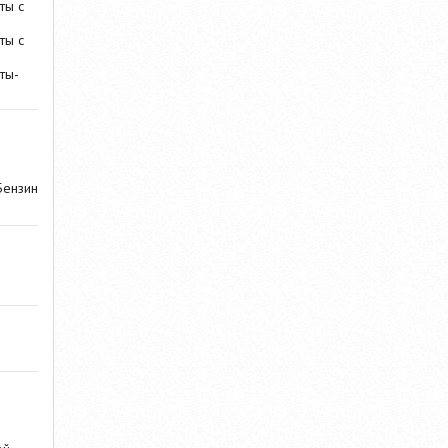
ты с
ты с
ты-
Бензин