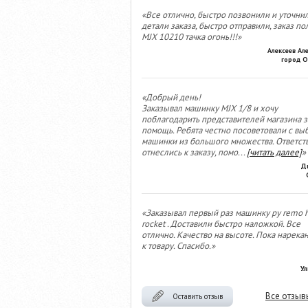
«Все отлично, быстро позвонили и уточни
детали заказа, быстро отправили, заказ по
MJX 10210 тачка огонь!!!»
Алексеев Ал
город О
«Добрый день!
Заказывал машинку MJX 1/8 и хочу
поблагодарить представителей магазина з
помощь. Ребята честно посоветовали с вы
машинки из большого множества. Ответст
отнеслись к заказу, помо
...
[читать далее]
»
Д
«Заказывал первый раз машинку ру remo 
rocket . Доставили быстро наложкой. Все
отлично. Качество на высоте. Пока нарека
к товару. Спасибо.»
Ул
Все отзыв
Оставить отзыв