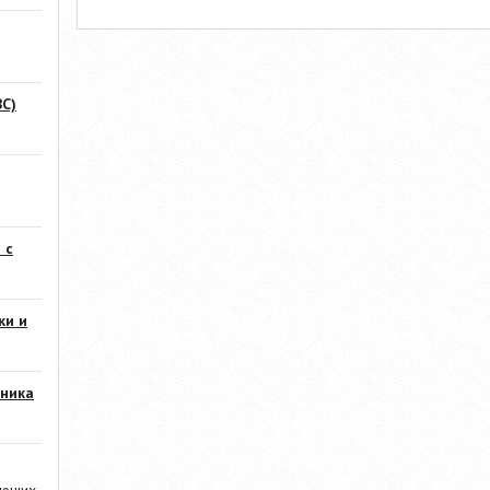
С)
 с
ки и
ника