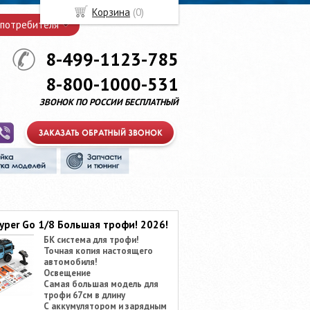
Корзина
(
0
)
 потребителя
8-499-1123-785
8-800-1000-531
ЗВОНОК ПО РОССИИ БЕСПЛАТНЫЙ
yper Go 1/8 Большая трофи! 2026!
БК система для трофи!
Точная копия настоящего
автомобиля!
Освещение
Самая большая модель для
трофи 67см в длину
С аккумулятором и зарядным