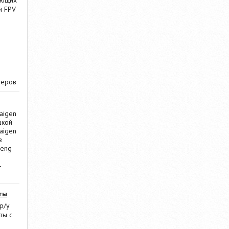
ающих
и FPV
теров
aigen
шкой
aigen
в
Heng
-
ты
р/у
ты с