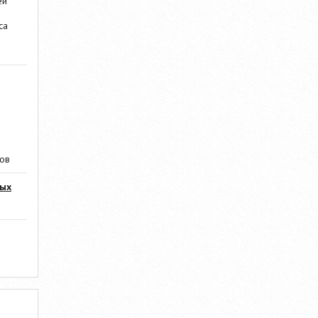
ей
са
ров
мых