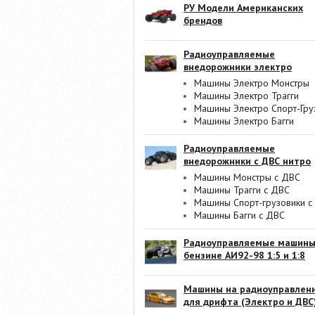
РУ Модели Американских
брендов
Радиоуправляемые
внедорожники электро
Машины Электро Монстры
Машины Электро Трагги
Машины Электро Спорт-Гру
Машины Электро Багги
Радиоуправляемые
внедорожники с ДВС нитро
Машины Монстры с ДВС
Машины Трагги с ДВС
Машины Спорт-грузовики с
Машины Багги с ДВС
Радиоуправляемые машины
бензине АИ92-98 1:5 и 1:8
Машины на радиоуправлен
для дрифта (Электро и ДВС