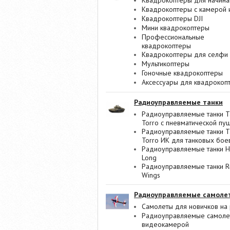
Квадрокоптеры для начин
Квадрокоптеры с камерой 
Квадрокоптеры DJI
Мини квадрокоптеры
Профессиональные
квадрокоптеры
Квадрокоптеры для селфи
Мультикоптеры
Гоночные квадрокоптеры
Аксессуары для квадрокоп
Радиоуправляемые танки
Радиоуправляемые танки T
Torro с пневматической пу
Радиоуправляемые танки T
Torro ИК для танковых бое
Радиоуправляемые танки 
Long
Радиоуправляемые танки R
Wings
Радиоуправляемые самоле
Самолеты для новичков на 
Радиоуправляемые самоле
видеокамерой