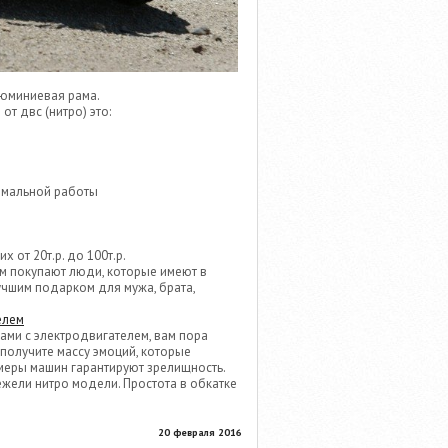
люминиевая рама.
т двс (нитро) это:
рмальной работы
 от 20т.р. до 100т.р.
м покупают люди, которые имеют в
учшим подарком для мужа, брата,
елем
ами с электродвигателем, вам пора
получите массу эмоций, которые
меры машин гарантируют зрелищность.
ежели нитро модели. Простота в обкатке
20 февраля 2016