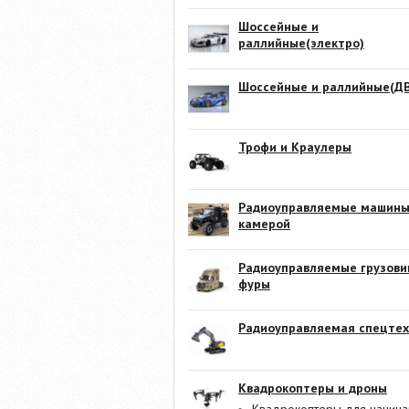
Шоссейные и
раллийные(электро)
Шоссейные и раллийные(ДВ
Трофи и Краулеры
Радиоуправляемые машины
камерой
Радиоуправляемые грузови
фуры
Радиоуправляемая спецтех
Квадрокоптеры и дроны