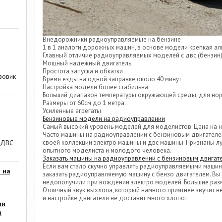
Внедорожники радиоуправляемые на бензине
1 в 1 аналоги дорожных машин, в основе модели крепкая а
Главный отличие радиоуправляемых моделей с двс (бензин) о
Мощный надежный двигатель
Простота запуска и обкатки
зовик
Время езды на одной заправке около 40 минут
Настройка модели более стабильна
Больший диапазон температуры окружающей среды, для но
Размеры от 60см до 1 метра.
Усиленные агрегаты
Бензиновые модели на радиоуправлении
Самый высокий уровень моделей для моделистов. Цена на них
Часто машины на радиоуправлении с бензиновым двигателе
 ДВС
своей коллекции электро машины и двс машины. Признаны л
опытного моделиста и молодого человека.
Заказать машины на радиоуправлении с бензиновым двигат
Если вам стало скучно управлять радиоуправляемыми машин
 на
заказать радиоуправляемую машину с бензо двигателем. Вы 
недополучили при вождении электро моделей. Большие раз
Отличный звук выхлопа, который намного приятнее звучит н
и настройке двигателя не доставит много хлопот.
ии
)