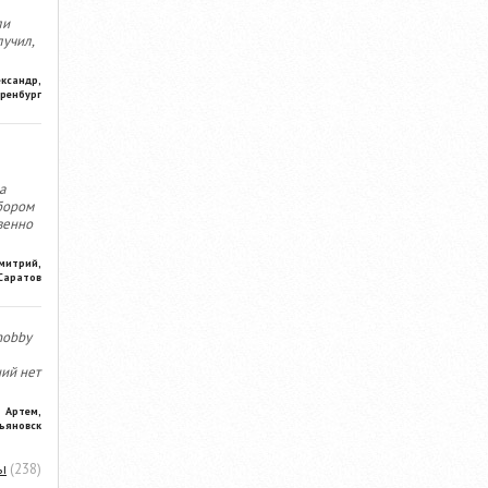
ли
лучил,
ександр,
ренбург
а
бором
венно
митрий,
Саратов
hobby
ний нет
Артем,
ьяновск
ы
(238)