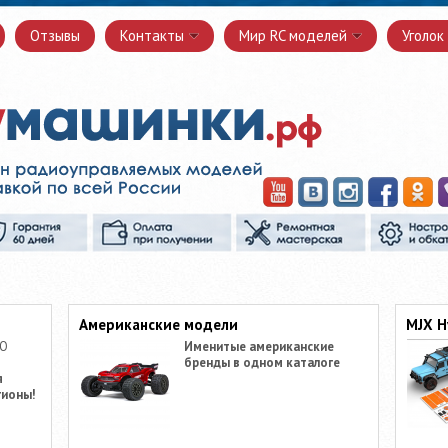
Отзывы
Контакты
Мир RC моделей
Уголок
Американские модели
MJX H
ПО
Именитые американские
бренды в одном каталоге
я
гионы!