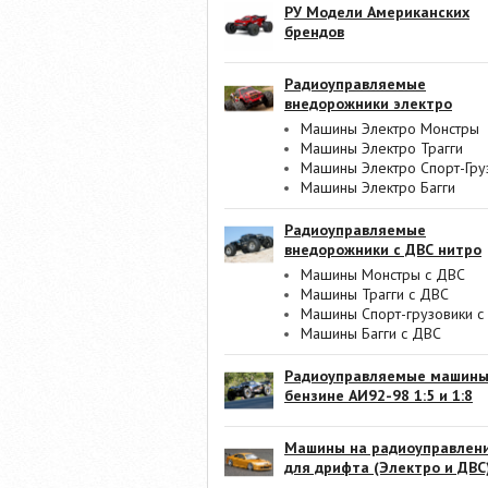
РУ Модели Американских
брендов
Радиоуправляемые
внедорожники электро
Машины Электро Монстры
Машины Электро Трагги
Машины Электро Спорт-Гру
Машины Электро Багги
Радиоуправляемые
внедорожники с ДВС нитро
Машины Монстры с ДВС
Машины Трагги с ДВС
Машины Спорт-грузовики с
Машины Багги с ДВС
Радиоуправляемые машины
бензине АИ92-98 1:5 и 1:8
Машины на радиоуправлен
для дрифта (Электро и ДВС