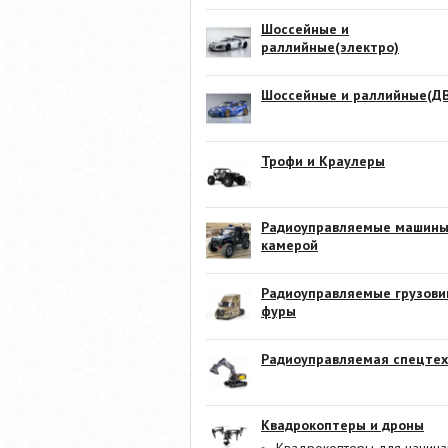
Шоссейные и
раллийные(электро)
Шоссейные и раллийные(ДВ
Трофи и Краулеры
Радиоуправляемые машины
камерой
Радиоуправляемые грузови
фуры
Радиоуправляемая спецтех
Квадрокоптеры и дроны