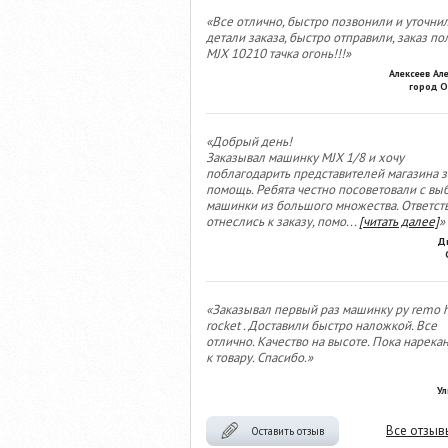
«Все отлично, быстро позвонили и уточни
детали заказа, быстро отправили, заказ по
MJX 10210 тачка огонь!!!»
Алексеев Ал
город О
«Добрый день!
Заказывал машинку MJX 1/8 и хочу
поблагодарить представителей магазина з
помощь. Ребята честно посоветовали с вы
машинки из большого множества. Ответст
отнеслись к заказу, помо
...
[читать далее]
»
Д
«Заказывал первый раз машинку ру remo 
rocket . Доставили быстро наложкой. Все
отлично. Качество на высоте. Пока нарека
к товару. Спасибо.»
Ул
Все отзыв
Оставить отзыв