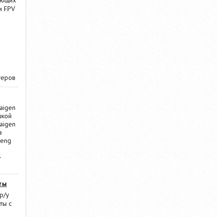
ающих
и FPV
теров
aigen
шкой
aigen
в
Heng
-
ты
р/у
ты с