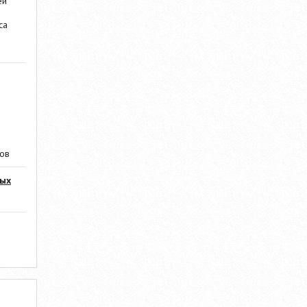
ей
са
ров
мых