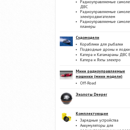
Радиоуправляемые самоле
ДВС
Радиоуправляемые самоле
электродвигателем
Радиоуправляемые самоле
планеры
Судомодели
Кораблики для рыбалки
Подводные дроны и лодки
Катера и Катамараны ДВС 
Катера и Яхты электро
Мини радиоуправляемые
машинки (мини модели)
Off-Road
Эхолоты Deeper
Комплектующие
Зарядные устройства
Аккумуляторы для