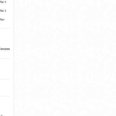
ты с
ты с
ты-
Бензин