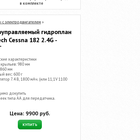
в комплекте
 с электродвигателем
»
оуправляемый гидроплан
ech Cessna 182 2.4G -
T
кие характеристики
 крыльев: 980 мм
 860 мм
ый вес: 600 г
лятор 7.4 В, 1800 мАч. (или 11,1V 1100
имо докупить
реек типа АА для передатчика.
Цена:
9900
руб.
КУПИТЬ