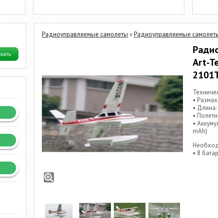
Радиоуправляемые самолеты
»
Радиоуправляемые самолеты
Ради
Art-T
2101
Техничес
• Размах
• Длина:
• Полетн
• Аккуму
mAh)
Необход
• 8 бата