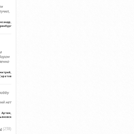
ли
лучил,
ександр,
ренбург
а
бором
венно
митрий,
Саратов
hobby
ний нет
Артем,
ьяновск
ы
(238)