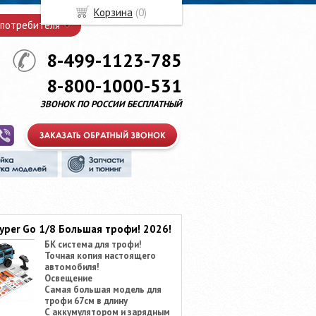
Корзина
(
0
)
 потребителя
8-499-1123-785
8-800-1000-531
ЗВОНОК ПО РОССИИ БЕСПЛАТНЫЙ
yper Go 1/8 Большая трофи! 2026!
БК система для трофи!
Точная копия настоящего
автомобиля!
Освещение
Самая большая модель для
трофи 67см в длину
С аккумулятором и зарядным