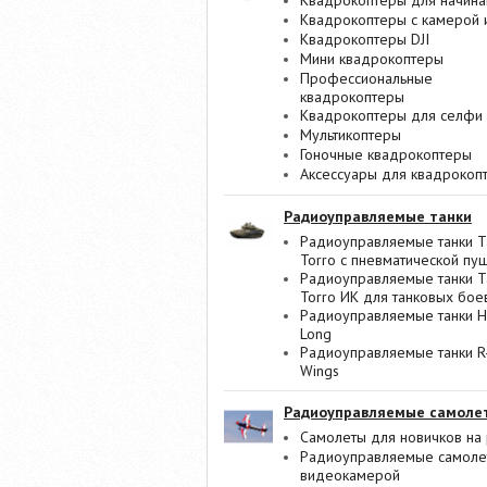
Квадрокоптеры для начин
Квадрокоптеры с камерой 
Квадрокоптеры DJI
Мини квадрокоптеры
Профессиональные
квадрокоптеры
Квадрокоптеры для селфи
Мультикоптеры
Гоночные квадрокоптеры
Аксессуары для квадрокоп
Радиоуправляемые танки
Радиоуправляемые танки T
Torro с пневматической пу
Радиоуправляемые танки T
Torro ИК для танковых бое
Радиоуправляемые танки 
Long
Радиоуправляемые танки R
Wings
Радиоуправляемые самоле
Самолеты для новичков на 
Радиоуправляемые самоле
видеокамерой