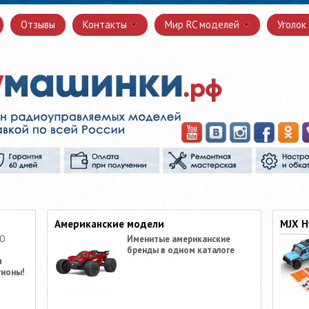
Отзывы
Контакты
Мир RC моделей
Уголок
Американские модели
MJX H
ПО
Именитые американские
бренды в одном каталоге
я
гионы!