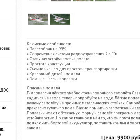
Ключевые особенности
зовик
• Пересобран на 99%
• Современная система радиоуправления 2,4 ГГц
• Отличная устойчивость в полёте
• Простота конструкции
• Съемное крыло для простоты транспортировки
• Красочный дизайн модели
• Водные шасси - поплавки.
Описание модели
 ДВС
Гидроверсия лёгкого учебно-тренировочного самолёта Cessn
садиться на земле, теперь попробуйте на воде. Лёгкие поплав
вашему самолёту на прочных металлических стойках. Самол
 на
прекрасно гулять по воде. Важно помнить о герметизации э
Поплавки имеют обтекаемую форму и самолёт прекрасно де
устойчивостью. Но самое главное в нём то, что он почти пол
подключить бортовой аккумулятор, поставить крылья и хвост
заводе.
ии
)
Цена:
9900
руб