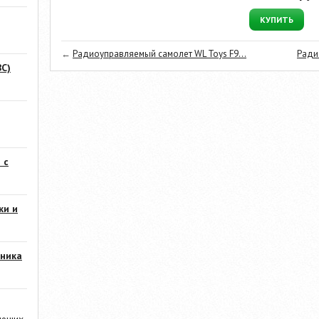
КУПИТЬ
←
Радиоуправляемый самолет WL Toys F9...
Ради
С)
 с
ки и
ника