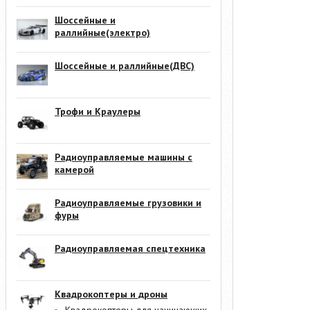
Шоссейные и
раллийные(электро)
Шоссейные и раллийные(ДВС)
Трофи и Краулеры
Радиоуправляемые машины с
камерой
Радиоуправляемые грузовики и
фуры
Радиоуправляемая спецтехника
Квадрокоптеры и дроны