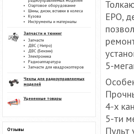
радиоуправляемых моделей
Толкаю
Стартовое оборудование
Шины, диски, вставки в колеса
EPO, д
Кузова
Инструменты и материалы
позвол
Запчасти и тюнинг
ремонт
Запчасти
ДВС ( Нитро)
устано
ДВС (Бензин)
Электроника
Радиоаппаратура
5-мега
Запчасти для квадрокоптеров
Особен
Чехлы для радиоуправляемых
моделей
Прочн
Уцененные товары
4-х ка
5-ти м
Пульт 
Отзывы