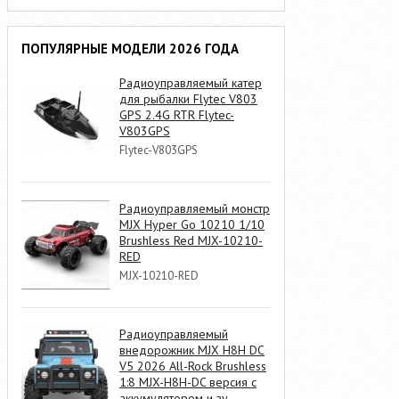
ПОПУЛЯРНЫЕ МОДЕЛИ 2026 ГОДА
Радиоуправляемый катер
для рыбалки Flytec V803
GPS 2.4G RTR Flytec-
V803GPS
Flytec-V803GPS
Радиоуправляемый монстр
MJX Hyper Go 10210 1/10
Brushless Red MJX-10210-
RED
MJX-10210-RED
Радиоуправляемый
внедорожник MJX H8H DC
V5 2026 All-Rock Brushless
1:8 MJX-H8H-DC версия с
аккумулятором и зу