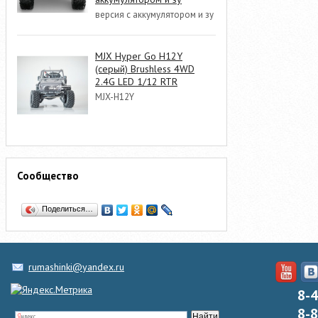
версия с аккумулятором и зу
MJX Hyper Go H12Y
(серый) Brushless 4WD
2.4G LED 1/12 RTR
MJX-H12Y
Сообщество
Поделиться…
rumashinki@yandex.ru
8-
8-