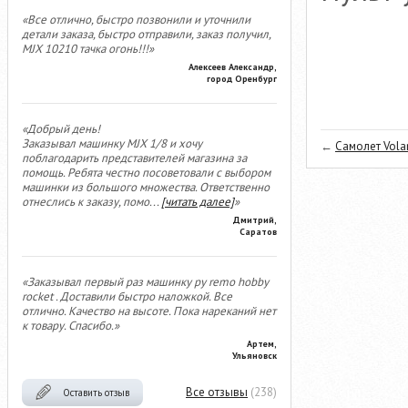
«Все отлично, быстро позвонили и уточнили
детали заказа, быстро отправили, заказ получил,
MJX 10210 тачка огонь!!!»
Алексеев Александр,
город Оренбург
«Добрый день!
Заказывал машинку MJX 1/8 и хочу
←
Самолет Volan
поблагодарить представителей магазина за
помощь. Ребята честно посоветовали с выбором
машинки из большого множества. Ответственно
отнеслись к заказу, помо
...
[читать далее]
»
Дмитрий,
Саратов
«Заказывал первый раз машинку ру remo hobby
rocket . Доставили быстро наложкой. Все
отлично. Качество на высоте. Пока нареканий нет
к товару. Спасибо.»
Артем,
Ульяновск
Все отзывы
(238)
Оставить отзыв