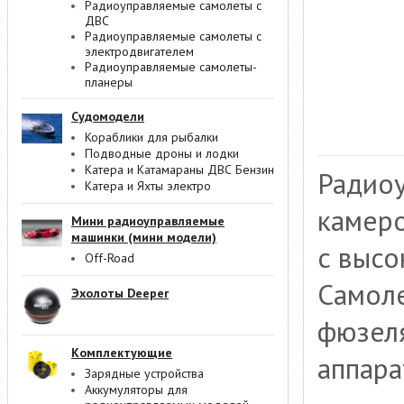
Радиоуправляемые самолеты с
ДВС
Радиоуправляемые самолеты с
электродвигателем
Радиоуправляемые самолеты-
планеры
Судомодели
Кораблики для рыбалки
Подводные дроны и лодки
Катера и Катамараны ДВС Бензин
Радиоу
Катера и Яхты электро
камеро
Мини радиоуправляемые
машинки (мини модели)
с высо
Off-Road
Самол
Эхолоты Deeper
фюзеля
Комплектующие
аппара
Зарядные устройства
Аккумуляторы для