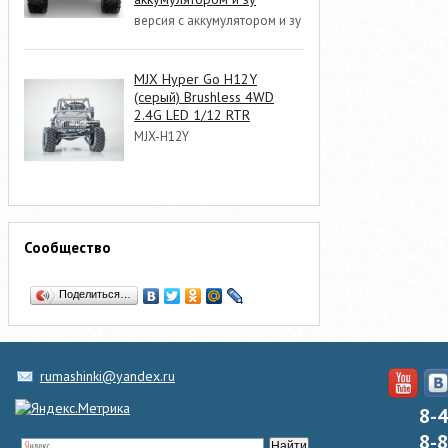
версия с аккумулятором и зу
MJX Hyper Go H12Y
(серый) Brushless 4WD
2.4G LED 1/12 RTR
MJX-H12Y
Сообщество
Поделиться…
rumashinki@yandex.ru
8-
8-