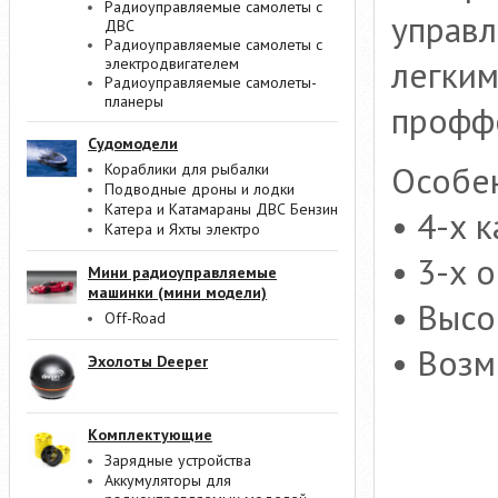
Радиоуправляемые самолеты с
управл
ДВС
Радиоуправляемые самолеты с
легким
электродвигателем
Радиоуправляемые самолеты-
планеры
профф
Судомодели
Особе
Кораблики для рыбалки
Подводные дроны и лодки
Катера и Катамараны ДВС Бензин
• 4-х 
Катера и Яхты электро
• 3-х 
Мини радиоуправляемые
машинки (мини модели)
• Высо
Off-Road
• Возм
Эхолоты Deeper
Комплектующие
Зарядные устройства
Аккумуляторы для