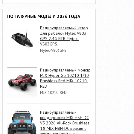
ПОПУЛЯРНЫЕ МОДЕЛИ 2026 ГОДА
Радиоуправляемый катер
для рыбалки Flytec V803
GPS 2.4G RTR Flytec-
V803GPS
Flytec-V803GPS
Радиоуправляемый монстр
MJX Hyper Go 10210 1/10
Brushless Red MJX-10210-
RED
MJX-10210-RED
Радиоуправляемый
внедорожник MJX H8H DC
V5 2026 All-Rock Brushless
1:8 MJX-H8H-DC версия с
аккумулятором и зу