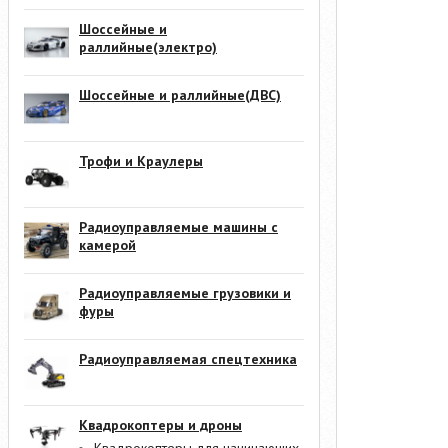
Шоссейные и
раллийные(электро)
Шоссейные и раллийные(ДВС)
Трофи и Краулеры
Радиоуправляемые машины с
камерой
Радиоуправляемые грузовики и
фуры
Радиоуправляемая спецтехника
Квадрокоптеры и дроны