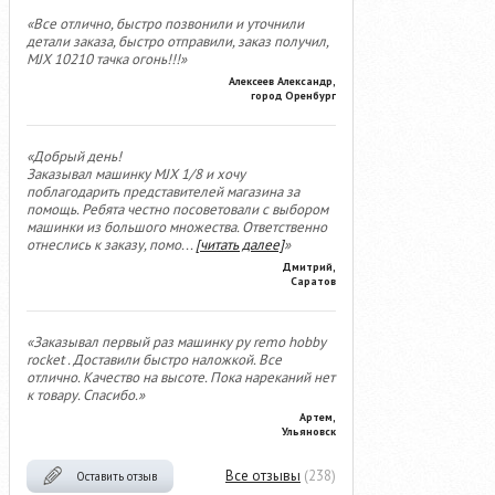
«Все отлично, быстро позвонили и уточнили
детали заказа, быстро отправили, заказ получил,
MJX 10210 тачка огонь!!!»
Алексеев Александр,
город Оренбург
«Добрый день!
Заказывал машинку MJX 1/8 и хочу
поблагодарить представителей магазина за
помощь. Ребята честно посоветовали с выбором
машинки из большого множества. Ответственно
отнеслись к заказу, помо
...
[читать далее]
»
Дмитрий,
Саратов
«Заказывал первый раз машинку ру remo hobby
rocket . Доставили быстро наложкой. Все
отлично. Качество на высоте. Пока нареканий нет
к товару. Спасибо.»
Артем,
Ульяновск
Все отзывы
(238)
Оставить отзыв