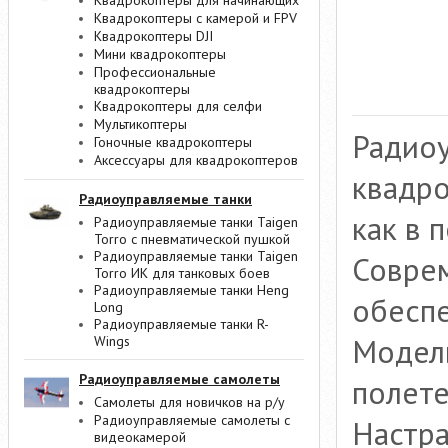
Квадрокоптеры для начинающих
Квадрокоптеры с камерой и FPV
Квадрокоптеры DJI
Мини квадрокоптеры
Профессиональные
квадрокоптеры
Квадрокоптеры для селфи
Мультикоптеры
Радио
Гоночные квадрокоптеры
Аксессуары для квадрокоптеров
квадро
Радиоуправляемые танки
как в 
Радиоуправляемые танки Taigen
Torro с пневматической пушкой
Радиоуправляемые танки Taigen
Соврем
Torro ИК для танковых боев
Радиоуправляемые танки Heng
обеспе
Long
Радиоуправляемые танки R-
Модель
Wings
Радиоуправляемые самолеты
полете
Самолеты для новичков на р/у
Радиоуправляемые самолеты с
Настра
видеокамерой