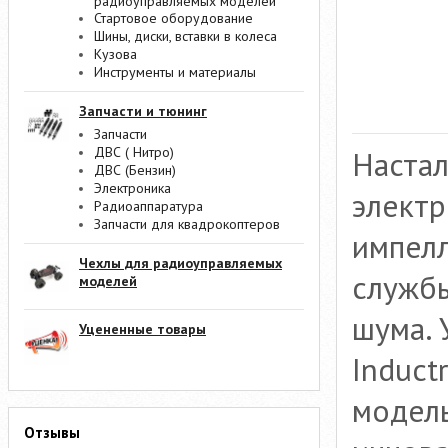
радиоуправляемых моделей
Стартовое оборудование
Шины, диски, вставки в колеса
Кузова
Инструменты и материалы
Запчасти и тюнинг
Запчасти
ДВС ( Нитро)
Настал
ДВС (Бензин)
Электроника
электр
Радиоаппаратура
Запчасти для квадрокоптеров
импелл
Чехлы для радиоуправляемых
службы
моделей
шума. 
Уцененные товары
Induct
модель
Отзывы