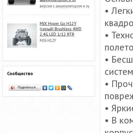
версия с аккумулятором и зу
• Легк
квадр
MJX Hyper Go H12Y
(серый) Brushless 4WD
• Техн
2.4G LED 1/12 RTR
MJX-H12Y
полет
• Бесш
систем
Сообщество
• Проч
Поделиться…
повре
• Ярки
• В ко
корпу