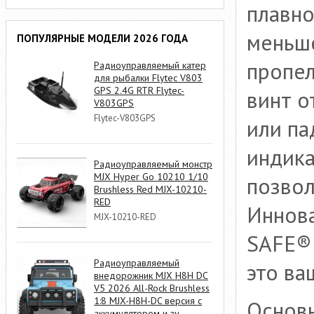
плавно
меньше
ПОПУЛЯРНЫЕ МОДЕЛИ 2026 ГОДА
пропел
Радиоуправляемый катер
для рыбалки Flytec V803
GPS 2.4G RTR Flytec-
винт о
V803GPS
Flytec-V803GPS
или па
индика
Радиоуправляемый монстр
MJX Hyper Go 10210 1/10
позвол
Brushless Red MJX-10210-
RED
Иннова
MJX-10210-RED
SAFE® 
Радиоуправляемый
это ва
внедорожник MJX H8H DC
V5 2026 All-Rock Brushless
1:8 MJX-H8H-DC версия с
Основ
аккумулятором и зу