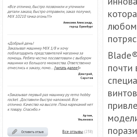
иннова
«Все отлично, быстро позвонили и уточнили
котора
детали заказа, быстро отправили, заказ получил,
MJX 10210 тачка огонь!!!»
любом 
Алексеев Александр,
город Оренбург
потряс
«Добрый день!
Заказывал машинку MJX 1/8 и хочу
Blade®
поблагодарить представителей магазина за
помощь. Ребята честно посоветовали с выбором
машинки из большого множества. Ответственно
почти 
отнеслись к заказу, помо
...
[читать далее]
»
Дмитрий,
специа
Саратов
винтов
«Заказывал первый раз машинку ру remo hobby
rocket . Доставили быстро наложкой. Все
привле
отлично. Качество на высоте. Пока нареканий нет
к товару. Спасибо.»
модели
Артем,
Ульяновск
порази
Все отзывы
(238)
Оставить отзыв