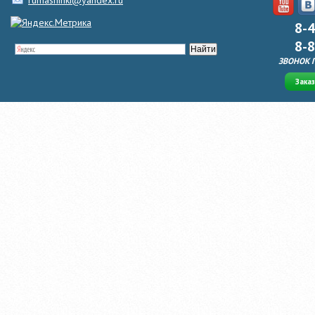
rumashinki@yandex.ru
8-
8-
ЗВОНОК 
Зака