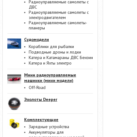
Радиоуправляемые самолеты с
ДВС
Радиоуправляемые самолеты с
электродвигателем
Радиоуправляемые самолеты-
планеры
Судомодели
Кораблики для рыбалки
Подводные дроны и лодки
Катера и Катамараны ДВС Бензин
Катера и Яхты электро
Мини радиоуправляемые
машинки (мини модели)
Off-Road
Эхолоты Deeper
Комплектующие
Зарядные устройства
Аккумуляторы для