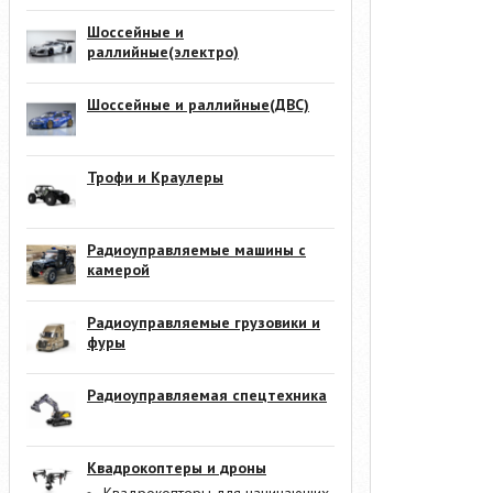
Шоссейные и
раллийные(электро)
Шоссейные и раллийные(ДВС)
Трофи и Краулеры
Радиоуправляемые машины с
камерой
Радиоуправляемые грузовики и
фуры
Радиоуправляемая спецтехника
Квадрокоптеры и дроны