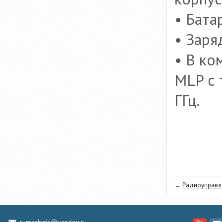
• Бата
• Заря
• В ко
MLP с
ГГц.
←
Радиоуправля