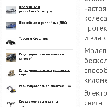
настоя
Шоссейные и
раллийные(электро)
колёса
Шоссейные и раллийные(ДВС)
протек
и влаг
Трофи и Краулеры
Модел
Радиоуправляемые машины с
бескол
камерой
способ
Радиоуправляемые грузовики и
фуры
киломе
Радиоуправляемая спецтехника
Электр
снега 
Квадрокоптеры и дроны