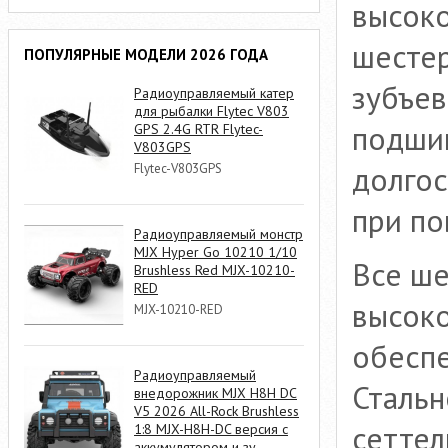
высоко
шесте
ПОПУЛЯРНЫЕ МОДЕЛИ 2026 ГОДА
зубъев
Радиоуправляемый катер
для рыбалки Flytec V803
подшип
GPS 2.4G RTR Flytec-
V803GPS
долгос
Flytec-V803GPS
при по
Радиоуправляемый монстр
MJX Hyper Go 10210 1/10
Все ше
Brushless Red MJX-10210-
RED
высок
MJX-10210-RED
обеспе
Радиоуправляемый
Стальн
внедорожник MJX H8H DC
V5 2026 All-Rock Brushless
сеттел
1:8 MJX-H8H-DC версия с
аккумулятором и зу