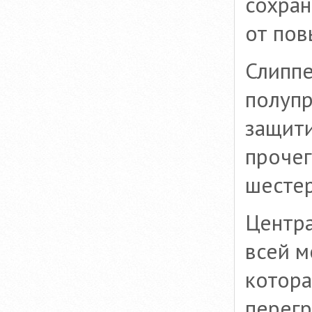
сохран
от пов
Слиппе
полуп
защити
прочег
шестер
Центра
всей м
котора
перегр