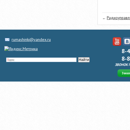
←
Радиоуправля
rumashinki@yandex.ru
8-
8-
ЗВОНОК 
Зака