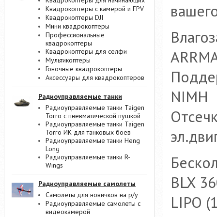
Квадрокоптеры для начинающих
вашего
Квадрокоптеры с камерой и FPV
Квадрокоптеры DJI
Мини квадрокоптеры
Влаго
Профессиональные
квадрокоптеры
Квадрокоптеры для селфи
ARRMA
Мультикоптеры
Гоночные квадрокоптеры
Поддер
Аксессуары для квадрокоптеров
NIMH
Радиоуправляемые танки
Радиоуправляемые танки Taigen
Отсечк
Torro с пневматической пушкой
Радиоуправляемые танки Taigen
эл.дви
Torro ИК для танковых боев
Радиоуправляемые танки Heng
Long
Радиоуправляемые танки R-
Бескол
Wings
BLX 36
Радиоуправляемые самолеты
Самолеты для новичков на р/у
LIPO (
Радиоуправляемые самолеты с
видеокамерой