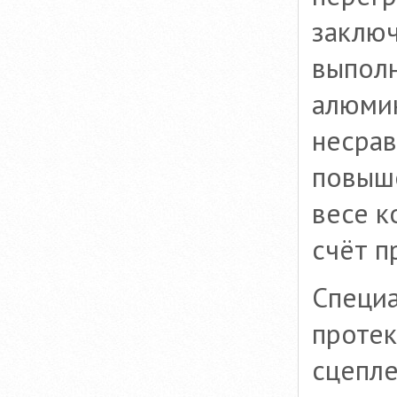
заключ
выполн
алюми
несрав
повыш
весе к
счёт п
Специа
протек
сцепле