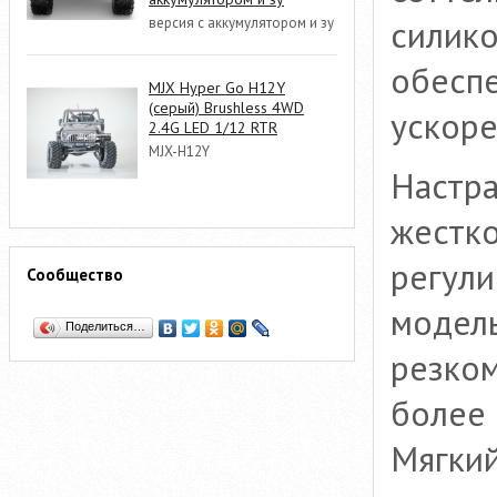
силико
версия с аккумулятором и зу
обеспе
MJX Hyper Go H12Y
(серый) Brushless 4WD
ускоре
2.4G LED 1/12 RTR
MJX-H12Y
Настра
жестко
регули
Сообщество
модель
Поделиться…
резком
более 
Мягкий