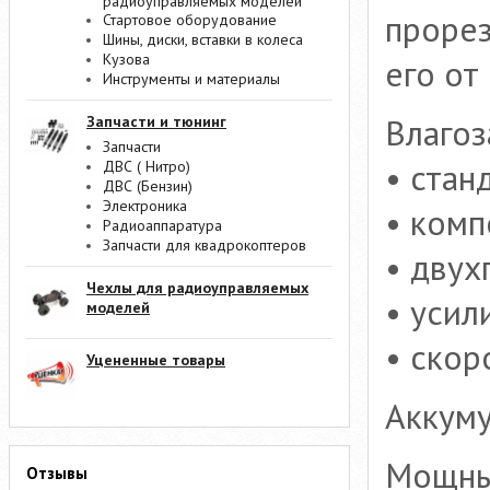
радиоуправляемых моделей
проре
Стартовое оборудование
Шины, диски, вставки в колеса
Кузова
его от
Инструменты и материалы
Влаго
Запчасти и тюнинг
Запчасти
• стан
ДВС ( Нитро)
ДВС (Бензин)
Электроника
• комп
Радиоаппаратура
Запчасти для квадрокоптеров
• двух
Чехлы для радиоуправляемых
• усил
моделей
• скор
Уцененные товары
Аккуму
Мощный
Отзывы