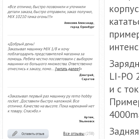
корпус
«Все отлично, быстро позвонили и уточнили
детали заказа, быстро отправили, заказ получил,
MJX 10210 тачка огонь!!!»
катать
Алексеев Александр,
город Оренбург
пример
интенс
«Добрый день!
Заказывал машинку MJX 1/8 и хочу
поблагодарить представителей магазина за
помощь. Ребята честно посоветовали с выбором
Зарядн
машинки из большого множества. Ответственно
отнеслись к заказу, помо
...
[читать далее]
»
LI-PO 
Дмитрий,
Саратов
и с то
«Заказывал первый раз машинку ру remo hobby
Пример
rocket . Доставили быстро наложкой. Все
отлично. Качество на высоте. Пока нареканий нет
4000ma
к товару. Спасибо.»
Артем,
Ульяновск
Задняя
Все отзывы
(238)
Оставить отзыв