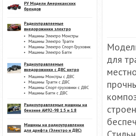
РУ Модели Американских
брендов
Радиоуправляемые
внедорожники электро
Машины Электро Монстры
Машины Электро Трагги
Модель
Машины Электро Спорт-Грузовик
Машины Электро Багги
для тр
Радиоуправляемые
местно
внедорожники с ДВС нитро
Машины Монстры с ДВС
прочн
Машины Трагги с ДВС
Машины Спорт-грузовики с ДВС
Машины Багги с ДВС
композ
Радиоуправляемые машины на
строен
бензине АИ92-98 1:5 и 1:8
беспеч
Машины на радиоуправлении
для дрифта (Электро и ДВС)
Стильн