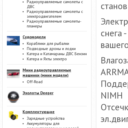
Радиоуправляемые самолеты с
станов
ДВС
Радиоуправляемые самолеты с
электродвигателем
Электр
Радиоуправляемые самолеты-
планеры
снега 
Судомодели
вашего
Кораблики для рыбалки
Подводные дроны и лодки
Катера и Катамараны ДВС Бензин
Влаго
Катера и Яхты электро
ARRMA
Мини радиоуправляемые
машинки (мини модели)
Поддер
Off-Road
NIMH
Эхолоты Deeper
Отсечк
Комплектующие
эл.дви
Зарядные устройства
Аккумуляторы для