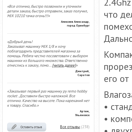
2.4Ghz
«Все отлично, быстро позвонили и уточнили
что де
детали заказа, быстро отправили, заказ получил,
MJX 10210 тачка огонь!!!»
Алексеев Александр,
помех
город Оренбург
Дально
«Добрый день!
Заказывал машинку MJX 1/8 и хочу
Компак
поблагодарить представителей магазина за
помощь. Ребята честно посоветовали с выбором
машинки из большого множества. Ответственно
проре
отнеслись к заказу, помо
...
[читать далее]
»
Дмитрий,
его от
Саратов
Влаго
«Заказывал первый раз машинку ру remo hobby
rocket . Доставили быстро наложкой. Все
отлично. Качество на высоте. Пока нареканий нет
• стан
к товару. Спасибо.»
Артем,
• комп
Ульяновск
Все отзывы
(238)
• двух
Оставить отзыв