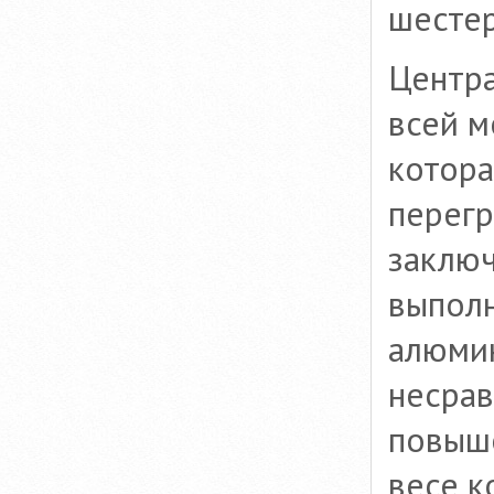
шестер
Центра
всей м
котора
перегр
заключ
выполн
алюми
несрав
повыш
весе к