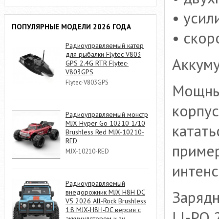
• усил
ПОПУЛЯРНЫЕ МОДЕЛИ 2026 ГОДА
• скор
Радиоуправляемый катер
для рыбалки Flytec V803
Аккуму
GPS 2.4G RTR Flytec-
V803GPS
Flytec-V803GPS
Мощный
корпус
Радиоуправляемый монстр
MJX Hyper Go 10210 1/10
катать
Brushless Red MJX-10210-
RED
пример
MJX-10210-RED
интенс
Радиоуправляемый
Зарядн
внедорожник MJX H8H DC
V5 2026 All-Rock Brushless
1:8 MJX-H8H-DC версия с
LI-PO 
аккумулятором и зу