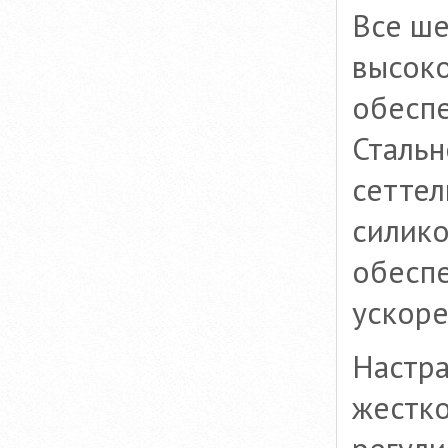
Все ше
высок
обеспе
Стальн
сеттел
силико
обеспе
ускоре
Настра
жестко