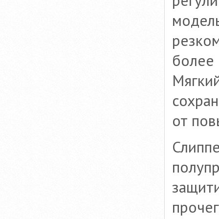
регули
модель
резком
более 
Мягкий
сохран
от пов
Слиппе
полуп
защити
прочег