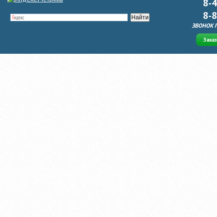
8-
8-
ЗВОНОК 
Зака