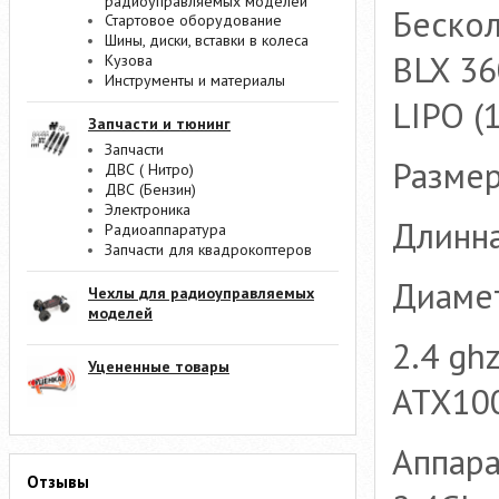
радиоуправляемых моделей
Бескол
Стартовое оборудование
Шины, диски, вставки в колеса
BLX 36
Кузова
Инструменты и материалы
LIPO (
Запчасти и тюнинг
Запчасти
Разме
ДВС ( Нитро)
ДВС (Бензин)
Электроника
Длинн
Радиоаппаратура
Запчасти для квадрокоптеров
Диамет
Чехлы для радиоуправляемых
моделей
2.4 gh
Уцененные товары
ATX10
Аппара
Отзывы