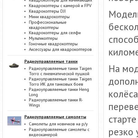
Квадрокоптеры для начинающих
Квадрокоптеры с камерой и FPV
Модел
Квадрокоптеры DJI
Мини квадрокоптеры
Профессиональные
бескол
квадрокоптеры
Квадрокоптеры для селфи
способ
Мультикоптеры
Гоночные квадрокоптеры
киломе
Аксессуары для квадрокоптеров
Радиоуправляемые танки
На мод
Радиоуправляемые танки Taigen
Torro с пневматической пушкой
дополн
Радиоуправляемые танки Taigen
Torro ИК для танковых боев
Радиоуправляемые танки Heng
колёса
Long
Радиоуправляемые танки R-
переве
Wings
старте
Радиоуправляемые самолеты
Самолеты для новичков на р/у
резко 
Радиоуправляемые самолеты с
видеокамерой