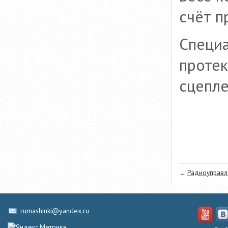
счёт п
Специа
протек
сцепле
←
Радиоуправля
rumashinki@yandex.ru