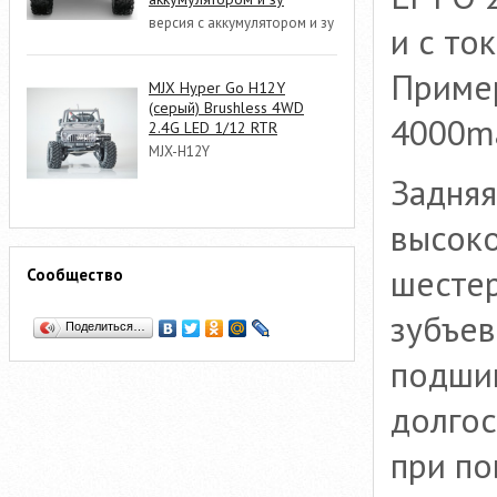
версия с аккумулятором и зу
и с то
Пример
MJX Hyper Go H12Y
(серый) Brushless 4WD
4000ma
2.4G LED 1/12 RTR
MJX-H12Y
Задняя
высоко
шесте
Сообщество
зубъев
Поделиться…
подшип
долгос
при по