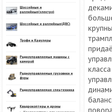
деками
Шоссейные и
раллийные(электро)
большо
Шоссейные и раллийные(ДВС)
крупны
трампл
Трофи и Краулеры
прида
управл
Радиоуправляемые машины с
камерой
класса
Радиоуправляемые грузовики и
управл
фуры
динами
Радиоуправляемая спецтехника
баланс
Квадрокоптеры и дроны
повор