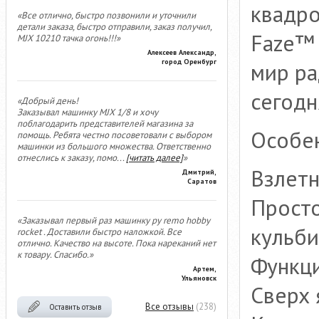
квадр
«Все отлично, быстро позвонили и уточнили
детали заказа, быстро отправили, заказ получил,
Faze™ 
MJX 10210 тачка огонь!!!»
Алексеев Александр,
город Оренбург
мир р
сегодн
«Добрый день!
Заказывал машинку MJX 1/8 и хочу
поблагодарить представителей магазина за
Особе
помощь. Ребята честно посоветовали с выбором
машинки из большого множества. Ответственно
отнеслись к заказу, помо
...
[читать далее]
»
Взлетн
Дмитрий,
Саратов
Просто
«Заказывал первый раз машинку ру remo hobby
кульби
rocket . Доставили быстро наложкой. Все
отлично. Качество на высоте. Пока нареканий нет
к товару. Спасибо.»
Функци
Артем,
Ульяновск
Сверх 
Все отзывы
(238)
Оставить отзыв