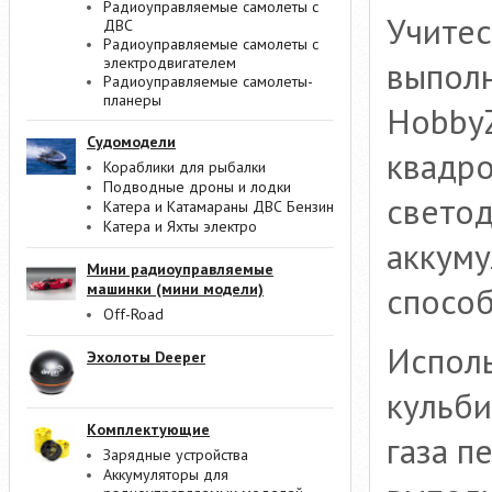
Радиоуправляемые самолеты с
Учитес
ДВС
Радиоуправляемые самолеты с
электродвигателем
выполн
Радиоуправляемые самолеты-
планеры
HobbyZ
Судомодели
квадро
Кораблики для рыбалки
Подводные дроны и лодки
свето
Катера и Катамараны ДВС Бензин
Катера и Яхты электро
аккуму
Мини радиоуправляемые
машинки (мини модели)
способ
Off-Road
Исполь
Эхолоты Deeper
кульби
Комплектующие
газа п
Зарядные устройства
Аккумуляторы для