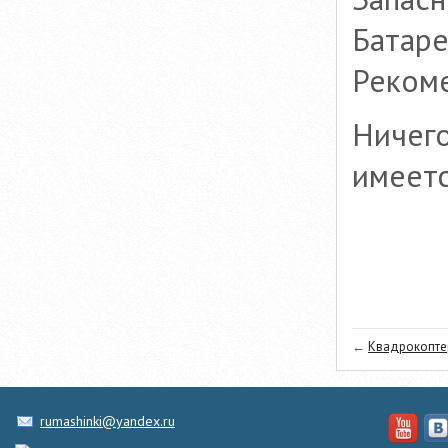
Батаре
Рекоме
Ничего
имеетс
←
Квадрокоптер
rumashinki@yandex.ru