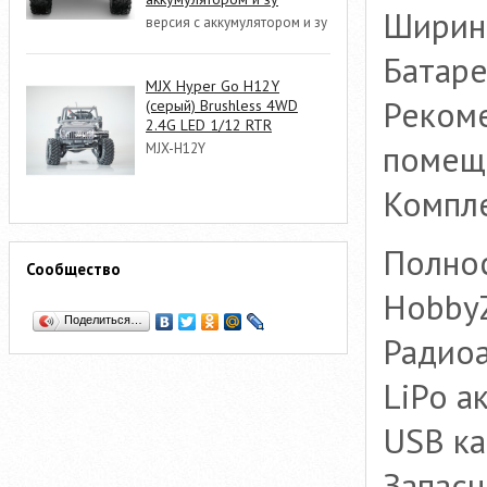
Ширина
версия с аккумулятором и зу
Батаре
MJX Hyper Go H12Y
Рекоме
(серый) Brushless 4WD
2.4G LED 1/12 RTR
помещ
MJX-H12Y
Компле
Полно
Сообщество
Hobby
Поделиться…
Радиоа
LiPo а
USB ка
Запас