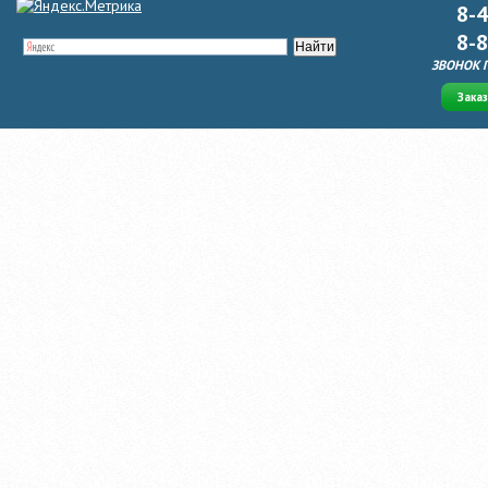
8-
8-
ЗВОНОК 
Зака