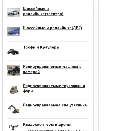
Шоссейные и
раллийные(электро)
Шоссейные и раллийные(ДВС)
Трофи и Краулеры
Радиоуправляемые машины с
камерой
Радиоуправляемые грузовики и
фуры
Радиоуправляемая спецтехника
Квадрокоптеры и дроны