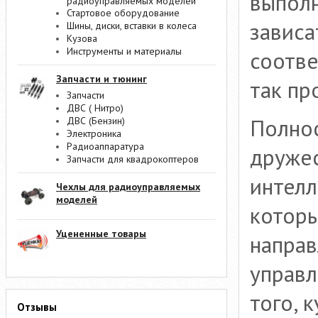
выполн
радиоуправляемых моделей
Стартовое оборудование
зависа
Шины, диски, вставки в колеса
Кузова
Инструменты и материалы
соотве
Запчасти и тюнинг
так пр
Запчасти
ДВС ( Нитро)
Полнос
ДВС (Бензин)
Электроника
Радиоаппаратура
дружес
Запчасти для квадрокоптеров
интелл
Чехлы для радиоуправляемых
моделей
которы
Уцененные товары
направ
управл
того, 
Отзывы