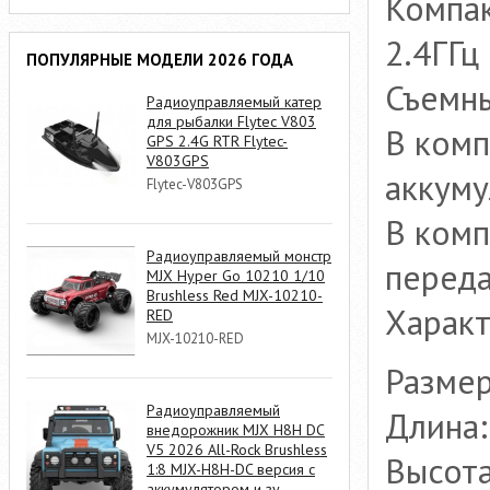
Компа
2.4ГГц
ПОПУЛЯРНЫЕ МОДЕЛИ 2026 ГОДА
Съемны
Радиоуправляемый катер
для рыбалки Flytec V803
В комп
GPS 2.4G RTR Flytec-
V803GPS
аккуму
Flytec-V803GPS
В комп
Радиоуправляемый монстр
переда
MJX Hyper Go 10210 1/10
Brushless Red MJX-10210-
Характ
RED
MJX-10210-RED
Размер
Радиоуправляемый
Длина:
внедорожник MJX H8H DC
V5 2026 All-Rock Brushless
Высота
1:8 MJX-H8H-DC версия с
аккумулятором и зу