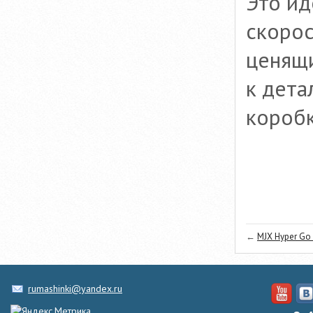
Это ид
скорос
ценящи
к дета
коробк
←
MJX Hyper Go
rumashinki@yandex.ru