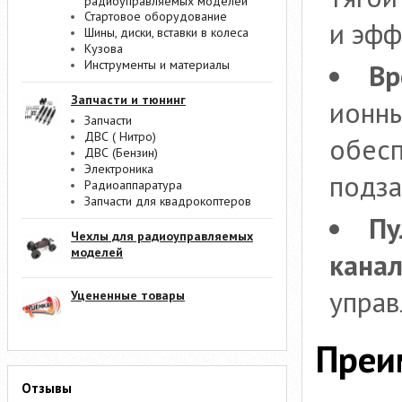
радиоуправляемых моделей
Стартовое оборудование
и эфф
Шины, диски, вставки в колеса
Кузова
Инструменты и материалы
Вр
Запчасти и тюнинг
ионны
Запчасти
ДВС ( Нитро)
обесп
ДВС (Бензин)
Электроника
подза
Радиоаппаратура
Запчасти для квадрокоптеров
Пу
Чехлы для радиоуправляемых
моделей
канал
управ
Уцененные товары
Преи
Отзывы