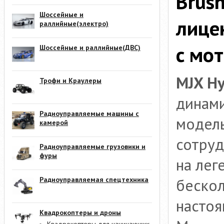
Brus
Шоссейные и
лице
раллийные(электро)
с мо
Шоссейные и раллийные(ДВС)
MJX Hy
Трофи и Краулеры
динами
Радиоуправляемые машины с
модел
камерой
сотруд
Радиоуправляемые грузовики и
фуры
на лег
Радиоуправляемая спецтехника
бескол
настоя
Квадрокоптеры и дроны