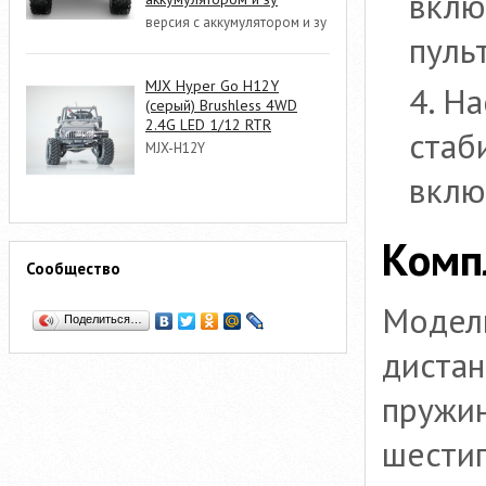
вклю
версия с аккумулятором и зу
пульт
MJX Hyper Go H12Y
На
(серый) Brushless 4WD
2.4G LED 1/12 RTR
стаб
MJX-H12Y
вклю
Комп
Сообщество
Модель
Поделиться…
дистан
пружин
шестиг