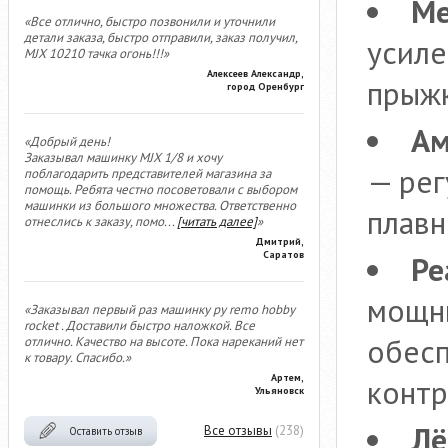
Ме
«Все отлично, быстро позвонили и уточнили
детали заказа, быстро отправили, заказ получил,
усиле
MJX 10210 тачка огонь!!!»
Алексеев Александр,
прыжк
город Оренбург
Ам
«Добрый день!
Заказывал машинку MJX 1/8 и хочу
— рег
поблагодарить представителей магазина за
помощь. Ребята честно посоветовали с выбором
машинки из большого множества. Ответственно
плавн
отнеслись к заказу, помо
...
[читать далее]
»
Дмитрий,
Саратов
Ре
мощны
«Заказывал первый раз машинку ру remo hobby
rocket . Доставили быстро наложкой. Все
обесп
отлично. Качество на высоте. Пока нареканий нет
к товару. Спасибо.»
Артем,
контр
Ульяновск
Лё
Все отзывы
(238)
Оставить отзыв