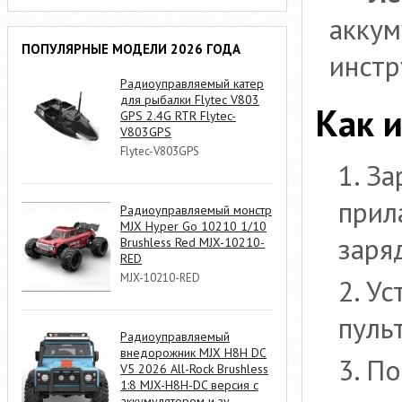
аккум
ПОПУЛЯРНЫЕ МОДЕЛИ 2026 ГОДА
инстр
Радиоуправляемый катер
для рыбалки Flytec V803
Как 
GPS 2.4G RTR Flytec-
V803GPS
Flytec-V803GPS
За
прил
Радиоуправляемый монстр
MJX Hyper Go 10210 1/10
заря
Brushless Red MJX-10210-
RED
MJX-10210-RED
Ус
пуль
Радиоуправляемый
внедорожник MJX H8H DC
По
V5 2026 All-Rock Brushless
1:8 MJX-H8H-DC версия с
аккумулятором и зу