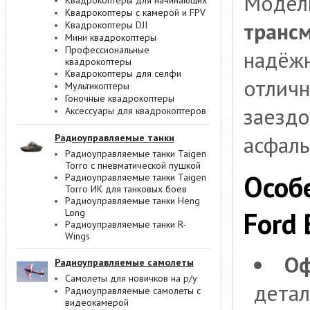
Модел
Квадрокоптеры для начинающих
Квадрокоптеры с камерой и FPV
транс
Квадрокоптеры DJI
Мини квадрокоптеры
Профессиональные
надёжн
квадрокоптеры
Квадрокоптеры для селфи
отлич
Мультикоптеры
Гоночные квадрокоптеры
заездо
Аксессуары для квадрокоптеров
асфаль
Радиоуправляемые танки
Радиоуправляемые танки Taigen
Torro с пневматической пушкой
Особ
Радиоуправляемые танки Taigen
Torro ИК для танковых боев
Радиоуправляемые танки Heng
Ford 
Long
Радиоуправляемые танки R-
Wings
Оф
Радиоуправляемые самолеты
Самолеты для новичков на р/у
детал
Радиоуправляемые самолеты с
видеокамерой