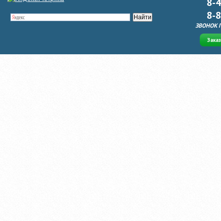
8-
8-
ЗВОНОК 
Зака