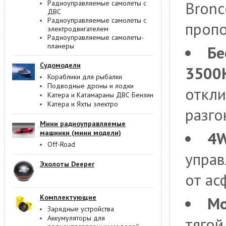
Bronc
Радиоуправляемые самолеты с
ДВС
Радиоуправляемые самолеты с
пропо
электродвигателем
Радиоуправляемые самолеты-
планеры
Бе
Судомодели
3500
Кораблики для рыбалки
Подводные дроны и лодки
откли
Катера и Катамараны ДВС Бензин
Катера и Яхты электро
разго
Мини радиоуправляемые
4W
машинки (мини модели)
Off-Road
управ
Эхолоты Deeper
от ас
Комплектующие
Мо
Зарядные устройства
Аккумуляторы для
тягой