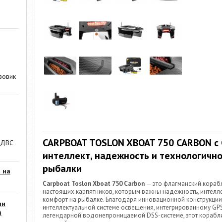
зовик
CARPBOAT TOSLON XBOAT 750 CARBON с
 ДВС
интеллект, надежность и технологичн
рыбалки
 на
Carpboat Toslon Xboat 750 Carbon
— это флагманский кораб
настоящих карпятников, которым важны надежность, интелл
комфорт на рыбалке. Благодаря инновационной конструкции
ии
интеллектуальной системе освещения, интегрированному GPS 
)
легендарной водонепроницаемой DSS-системе, этот корабл