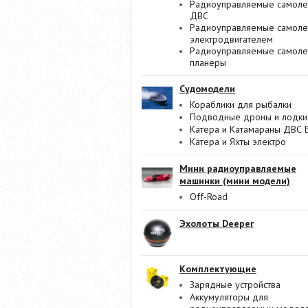
Радиоуправляемые самоле
ДВС
Радиоуправляемые самоле
электродвигателем
Радиоуправляемые самоле
планеры
Судомодели
Кораблики для рыбалки
Подводные дроны и лодки
Катера и Катамараны ДВС 
Катера и Яхты электро
Мини радиоуправляемые
машинки (мини модели)
Off-Road
Эхолоты Deeper
Комплектующие
Зарядные устройства
Аккумуляторы для