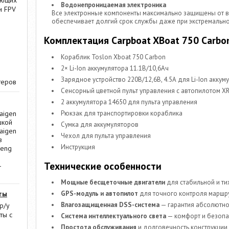
ающих
Водонепроницаемая электроника
и FPV
Все электронные компоненты максимально защищены от вл
обеспечивает долгий срок службы даже при экстремально
Комплектация Carpboat XBoat 750 Carbo
Кораблик Toslon Xboat 750 Carbon
2× Li-Ion аккумулятора 11.1В/10,6Ач
Зарядное устройство 220В/12,6В, 4.5А для Li-Ion аккум
теров
Сенсорный цветной пульт управления с автопилотом XR3
2 аккумулятора 14650 для пульта управления
Рюкзак для транспортировки кораблика
aigen
шкой
Сумка для аккумуляторов
aigen
Чехол для пульта управления
в
Инструкция
Heng
Технические особенности
-
Мощные бесщеточные двигатели
для стабильной и т
ты
GPS-модуль и автопилот
для точного контроля маршру
Влагозащищенная DSS-система
— гарантия абсолютно
р/у
ты с
Система интеллектуального света
— комфорт и безопа
Простота обслуживания
и долговечность конструкции