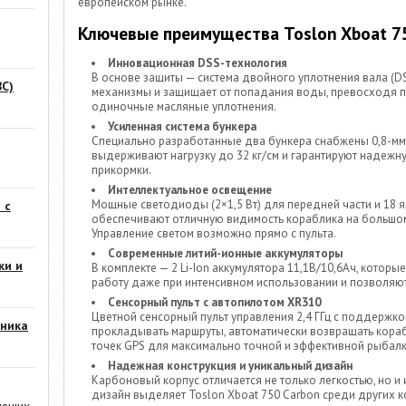
европейском рынке.
Ключевые преимущества Toslon Xboat 7
Инновационная DSS-технология
В основе защиты — система двойного уплотнения вала (DS
С)
механизмы и защищает от попадания воды, превосходя 
одиночные масляные уплотнения.
Усиленная система бункера
Специально разработанные два бункера снабжены 0,8-мм
выдерживают нагрузку до 32 кг/см и гарантируют надеж
прикормки.
Интеллектуальное освещение
Мощные светодиоды (2×1,5 Вт) для передней части и 18
 с
обеспечивают отличную видимость кораблика на большом 
Управление светом возможно прямо с пульта.
Современные литий-ионные аккумуляторы
ки и
В комплекте — 2 Li-Ion аккумулятора 11,1В/10,6Ач, кото
работу даже при интенсивном использовании и позволяют
Сенсорный пульт с автопилотом XR310
Цветной сенсорный пульт управления 2,4 ГГц с поддержк
ника
прокладывать маршруты, автоматически возвращать кораб
точек GPS для максимально точной и эффективной рыбалк
Надежная конструкция и уникальный дизайн
Карбоновый корпус отличается не только легкостью, но и
дизайн выделяет Toslon Xboat 750 Carbon среди других 