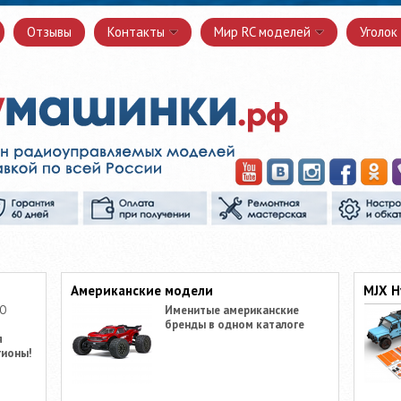
Отзывы
Контакты
Мир RC моделей
Уголок
Американские модели
MJX H
ПО
Именитые американские
бренды в одном каталоге
я
гионы!