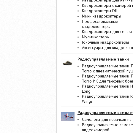
Квадрокоптеры для начин
Квадрокоптеры с камерой 
Квадрокоптеры DJI
Мини квадрокоптеры
Профессиональные
квадрокоптеры
Квадрокоптеры для селфи
Мультикоптеры
Гоночные квадрокоптеры
Аксессуары для квадрокоп
Радиоуправляемые танки
Радиоуправляемые танки T
Torro с пневматической пу
Радиоуправляемые танки T
Torro ИК для танковых бое
Радиоуправляемые танки 
Long
Радиоуправляемые танки R
Wings
Радиоуправляемые самоле
Самолеты для новичков на 
Радиоуправляемые самоле
видеокамерой