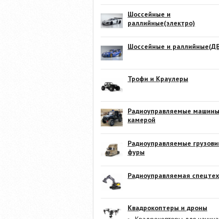
Шоссейные и
раллийные(электро)
Шоссейные и раллийные(ДВ
Трофи и Краулеры
Радиоуправляемые машины
камерой
Радиоуправляемые грузови
фуры
Радиоуправляемая спецтех
Квадрокоптеры и дроны