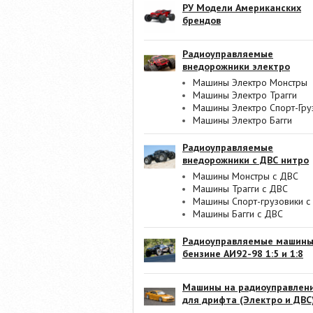
РУ Модели Американских
брендов
Радиоуправляемые
внедорожники электро
Машины Электро Монстры
Машины Электро Трагги
Машины Электро Спорт-Гру
Машины Электро Багги
Радиоуправляемые
внедорожники с ДВС нитро
Машины Монстры с ДВС
Машины Трагги с ДВС
Машины Спорт-грузовики с
Машины Багги с ДВС
Радиоуправляемые машины
бензине АИ92-98 1:5 и 1:8
Машины на радиоуправлен
для дрифта (Электро и ДВС