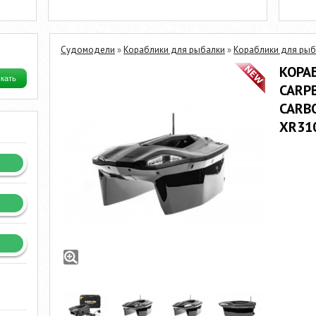
Судомодели
»
Кораблики для рыбалки
»
Кораблики для ры
КОРА
CARP
CARB
XR31