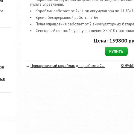
ей
пульта управления.
са
Кораблик работает от 2х Li-on аккумулятора по 11.1В/
Время беспрерывной работы - 5-6ч
Пульт управления работает от 2 аккумуляторных батар
Сенсорный цветной пульт управления XR-310 с автопилот
Цена:
159800
ру
КУПИТЬ
←
Прикормочный кораблик для рыбалки C...
КОРАБЛ
ров
мых