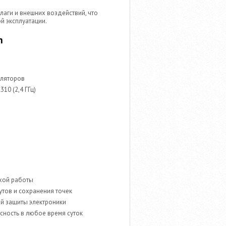
аги и внешних воздействий, что
й эксплуатации.
n
уляторов
10 (2,4 ГГц)
ихой работы
тов и сохранения точек
й защиты электроники
сность в любое время суток