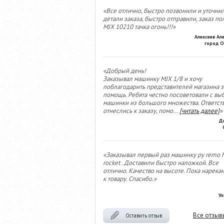
«Все отлично, быстро позвонили и уточни
детали заказа, быстро отправили, заказ по
MJX 10210 тачка огонь!!!»
Алексеев Ал
город О
«Добрый день!
Заказывал машинку MJX 1/8 и хочу
поблагодарить представителей магазина з
помощь. Ребята честно посоветовали с вы
машинки из большого множества. Ответст
отнеслись к заказу, помо
...
[читать далее]
»
Д
«Заказывал первый раз машинку ру remo 
rocket . Доставили быстро наложкой. Все
отлично. Качество на высоте. Пока нарека
к товару. Спасибо.»
Ул
Все отзыв
Оставить отзыв