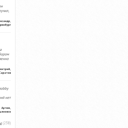
ли
лучил,
ександр,
ренбург
а
бором
венно
митрий,
Саратов
hobby
ний нет
Артем,
ьяновск
ы
(238)