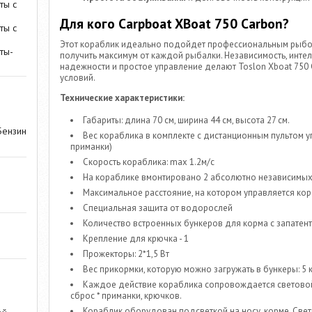
ты с
Для кого Carpboat XBoat 750 Carbon?
ты с
Этот кораблик идеально подойдет профессиональным рыбол
ты-
получить максимум от каждой рыбалки. Независимость, интел
надежности и простое управление делают Toslon Xboat 75
условий.
Технические характеристики:
Габариты: длина 70 см, ширина 44 см, высота 27 см.
Бензин
Вес кораблика в комплекте с дистанционным пультом упр
приманки)
Скорость кораблика: max 1.2м/с
На кораблике вмонтировано 2 абсолютно независимых
Максимальное расстояние, на котором управляется кор
Специальная защита от водорослей
Количество встроенных бункеров для корма с запатент
Крепление для крючка - 1
Прожекторы: 2*1,5 Вт
Вес прикормки, которую можно загружать в бункеры: 5 к
Каждое действие кораблика сопровождается светово
сброс * приманки, крючков.
Кораблик оборудован подсветкой на носу, корме. Све