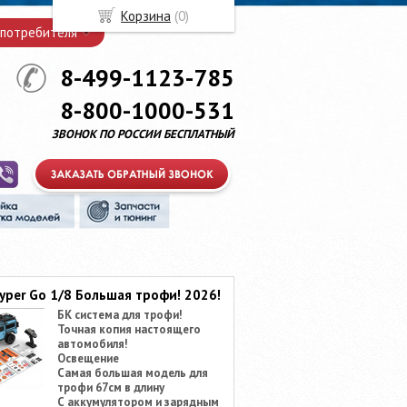
Корзина
(
0
)
 потребителя
8-499-1123-785
8-800-1000-531
ЗВОНОК ПО РОССИИ БЕСПЛАТНЫЙ
yper Go 1/8 Большая трофи! 2026!
БК система для трофи!
Точная копия настоящего
автомобиля!
Освещение
Самая большая модель для
трофи 67см в длину
С аккумулятором и зарядным