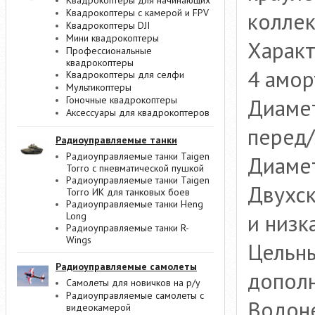
Квадрокоптеры для начинающих
Квадрокоптеры с камерой и FPV
коллек
Квадрокоптеры DJI
Мини квадрокоптеры
Характ
Профессиональные
квадрокоптеры
4 амор
Квадрокоптеры для селфи
Мультикоптеры
Диамет
Гоночные квадрокоптеры
Аксессуары для квадрокоптеров
перед/
Радиоуправляемые танки
Радиоуправляемые танки Taigen
Диамет
Torro с пневматической пушкой
Радиоуправляемые танки Taigen
Двухск
Torro ИК для танковых боев
Радиоуправляемые танки Heng
и низк
Long
Радиоуправляемые танки R-
Wings
Цельны
Радиоуправляемые самолеты
дополн
Самолеты для новичков на р/у
Радиоуправляемые самолеты с
Водон
видеокамерой