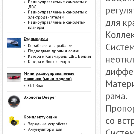
Радиоуправляемые самолеты с
регуля
ДВС
Радиоуправляемые самолеты с
электродвигателем
для кр
Радиоуправляемые самолеты-
планеры
Коллек
Судомодели
Систем
Кораблики для рыбалки
Подводные дроны и лодки
неотк
Катера и Катамараны ДВС Бензин
Катера и Яхты электро
диффе
Мини радиоуправляемые
машинки (мини модели)
Матери
Off-Road
рама.
Эхолоты Deeper
Пропо
со вст
Комплектующие
Зарядные устройства
Систем
Аккумуляторы для