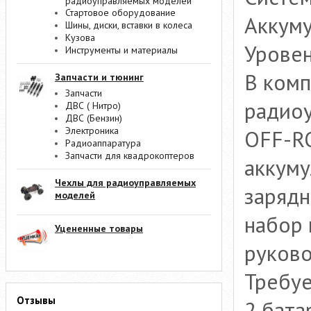
радиоуправляемых моделей
Стартовое оборудование
Аккуму
Шины, диски, вставки в колеса
Кузова
Уровень
Инструменты и материалы
В комп
Запчасти и тюнинг
Запчасти
радио
ДВС ( Нитро)
ДВС (Бензин)
Электроника
OFF-R
Радиоаппаратура
Запчасти для квадрокоптеров
аккуму
Чехлы для радиоуправляемых
зарядн
моделей
набор 
Уцененные товары
руково
Требуе
Отзывы
2 бата