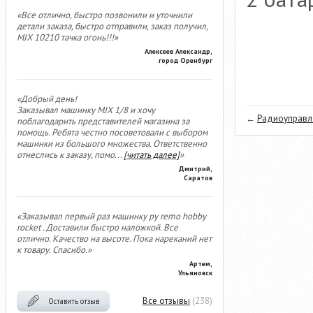
«Все отлично, быстро позвонили и уточнили
детали заказа, быстро отправили, заказ получил,
MJX 10210 тачка огонь!!!»
Алексеев Александр,
город Оренбург
«Добрый день!
Заказывал машинку MJX 1/8 и хочу
←
Радиоуправля
поблагодарить представителей магазина за
помощь. Ребята честно посоветовали с выбором
машинки из большого множества. Ответственно
отнеслись к заказу, помо
...
[читать далее]
»
Дмитрий,
Саратов
«Заказывал первый раз машинку ру remo hobby
rocket . Доставили быстро наложкой. Все
отлично. Качество на высоте. Пока нареканий нет
к товару. Спасибо.»
Артем,
Ульяновск
Все отзывы
(238)
Оставить отзыв