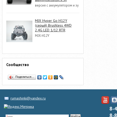
версия с аккумулятором и зу
MJX Hyper Go H12Y
(серый) Brushless 4WD
2.4G LED 1/12 RTR
MJX-H12Y
Сообщество
Поделиться…
rumashinki@yandex.ru
8-
8-