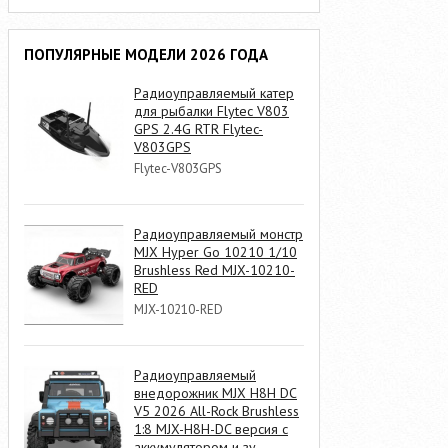
ПОПУЛЯРНЫЕ МОДЕЛИ 2026 ГОДА
Радиоуправляемый катер
для рыбалки Flytec V803
GPS 2.4G RTR Flytec-
V803GPS
Flytec-V803GPS
Радиоуправляемый монстр
MJX Hyper Go 10210 1/10
Brushless Red MJX-10210-
RED
MJX-10210-RED
Радиоуправляемый
внедорожник MJX H8H DC
V5 2026 All-Rock Brushless
1:8 MJX-H8H-DC версия с
аккумулятором и зу