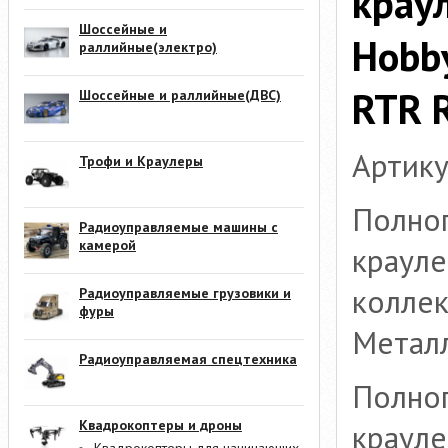
крау
Шоссейные и
Hobb
раллийные(электро)
RTR 
Шоссейные и раллийные(ДВС)
Артику
Трофи и Краулеры
Полно
Радиоуправляемые машины с
камерой
краул
коллек
Радиоуправляемые грузовики и
фуры
Металл
Радиоуправляемая спецтехника
Полно
Квадрокоптеры и дроны
краул