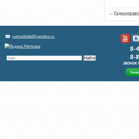
←
Радиоуправля
rumashinki@yandex.ru
8-
8-
ЗВОНОК 
Зака