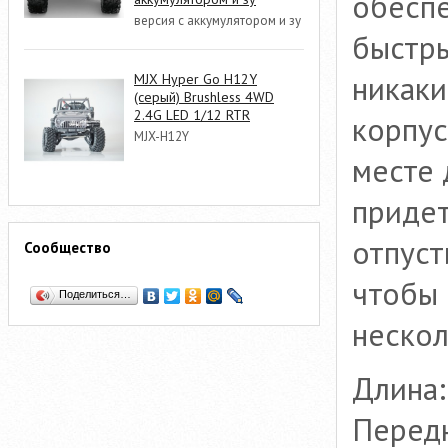
обеспе
версия с аккумулятором и зу
быстры
никаки
MJX Hyper Go H12Y
(серый) Brushless 4WD
2.4G LED 1/12 RTR
корпус
MJX-H12Y
месте 
придет
отпуст
Сообщество
чтобы 
Поделиться…
нескол
Длина:
Передн