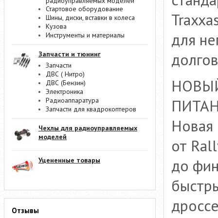
радиоуправляемых моделей
Стартовое оборудование
Traxxa
Шины, диски, вставки в колеса
Кузова
для не
Инструменты и материалы
долгов
Запчасти и тюнинг
Запчасти
ДВС ( Нитро)
НОВЫ
ДВС (Бензин)
Электроника
ПИТА
Радиоаппаратура
Запчасти для квадрокоптеров
Новая 
Чехлы для радиоуправляемых
моделей
от Ral
до фин
Уцененные товары
быстр
дроссе
Отзывы