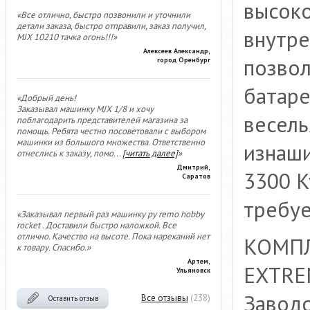
высок
«Все отлично, быстро позвонили и уточнили
детали заказа, быстро отправили, заказ получил,
внутре
MJX 10210 тачка огонь!!!»
Алексеев Александр,
позвол
город Оренбург
батаре
«Добрый день!
Заказывал машинку MJX 1/8 и хочу
весель
поблагодарить представителей магазина за
помощь. Ребята честно посоветовали с выбором
машинки из большого множества. Ответственно
изнаши
отнеслись к заказу, помо
...
[читать далее]
»
Дмитрий,
3300 K
Саратов
требуе
«Заказывал первый раз машинку ру remo hobby
rocket . Доставили быстро наложкой. Все
отлично. Качество на высоте. Пока нареканий нет
КОМП
к товару. Спасибо.»
Артем,
EXTRE
Ульяновск
Заводс
Все отзывы
(238)
Оставить отзыв