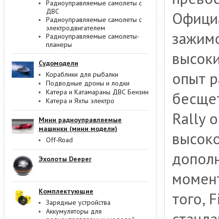
Радиоуправляемые самолеты с
ДВС
Официа
Радиоуправляемые самолеты с
электродвигателем
зажимо
Радиоуправляемые самолеты-
планеры
высок
Судомодели
опыт р
Кораблики для рыбалки
Подводные дроны и лодки
Катера и Катамараны ДВС Бензин
бесщет
Катера и Яхты электро
Rally 
Мини радиоуправляемые
машинки (мини модели)
высок
Off-Road
допол
Эхолоты Deeper
момент
Комплектующие
того, 
Зарядные устройства
Аккумуляторы для
станда