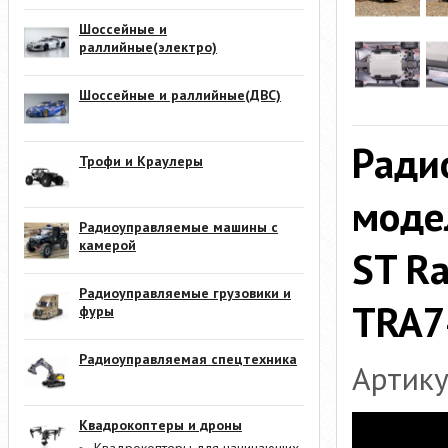
Шоссейные и
раллийные(электро)
Шоссейные и раллийные(ДВС)
Ради
Трофи и Краулеры
модел
Радиоуправляемые машины с
камерой
ST Ra
Радиоуправляемые грузовики и
TRA7
фуры
Радиоуправляемая спецтехника
Артику
Квадрокоптеры и дроны