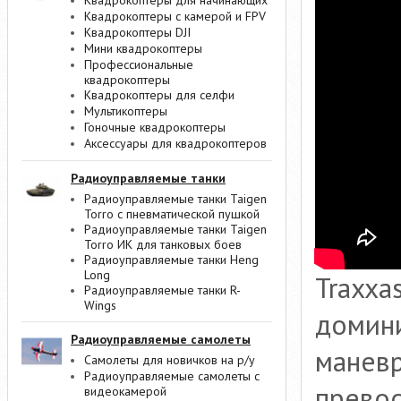
Квадрокоптеры для начинающих
Квадрокоптеры с камерой и FPV
Квадрокоптеры DJI
Мини квадрокоптеры
Профессиональные
квадрокоптеры
Квадрокоптеры для селфи
Мультикоптеры
Гоночные квадрокоптеры
Аксессуары для квадрокоптеров
Радиоуправляемые танки
Радиоуправляемые танки Taigen
Torro с пневматической пушкой
Радиоуправляемые танки Taigen
Torro ИК для танковых боев
Радиоуправляемые танки Heng
Long
Traxxas
Радиоуправляемые танки R-
Wings
домини
Радиоуправляемые самолеты
манев
Самолеты для новичков на р/у
Радиоуправляемые самолеты с
прево
видеокамерой