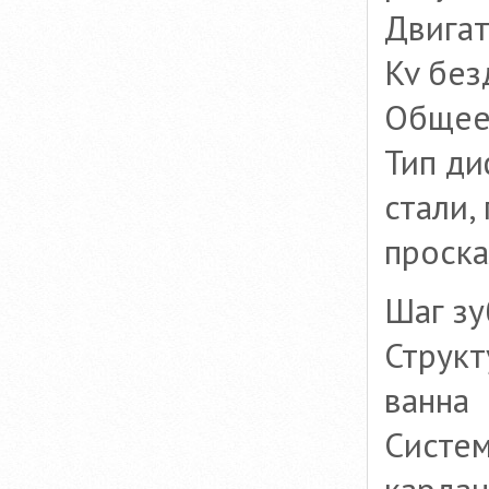
Двигат
Kv бе
Общее 
Тип ди
стали,
проск
Шаг зу
Структ
ванна
Систем