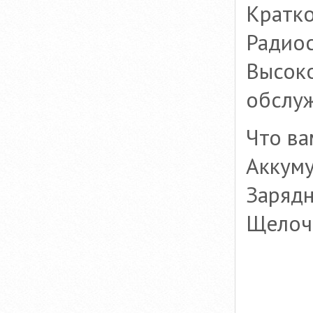
Кратко
Радиос
Высок
обслу
Что ва
Аккуму
Зарядн
Щелоч