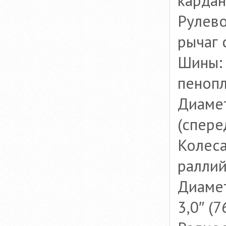
карда
Рулево
рычаг 
Шины: 
пенопл
Диамет
(спере
Колеса
ралли
Диамет
3,0″ (