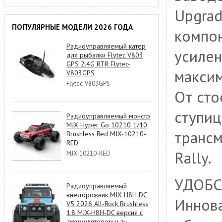
Upgrad
ПОПУЛЯРНЫЕ МОДЕЛИ 2026 ГОДА
компон
Радиоуправляемый катер
усиле
для рыбалки Flytec V803
GPS 2.4G RTR Flytec-
максим
V803GPS
Flytec-V803GPS
От сто
ступиц
Радиоуправляемый монстр
MJX Hyper Go 10210 1/10
трансм
Brushless Red MJX-10210-
RED
Rally.
MJX-10210-RED
УДОБС
Радиоуправляемый
внедорожник MJX H8H DC
Иннова
V5 2026 All-Rock Brushless
1:8 MJX-H8H-DC версия с
аккумулятором и зу