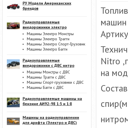
РУ Модели Американских
Топли
брендов
машин 
Радиоуправляемые
внедорожники электро
Артику
Машины Электро Монстры
Машины Электро Трагги
Машины Электро Спорт-Грузовик
Технич
Машины Электро Багги
Nitro 
Радиоуправляемые
внедорожники с ДВС нитро
на мод
Машины Монстры с ДВС
Машины Трагги с ДВС
Машины Спорт-грузовики с ДВС
Состав
Машины Багги с ДВС
Радиоуправляемые машины на
спир(м
бензине АИ92-98 1:5 и 1:8
нитром
Машины на радиоуправлении
для дрифта (Электро и ДВС)