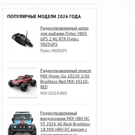
ПОПУЛЯРНЫЕ МОДЕЛИ 2026 ГОДА
Радиоуправляемый катер
для рыбалки Flytec V803
GPS 2.4G RTR Flytec-
V803GPS
Flytec-V803GPS
Радиоуправляемый монстр
MJX Hyper Go 10210 1/10
Brushless Red MJX-10210-
RED
MJX-10210-RED
Радиоуправляемый
внедорожник MJX H8H DC
V5 2026 All-Rock Brushless
1:8 MJX-H8H-DC версия с
аккумулятором и зу