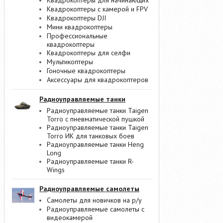
Квадрокоптеры для начинающих
Квадрокоптеры с камерой и FPV
Квадрокоптеры DJI
Мини квадрокоптеры
Профессиональные
квадрокоптеры
Квадрокоптеры для селфи
Мультикоптеры
Гоночные квадрокоптеры
Аксессуары для квадрокоптеров
Радиоуправляемые танки
Радиоуправляемые танки Taigen
Torro с пневматической пушкой
Радиоуправляемые танки Taigen
Torro ИК для танковых боев
Радиоуправляемые танки Heng
Long
Радиоуправляемые танки R-
Wings
Радиоуправляемые самолеты
Самолеты для новичков на р/у
Радиоуправляемые самолеты с
видеокамерой