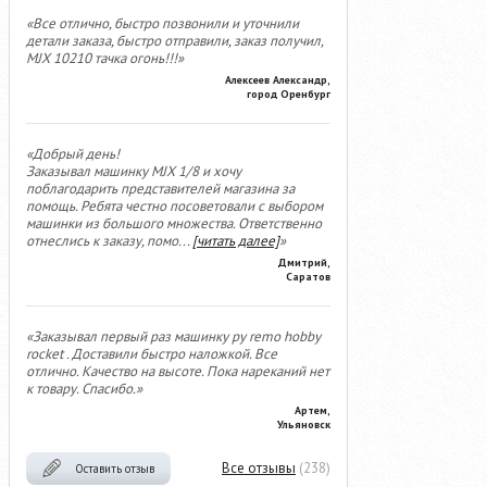
«Все отлично, быстро позвонили и уточнили
детали заказа, быстро отправили, заказ получил,
MJX 10210 тачка огонь!!!»
Алексеев Александр,
город Оренбург
«Добрый день!
Заказывал машинку MJX 1/8 и хочу
поблагодарить представителей магазина за
помощь. Ребята честно посоветовали с выбором
машинки из большого множества. Ответственно
отнеслись к заказу, помо
...
[читать далее]
»
Дмитрий,
Саратов
«Заказывал первый раз машинку ру remo hobby
rocket . Доставили быстро наложкой. Все
отлично. Качество на высоте. Пока нареканий нет
к товару. Спасибо.»
Артем,
Ульяновск
Все отзывы
(238)
Оставить отзыв