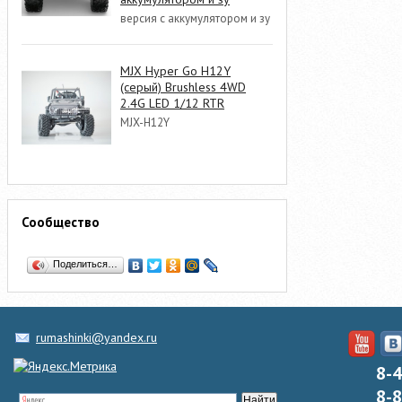
версия с аккумулятором и зу
MJX Hyper Go H12Y
(серый) Brushless 4WD
2.4G LED 1/12 RTR
MJX-H12Y
Сообщество
Поделиться…
rumashinki@yandex.ru
8-
8-