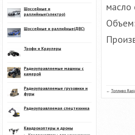
масло 
Шоссейные и
раллийные(электро)
Объем:
Шоссейные и раллийные(ДВС)
Произв
Трофи и Краулеры
Радиоуправляемые машины с
камерой
Радиоуправляемые грузовики и
←
Топливо Rapic
фуры
Радиоуправляемая спецтехника
Квадрокоптеры и дроны