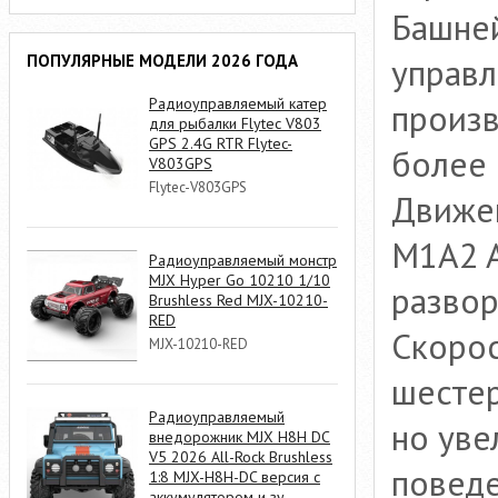
Башне
управл
ПОПУЛЯРНЫЕ МОДЕЛИ 2026 ГОДА
Радиоуправляемый катер
произ
для рыбалки Flytec V803
GPS 2.4G RTR Flytec-
более 
V803GPS
Flytec-V803GPS
Движен
M1A2 
Радиоуправляемый монстр
MJX Hyper Go 10210 1/10
развор
Brushless Red MJX-10210-
RED
Скорос
MJX-10210-RED
шестер
Радиоуправляемый
но уве
внедорожник MJX H8H DC
V5 2026 All-Rock Brushless
поведе
1:8 MJX-H8H-DC версия с
аккумулятором и зу