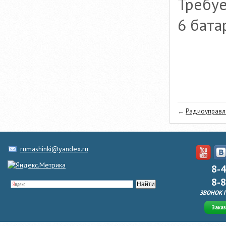
Требуе
6 бата
←
Радиоуправля
rumashinki@yandex.ru
8-
8-
ЗВОНОК 
Зака