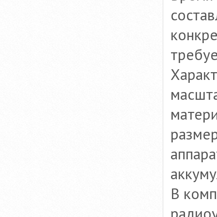
состав
конкре
требуе
Характ
масшта
матери
размер
аппара
аккуму
В комп
радио