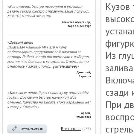
Кузов 
«Все отлично, быстро позвонили и уточнили
детали заказа, быстро отправили, заказ получил,
высоко
MJX 10210 тачка огонь!!!»
Алексеев Александр,
город Оренбург
устана
фигурк
«Добрый день!
Заказывал машинку MJX 1/8 и хочу
Из глу
поблагодарить представителей магазина за
помощь. Ребята честно посоветовали с выбором
машинки из большого множества. Ответственно
залива
отнеслись к заказу, помо
...
[читать далее]
»
Дмитрий,
Включа
Саратов
сзади 
«Заказывал первый раз машинку ру remo hobby
rocket . Доставили быстро наложкой. Все
При дв
отлично. Качество на высоте. Пока нареканий нет
к товару. Спасибо.»
воспро
Артем,
Ульяновск
стрель
Все отзывы
(238)
Оставить отзыв