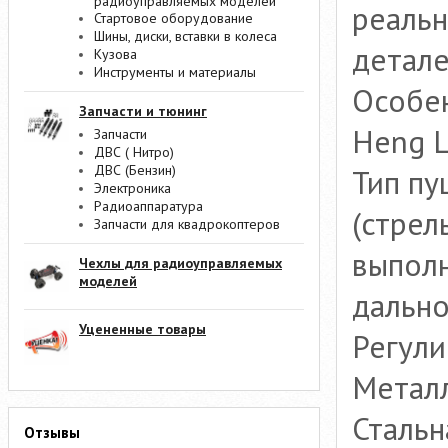
радиоуправляемых моделей
реальн
Стартовое оборудование
Шины, диски, вставки в колеса
детале
Кузова
Инструменты и материалы
Особе
Запчасти и тюнинг
Heng L
Запчасти
ДВС ( Нитро)
ДВС (Бензин)
Тип пу
Электроника
Радиоаппаратура
(стрел
Запчасти для квадрокоптеров
выполн
Чехлы для радиоуправляемых
моделей
дально
Уцененные товары
Регули
Металл
Стальн
Отзывы