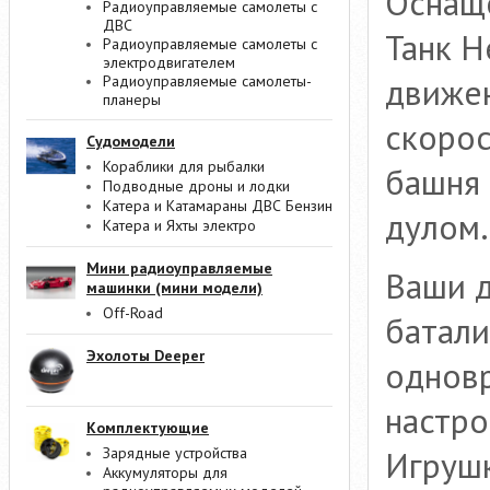
Оснаще
Радиоуправляемые самолеты с
ДВС
Танк H
Радиоуправляемые самолеты с
электродвигателем
движен
Радиоуправляемые самолеты-
планеры
скорос
Судомодели
Кораблики для рыбалки
башня
Подводные дроны и лодки
Катера и Катамараны ДВС Бензин
дулом.
Катера и Яхты электро
Мини радиоуправляемые
Ваши д
машинки (мини модели)
Off-Road
батали
Эхолоты Deeper
одновр
настро
Комплектующие
Игрушк
Зарядные устройства
Аккумуляторы для