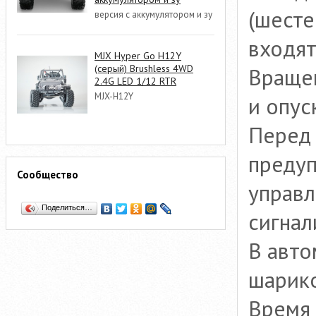
(шесте
версия с аккумулятором и зу
входят
MJX Hyper Go H12Y
(серый) Brushless 4WD
Вращен
2.4G LED 1/12 RTR
MJX-H12Y
и опус
Перед 
предуп
Сообщество
управл
Поделиться…
сигнал
В авто
шарик
Время 