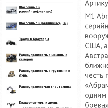
Артику
Шоссейные и
раллийные(электро)
M1 Abr
серийн
Шоссейные и раллийные(ДВС)
вооруж
Трофи и Краулеры
США, а
Австра
Радиоуправляемые машины с
камерой
ближне
Радиоуправляемые грузовики и
честь 
фуры
«Абрам
Радиоуправляемая спецтехника
одним 
боевая
Квадрокоптеры и дроны