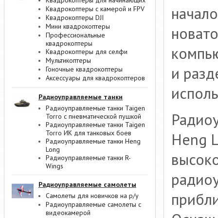
Квадрокоптеры для начинающих
начало
Квадрокоптеры с камерой и FPV
Квадрокоптеры DJI
Мини квадрокоптеры
новато
Профессиональные
квадрокоптеры
компью
Квадрокоптеры для селфи
Мультикоптеры
и разд
Гоночные квадрокоптеры
Аксессуары для квадрокоптеров
испол
Радиоуправляемые танки
Радиоуправляемые танки Taigen
Радиоу
Torro с пневматической пушкой
Радиоуправляемые танки Taigen
Torro ИК для танковых боев
Heng L
Радиоуправляемые танки Heng
Long
высок
Радиоуправляемые танки R-
Wings
радиоу
Радиоуправляемые самолеты
прибли
Самолеты для новичков на р/у
Радиоуправляемые самолеты с
видеокамерой