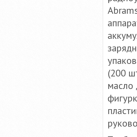
Abram
аппара
аккуму
заряд
упако
(200 ш
масло
фигурк
пласти
руково