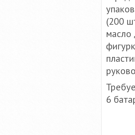
упако
(200 ш
масло
фигурк
пласти
руково
Требуе
6 бата