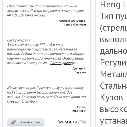
Heng L
«Все отлично, быстро позвонили и уточнили
детали заказа, быстро отправили, заказ получил,
Тип пу
MJX 10210 тачка огонь!!!»
Алексеев Александр,
(стрел
город Оренбург
выполн
«Добрый день!
Заказывал машинку MJX 1/8 и хочу
дально
поблагодарить представителей магазина за
помощь. Ребята честно посоветовали с выбором
машинки из большого множества. Ответственно
Регули
отнеслись к заказу, помо
...
[читать далее]
»
Дмитрий,
Металл
Саратов
Стальн
«Заказывал первый раз машинку ру remo hobby
rocket . Доставили быстро наложкой. Все
Кузов 
отлично. Качество на высоте. Пока нареканий нет
к товару. Спасибо.»
высоко
Артем,
Ульяновск
устана
Все отзывы
(238)
Оставить отзыв