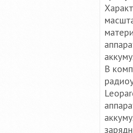
Характ
масшта
матери
аппара
аккуму
В комп
радиоу
Leopar
аппара
аккуму
заряд