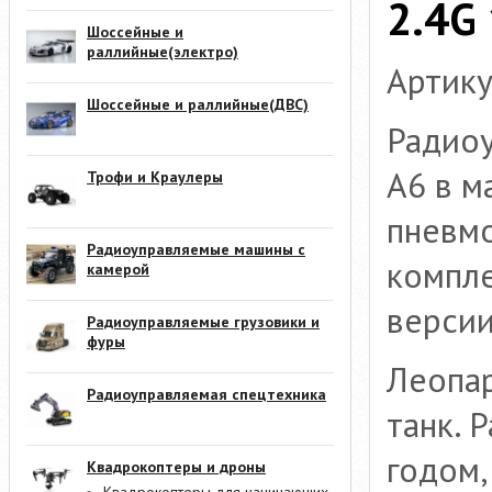
2.4G
Шоссейные и
раллийные(электро)
Артику
Шоссейные и раллийные(ДВС)
Радиоу
A6 в м
Трофи и Краулеры
пневмо
Радиоуправляемые машины с
компле
камерой
версии
Радиоуправляемые грузовики и
фуры
Леопар
Радиоуправляемая спецтехника
танк. 
годом,
Квадрокоптеры и дроны