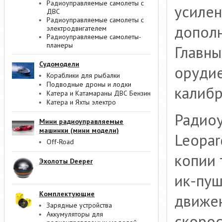
Радиоуправляемые самолеты с
усилен
ДВС
Радиоуправляемые самолеты с
допол
электродвигателем
Радиоуправляемые самолеты-
планеры
Главны
Судомодели
орудие
Кораблики для рыбалки
Подводные дроны и лодки
калибр
Катера и Катамараны ДВС Бензин
Катера и Яхты электро
Радиоу
Мини радиоуправляемые
машинки (мини модели)
Leopar
Off-Road
копии 
Эхолоты Deeper
ик-пуш
Комплектующие
движен
Зарядные устройства
Аккумуляторы для
скорос