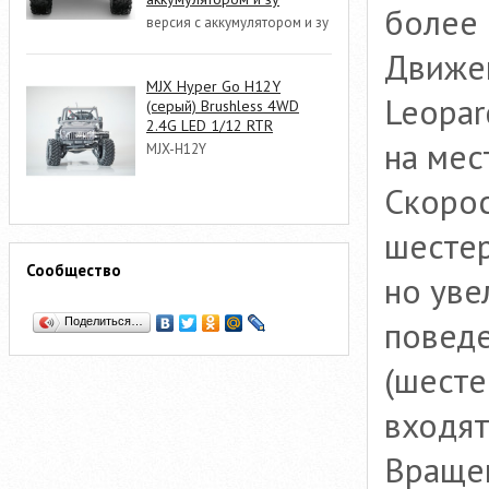
более 
версия с аккумулятором и зу
Движен
MJX Hyper Go H12Y
Leopar
(серый) Brushless 4WD
2.4G LED 1/12 RTR
на мес
MJX-H12Y
Скорос
шестер
Сообщество
но уве
поведе
Поделиться…
(шесте
входят
Вращен