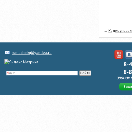
←
Радиоуправля
rumashinki@yandex.ru
8-
8-
ЗВОНОК 
Зака