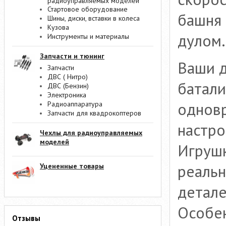
радиоуправляемых моделей
Стартовое оборудование
башня
Шины, диски, вставки в колеса
Кузова
дулом.
Инструменты и материалы
Запчасти и тюнинг
Ваши д
Запчасти
ДВС ( Нитро)
батали
ДВС (Бензин)
Электроника
одновр
Радиоаппаратура
Запчасти для квадрокоптеров
настро
Чехлы для радиоуправляемых
моделей
Игрушк
реальн
Уцененные товары
детале
Особе
Отзывы