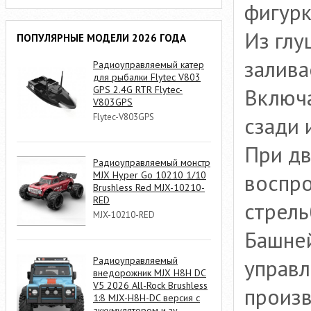
фигурк
Из глу
ПОПУЛЯРНЫЕ МОДЕЛИ 2026 ГОДА
залива
Радиоуправляемый катер
для рыбалки Flytec V803
Включа
GPS 2.4G RTR Flytec-
V803GPS
Flytec-V803GPS
сзади 
При дв
Радиоуправляемый монстр
воспро
MJX Hyper Go 10210 1/10
Brushless Red MJX-10210-
RED
стрель
MJX-10210-RED
Башне
управл
Радиоуправляемый
внедорожник MJX H8H DC
V5 2026 All-Rock Brushless
произ
1:8 MJX-H8H-DC версия с
аккумулятором и зу