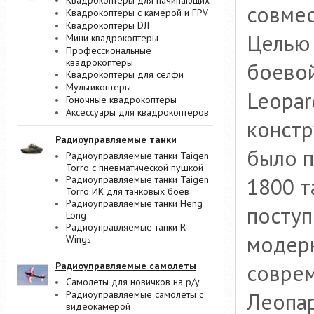
Квадрокоптеры для начинающих
совмес
Квадрокоптеры с камерой и FPV
Квадрокоптеры DJI
Целью
Мини квадрокоптеры
Профессиональные
квадрокоптеры
боевой
Квадрокоптеры для селфи
Мультикоптеры
Leopar
Гоночные квадрокоптеры
Аксессуары для квадрокоптеров
констр
Радиоуправляемые танки
было п
Радиоуправляемые танки Taigen
Torro с пневматической пушкой
1800 т
Радиоуправляемые танки Taigen
Torro ИК для танковых боев
Радиоуправляемые танки Heng
поступ
Long
Радиоуправляемые танки R-
модерн
Wings
соврем
Радиоуправляемые самолеты
Самолеты для новичков на р/у
Леопар
Радиоуправляемые самолеты с
видеокамерой