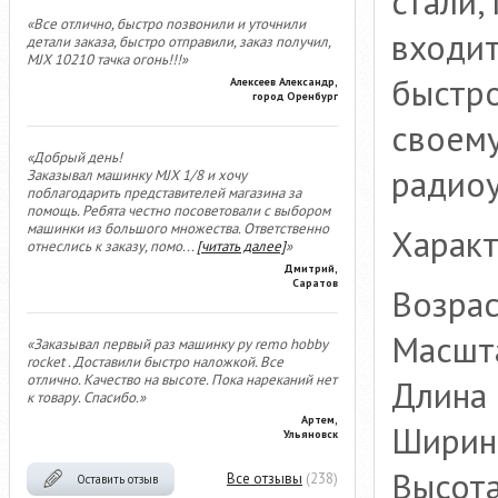
стали,
«Все отлично, быстро позвонили и уточнили
входит
детали заказа, быстро отправили, заказ получил,
MJX 10210 тачка огонь!!!»
быстро
Алексеев Александр,
город Оренбург
своему
«Добрый день!
радиоу
Заказывал машинку MJX 1/8 и хочу
поблагодарить представителей магазина за
помощь. Ребята честно посоветовали с выбором
машинки из большого множества. Ответственно
Характ
отнеслись к заказу, помо
...
[читать далее]
»
Дмитрий,
Саратов
Возрас
Масшта
«Заказывал первый раз машинку ру remo hobby
rocket . Доставили быстро наложкой. Все
отлично. Качество на высоте. Пока нареканий нет
Длина 
к товару. Спасибо.»
Артем,
Ширина
Ульяновск
Высота
Все отзывы
(238)
Оставить отзыв