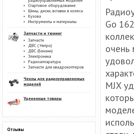
радиоуправляемых моделей
Стартовое оборудование
Радио
Шины, диски, вставки в колеса
Кузова
Go 162
Инструменты и материалы
коллек
Запчасти и тюнинг
Запчасти
очень
ДВС ( Нитро)
ДВС (Бензин)
Электроника
удовол
Радиоаппаратура
Запчасти для квадрокоптеров
харак
Чехлы для радиоуправляемых
MJX уд
моделей
котор
Уцененные товары
моделе
исполь
Отзывы