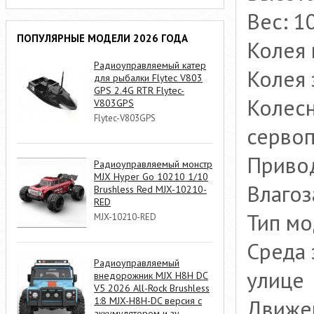
Вес: 1
ПОПУЛЯРНЫЕ МОДЕЛИ 2026 ГОДА
Колея 
Радиоуправляемый катер
Колея 
для рыбалки Flytec V803
GPS 2.4G RTR Flytec-
Колесн
V803GPS
Flytec-V803GPS
сервоп
Привод
Радиоуправляемый монстр
MJX Hyper Go 10210 1/10
Влаго
Brushless Red MJX-10210-
RED
Тип мо
MJX-10210-RED
Среда 
Радиоуправляемый
улице
внедорожник MJX H8H DC
V5 2026 All-Rock Brushless
Движен
1:8 MJX-H8H-DC версия с
аккумулятором и зу