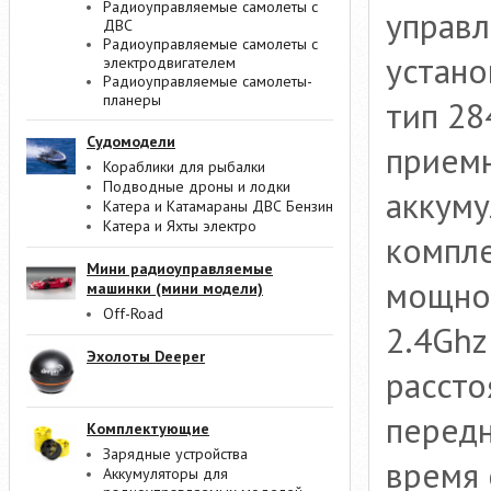
Радиоуправляемые самолеты с
управл
ДВС
Радиоуправляемые самолеты с
устано
электродвигателем
Радиоуправляемые самолеты-
планеры
тип 28
Судомодели
приемн
Кораблики для рыбалки
Подводные дроны и лодки
аккуму
Катера и Катамараны ДВС Бензин
Катера и Яхты электро
компле
Мини радиоуправляемые
мощнос
машинки (мини модели)
Off-Road
2.4Ghz
Эхолоты Deeper
рассто
передн
Комплектующие
Зарядные устройства
время 
Аккумуляторы для