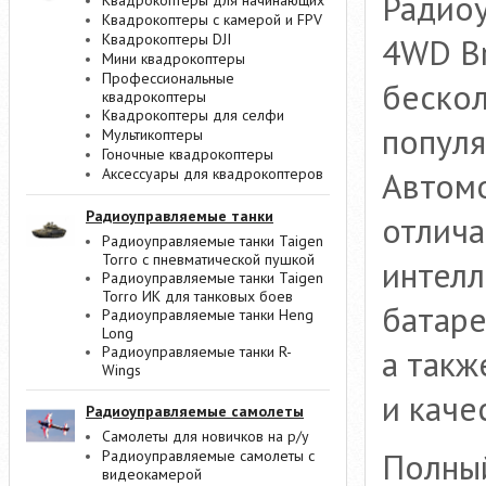
Радиоу
Квадрокоптеры для начинающих
Квадрокоптеры с камерой и FPV
Квадрокоптеры DJI
4WD Br
Мини квадрокоптеры
Профессиональные
бескол
квадрокоптеры
Квадрокоптеры для селфи
популя
Мультикоптеры
Гоночные квадрокоптеры
Автомо
Аксессуары для квадрокоптеров
Радиоуправляемые танки
отлича
Радиоуправляемые танки Taigen
Torro с пневматической пушкой
интелл
Радиоуправляемые танки Taigen
Torro ИК для танковых боев
батаре
Радиоуправляемые танки Heng
Long
а так
Радиоуправляемые танки R-
Wings
и каче
Радиоуправляемые самолеты
Самолеты для новичков на р/у
Полны
Радиоуправляемые самолеты с
видеокамерой