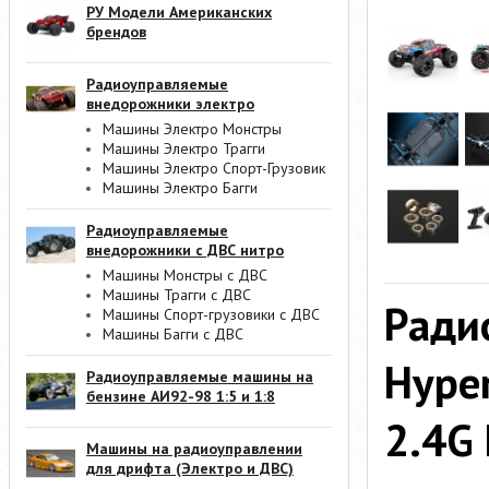
РУ Модели Американских
брендов
Радиоуправляемые
внедорожники электро
Машины Электро Монстры
Машины Электро Трагги
Машины Электро Спорт-Грузовик
Машины Электро Багги
Радиоуправляемые
внедорожники с ДВС нитро
Машины Монстры с ДВС
Машины Трагги с ДВС
Ради
Машины Спорт-грузовики с ДВС
Машины Багги с ДВС
Hype
Радиоуправляемые машины на
бензине АИ92-98 1:5 и 1:8
2.4G
Машины на радиоуправлении
для дрифта (Электро и ДВС)