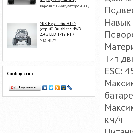
версия с аккумулятором и зу
Подвес
Навык 
MJX Hyper Go H12Y
(серый) Brushless 4WD
Поворо
2.4G LED 1/12 RTR
MJX-H12Y
Матери
Тип дв
ESC: 4
Сообщество
Максим
Поделиться…
батаре
Максим
км/ч
Питани