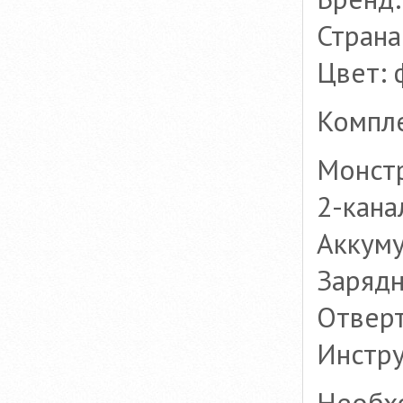
Страна
Цвет: 
Компле
Монстр
2-кана
Аккуму
Зарядн
Отвер
Инстр
Необх