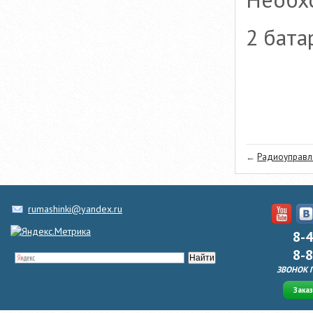
2 бата
←
Радиоуправля
rumashinki@yandex.ru
8-
8-
ЗВОНОК 
Зака