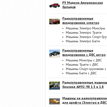
РУ Модели Американских
брендов
Радиоуправляемые
внедорожники электро
Машины Электро Монстры
Машины Электро Трагги
Машины Электро Спорт-Гру
Машины Электро Багги
Радиоуправляемые
внедорожники с ДВС нитро
Машины Монстры с ДВС
Машины Трагги с ДВС
Машины Спорт-грузовики с
Машины Багги с ДВС
Радиоуправляемые машины
бензине АИ92-98 1:5 и 1:8
Машины на радиоуправлен
для дрифта (Электро и ДВС