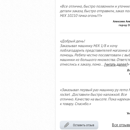
«Все отлично, быстро позвонили и уточни
детали заказа, быстро отправили, заказ по
MJX 10210 тачка огонь!!!»
Алексеев Ал
город О
«Добрый день!
Заказывал машинку MJX 1/8 и хочу
поблагодарить представителей магазина з
помощь. Ребята честно посоветовали с вы
машинки из большого множества. Ответст
отнеслись к заказу, помо
...
[читать далее]
»
Д
«Заказывал первый раз машинку ру remo 
rocket . Доставили быстро наложкой. Все
отлично. Качество на высоте. Пока нарека
к товару. Спасибо.»
Ул
Все отзыв
Оставить отзыв