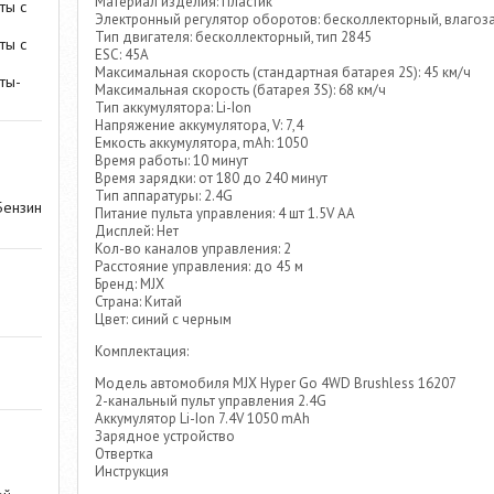
Материал изделия: Пластик
ты с
Электронный регулятор оборотов: бесколлекторный, влагоз
Тип двигателя: бесколлекторный, тип 2845
ты с
ESC: 45A
Максимальная скорость (стандартная батарея 2S): 45 км/ч
ты-
Максимальная скорость (батарея 3S): 68 км/ч
Тип аккумулятора: Li-Ion
Напряжение аккумулятора, V: 7,4
Емкость аккумулятора, mAh: 1050
Время работы: 10 минут
Время зарядки: от 180 до 240 минут
Тип аппаратуры: 2.4G
Бензин
Питание пульта управления: 4 шт 1.5V AA
Дисплей: Нет
Кол-во каналов управления: 2
Расстояние управления: до 45 м
Бренд: MJX
Страна: Китай
Цвет: синий с черным
Комплектация:
Модель автомобиля MJX Hyper Go 4WD Brushless 16207
2-канальный пульт управления 2.4G
Аккумулятор Li-Ion 7.4V 1050 mAh
Зарядное устройство
Отвертка
Инструкция