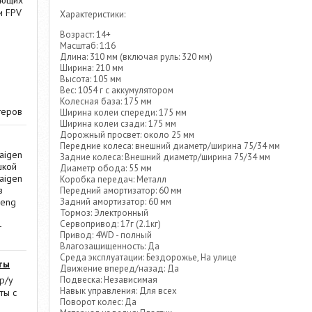
ающих
и FPV
Характеристики:
Возраст: 14+
Масштаб: 1:16
Длина: 310 мм (включая руль: 320 мм)
Ширина: 210 мм
Высота: 105 мм
Вес: 1054 г с аккумулятором
Колесная база: 175 мм
теров
Ширина колеи спереди: 175 мм
Ширина колеи сзади: 175 мм
Дорожный просвет: около 25 мм
Передние колеса: внешний диаметр/ширина 75/34 мм
aigen
Задние колеса: Внешний диаметр/ширина 75/34 мм
шкой
Диаметр обода: 55 мм
aigen
Коробка передач: Металл
в
Передний амортизатор: 60 мм
Задний амортизатор: 60 мм
Heng
Тормоз: Электронный
Сервопривод: 17г (2.1кг)
-
Привод: 4WD - полный
Влагозащищенность: Да
Среда эксплуатации: Бездорожье, На улице
ты
Движение вперед/назад: Да
Подвеска: Независимая
р/у
Навык управления: Для всех
ты с
Поворот колес: Да