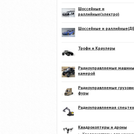
Шоссейные и
раллийные(электро)
Шоссейные и раллийные(ДВ
Трофи и Краулеры
Радиоуправляемые машины
камерой
Радиоуправляемые грузови
фуры
Радиоуправляемая спецтех
Квадрокоптеры и дроны