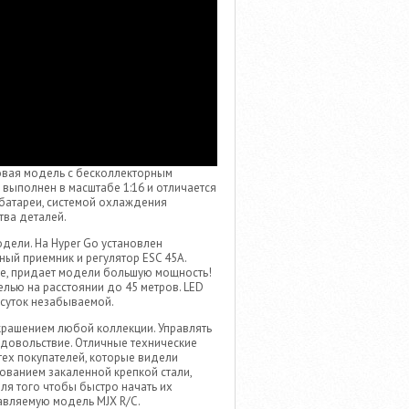
новая модель с бесколлекторным
выполнен в масштабе 1:16 и отличается
 батареи, системой охлаждения
тва деталей.
дели. На Hyper Go установлен
ный приемник и регулятор ESC 45А.
те, придает модели большую мощность!
елью на расстоянии до 45 метров. LED
 суток незабываемой.
крашением любой коллекции. Управлять
довольствие. Отличные технические
ех покупателей, которые видели
ванием закаленной крепкой стали,
ля того чтобы быстро начать их
авляемую модель MJX R/C.