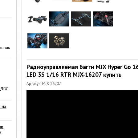
зовик
Радиоуправляемая багги MJX Hyper Go 1
LED 3S 1/16 RTR MJX-16207 купить
Артикул: MJX-16207
 ДВС
 на
ии
)