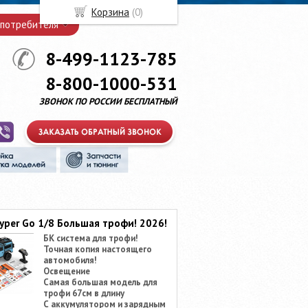
Корзина
(
0
)
 потребителя
8-499-1123-785
8-800-1000-531
ЗВОНОК ПО РОССИИ БЕСПЛАТНЫЙ
yper Go 1/8 Большая трофи! 2026!
БК система для трофи!
Точная копия настоящего
автомобиля!
Освещение
Самая большая модель для
трофи 67см в длину
С аккумулятором и зарядным