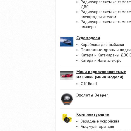
Радиоуправляемые самоле
ДВС
Радиоуправляемые самоле
электродвигателем
Радиоуправляемые самоле
планеры
Судомодели
Кораблики для рыбалки
Подводные дроны и лодки
Катера и Катамараны ДВС 
Катера и Яхты электро
Мини радиоуправляемые
машинки (мини модели)
Off-Road
Эхолоты Deeper
Комплектующие
Зарядные устройства
Аккумуляторы для