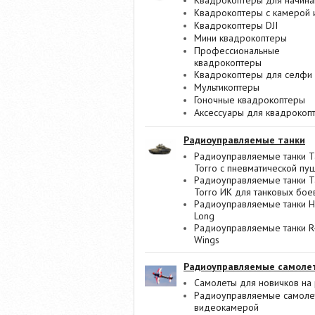
Квадрокоптеры для начин
Квадрокоптеры с камерой 
Квадрокоптеры DJI
Мини квадрокоптеры
Профессиональные
квадрокоптеры
Квадрокоптеры для селфи
Мультикоптеры
Гоночные квадрокоптеры
Аксессуары для квадрокоп
Радиоуправляемые танки
Радиоуправляемые танки T
Torro с пневматической пу
Радиоуправляемые танки T
Torro ИК для танковых бое
Радиоуправляемые танки 
Long
Радиоуправляемые танки R
Wings
Радиоуправляемые самоле
Самолеты для новичков на 
Радиоуправляемые самоле
видеокамерой