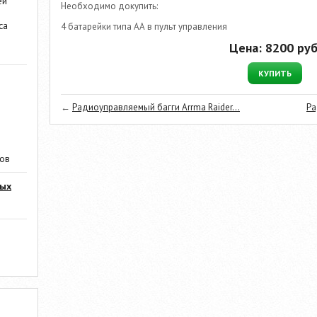
ей
Необходимо докупить:
са
4 батарейки типа АА в пульт управления
Цена:
8200
руб
КУПИТЬ
←
Радиоуправляемый багги Arrma Raider...
Ра
ров
мых