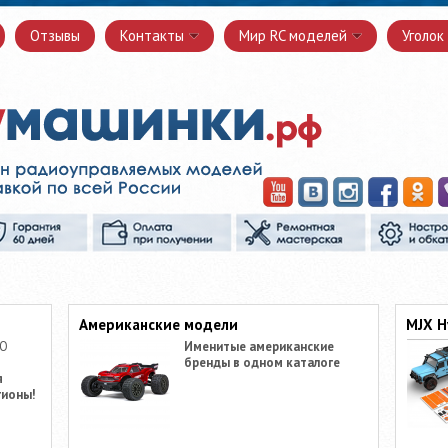
Отзывы
Контакты
Мир RC моделей
Уголок
Американские модели
MJX H
ПО
Именитые американские
бренды в одном каталоге
я
гионы!