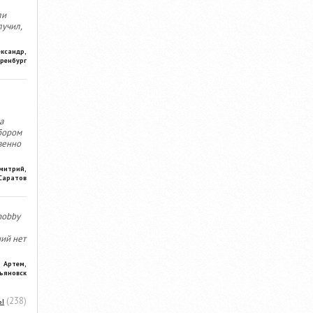
ли
лучил,
ександр,
ренбург
а
бором
венно
митрий,
Саратов
hobby
ний нет
Артем,
ьяновск
ы
(238)