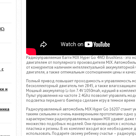
С)
Радиоуправляемая багги MJX Hyper Go 4WD Brushless - это 
двигателем от популярного производителя MJX. Автомобиль 
от конкурентов наличием интеллектуальной аккумуляторной
 с
двигателя, а также оптимальным соотношением цены и качес
Полный привод повышает проходимость и управляемость мо
бесколлекторный двигатель тип 2845, а также влагозащищен
ки и
Мощный аккумулятор Li-Ion 7.4V 1050mah, идущий в комплек
Пульт управления на частоте 2.4Ghz позволит управлять мод
подсветка переднего бампера сделаем игру в темное время
ника
Радиоуправляемый автомобиль MJX Hyper Go 16207 станет у
такими сильными и очень маневренными прототипами одно у
характеристики радиоуправляемых машин MJX удивят даже т
множество подобных моделей. Они производятся с использо
пластика и резины. В их комплект входит все необходимое д
использовать. Подарите своему ребенку счастье – радиоупр