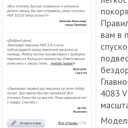
«Все отлично, быстро позвонили и уточнили
покоря
детали заказа, быстро отправили, заказ получил,
MJX 10210 тачка огонь!!!»
Правил
Алексеев Александр,
город Оренбург
вам в 
«Добрый день!
спуско
Заказывал машинку MJX 1/8 и хочу
поблагодарить представителей магазина за
помощь. Ребята честно посоветовали с выбором
подвес
машинки из большого множества. Ответственно
отнеслись к заказу, помо
...
[читать далее]
»
бездо
Дмитрий,
Саратов
Главно
«Заказывал первый раз машинку ру remo hobby
4083 V
rocket . Доставили быстро наложкой. Все
отлично. Качество на высоте. Пока нареканий нет
масшта
к товару. Спасибо.»
Артем,
Ульяновск
Модель
Все отзывы
(238)
Оставить отзыв