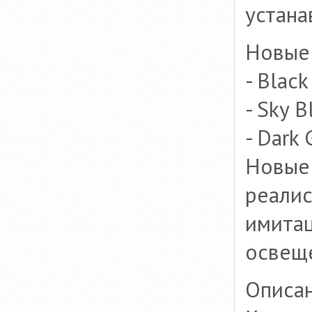
устана
Новые 
- Black
- Sky B
- Dark
Новые 
реалис
имитац
освеще
Описан