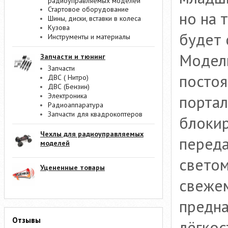
радиоуправляемых моделей
Стартовое оборудование
но на 
Шины, диски, вставки в колеса
Кузова
будет 
Инструменты и материалы
Модель
Запчасти и тюнинг
Запчасти
посто
ДВС ( Нитро)
ДВС (Бензин)
Электроника
порта
Радиоаппаратура
Запчасти для квадрокоптеров
блокир
Чехлы для радиоуправляемых
переда
моделей
светом
Уцененные товары
свежем
предна
Отзывы
лёгкос