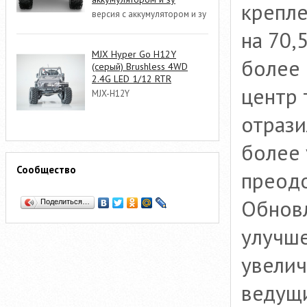
крепле
версия с аккумулятором и зу
на 70,
MJX Hyper Go H12Y
более 
(серый) Brushless 4WD
2.4G LED 1/12 RTR
центр 
MJX-H12Y
отрази
более 
Сообщество
преодо
Обновл
Поделиться…
улучше
увели
ведущи