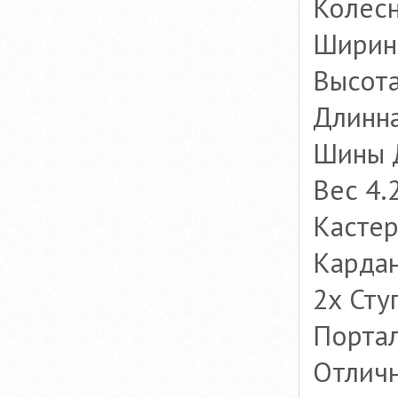
Колесн
Ширин
Высот
Длинн
Шины Д
Вес 4.
Кастер
Карда
2х Сту
Порта
Отличн