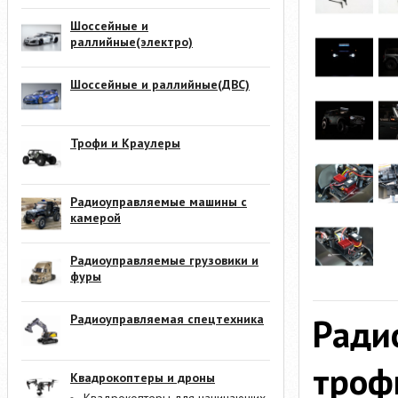
Шоссейные и
раллийные(электро)
Шоссейные и раллийные(ДВС)
Трофи и Краулеры
Радиоуправляемые машины с
камерой
Радиоуправляемые грузовики и
фуры
Ради
Радиоуправляемая спецтехника
троф
Квадрокоптеры и дроны