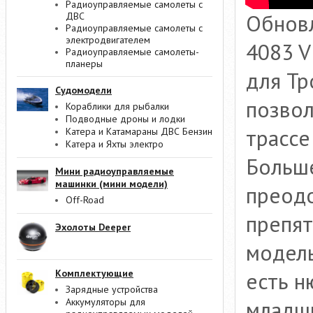
Радиоуправляемые самолеты с
Обновл
ДВС
Радиоуправляемые самолеты с
электродвигателем
4083 V
Радиоуправляемые самолеты-
планеры
для Тр
Судомодели
позвол
Кораблики для рыбалки
Подводные дроны и лодки
трассе
Катера и Катамараны ДВС Бензин
Катера и Яхты электро
Больше
Мини радиоуправляемые
машинки (мини модели)
преод
Off-Road
препят
Эхолоты Deeper
модель
есть н
Комплектующие
Зарядные устройства
младши
Аккумуляторы для