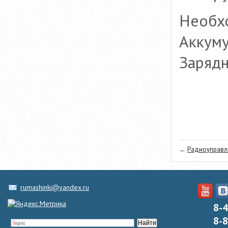
Необх
Аккум
Зарядн
←
Радиоуправля
rumashinki@yandex.ru
8-
8-