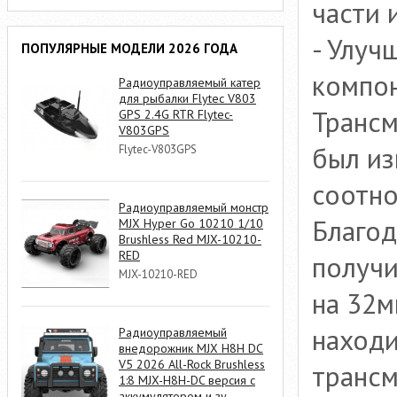
части 
- Улуч
ПОПУЛЯРНЫЕ МОДЕЛИ 2026 ГОДА
компон
Радиоуправляемый катер
для рыбалки Flytec V803
Трансм
GPS 2.4G RTR Flytec-
V803GPS
был из
Flytec-V803GPS
соотн
Радиоуправляемый монстр
Благод
MJX Hyper Go 10210 1/10
Brushless Red MJX-10210-
RED
получи
MJX-10210-RED
на 32м
находи
Радиоуправляемый
внедорожник MJX H8H DC
V5 2026 All-Rock Brushless
трансм
1:8 MJX-H8H-DC версия с
аккумулятором и зу