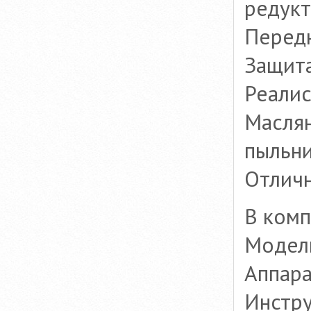
редукт
Передн
Защита
Реалис
Масля
пыльн
Отлич
В комп
Модель
Аппара
Инстр