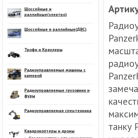
Артику
Шоссейные и
раллийные(электро)
Радиоу
Шоссейные и раллийные(ДВС)
Panzer
масшта
Трофи и Краулеры
радиоу
Радиоуправляемые машины с
Panzer
камерой
замеча
Радиоуправляемые грузовики и
фуры
качест
макси
Радиоуправляемая спецтехника
танку 
Квадрокоптеры и дроны