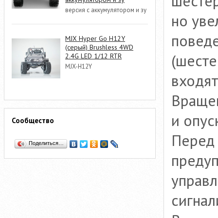
шестер
версия с аккумулятором и зу
но уве
поведе
MJX Hyper Go H12Y
(серый) Brushless 4WD
(шесте
2.4G LED 1/12 RTR
MJX-H12Y
входят
Вращен
и опус
Сообщество
Перед 
Поделиться…
предуп
управл
сигнал