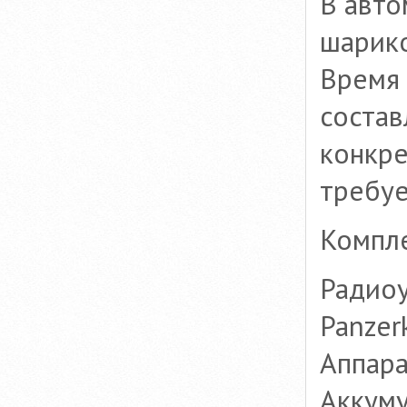
В авто
шарик
Время 
состав
конкре
требуе
Компле
Радиоу
Panzer
Аппара
Аккуму