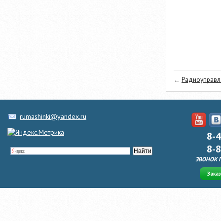
←
Радиоуправля
rumashinki@yandex.ru
8-
8-
ЗВОНОК 
Зака