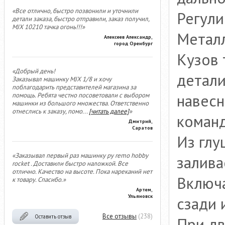
«Все отлично, быстро позвонили и уточнили
Регули
детали заказа, быстро отправили, заказ получил,
MJX 10210 тачка огонь!!!»
Металл
Алексеев Александр,
город Оренбург
Кузов 
«Добрый день!
детали
Заказывал машинку MJX 1/8 и хочу
поблагодарить представителей магазина за
навесн
помощь. Ребята честно посоветовали с выбором
машинки из большого множества. Ответственно
отнеслись к заказу, помо
...
[читать далее]
»
команд
Дмитрий,
Саратов
Из глу
«Заказывал первый раз машинку ру remo hobby
залива
rocket . Доставили быстро наложкой. Все
отлично. Качество на высоте. Пока нареканий нет
Включа
к товару. Спасибо.»
Артем,
Ульяновск
сзади 
Все отзывы
(238)
Оставить отзыв
При дв