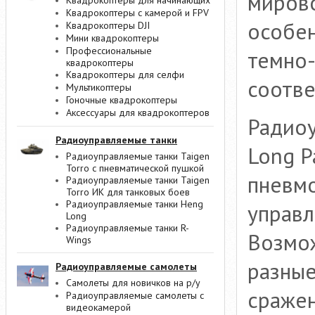
мирово
Квадрокоптеры для начинающих
Квадрокоптеры с камерой и FPV
особен
Квадрокоптеры DJI
Мини квадрокоптеры
Профессиональные
темно-
квадрокоптеры
Квадрокоптеры для селфи
соотве
Мультикоптеры
Гоночные квадрокоптеры
Аксессуары для квадрокоптеров
Радиоу
Радиоуправляемые танки
Long P
Радиоуправляемые танки Taigen
Torro с пневматической пушкой
пневмо
Радиоуправляемые танки Taigen
Torro ИК для танковых боев
Радиоуправляемые танки Heng
управл
Long
Радиоуправляемые танки R-
Возмож
Wings
разные
Радиоуправляемые самолеты
Самолеты для новичков на р/у
сражен
Радиоуправляемые самолеты с
видеокамерой