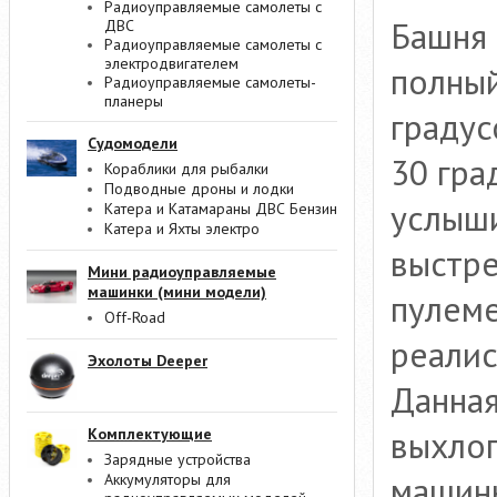
Радиоуправляемые самолеты с
Башня 
ДВС
Радиоуправляемые самолеты с
электродвигателем
полный
Радиоуправляемые самолеты-
планеры
градус
Судомодели
30 гра
Кораблики для рыбалки
Подводные дроны и лодки
услыши
Катера и Катамараны ДВС Бензин
Катера и Яхты электро
выстре
Мини радиоуправляемые
машинки (мини модели)
пулеме
Off-Road
реалис
Эхолоты Deeper
Данная
выхлоп
Комплектующие
Зарядные устройства
машины
Аккумуляторы для