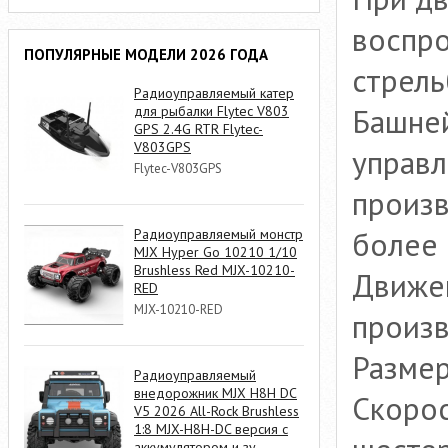
воспро
ПОПУЛЯРНЫЕ МОДЕЛИ 2026 ГОДА
стрель
Радиоуправляемый катер
Башне
для рыбалки Flytec V803
GPS 2.4G RTR Flytec-
V803GPS
управл
Flytec-V803GPS
произ
более 
Радиоуправляемый монстр
MJX Hyper Go 10210 1/10
Brushless Red MJX-10210-
Движен
RED
MJX-10210-RED
произв
Размер
Радиоуправляемый
внедорожник MJX H8H DC
Скорос
V5 2026 All-Rock Brushless
1:8 MJX-H8H-DC версия с
аккумулятором и зу