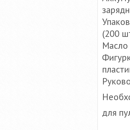
заряд
Упако
(200 ш
Масло
Фигурк
пласти
Руково
Необх
для пу