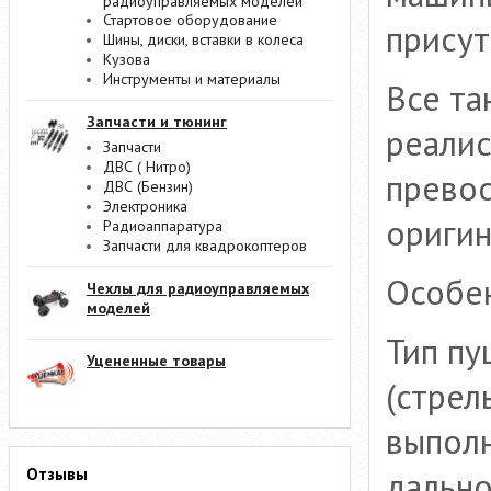
радиоуправляемых моделей
Стартовое оборудование
присут
Шины, диски, вставки в колеса
Кузова
Инструменты и материалы
Все та
Запчасти и тюнинг
реалис
Запчасти
ДВС ( Нитро)
прево
ДВС (Бензин)
Электроника
оригин
Радиоаппаратура
Запчасти для квадрокоптеров
Особе
Чехлы для радиоуправляемых
моделей
Тип пу
Уцененные товары
(стрел
выполн
Отзывы
дально