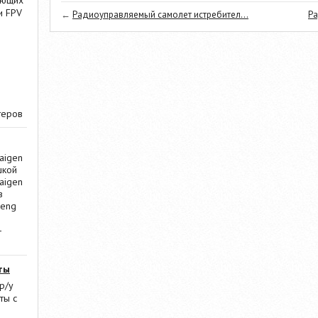
ающих
и FPV
←
Радиоуправляемый самолет истребител...
Ра
теров
aigen
шкой
aigen
в
Heng
-
ты
р/у
ты с