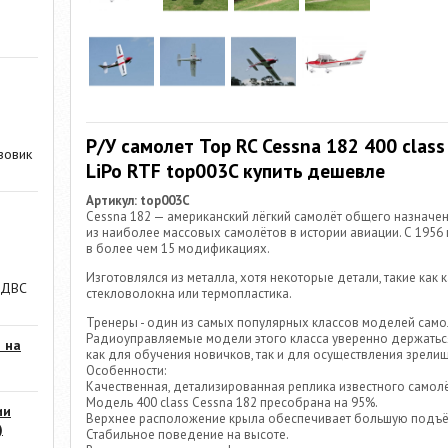
Р/У самолет Top RC Cessna 182 400 class
зовик
LiPo RTF top003C купить дешевле
Артикул: top003C
Cessna 182 — американский лёгкий самолёт общего назначен
из наиболее массовых самолётов в истории авиации. С 1956
в более чем 15 модификациях.
Изготовлялся из металла, хотя некоторые детали, такие как 
 ДВС
стекловолокна или термопластика.
Тренеры - один из самых популярных классов моделей само
Радиоуправляемые модели этого класса уверенно держатьс
 на
как для обучения новичков, так и для осуществления зрели
Особенности:
Качественная, детализированная реплика известного самолё
Модель 400 class Cessna 182 пресобрана на 95%.
ии
Верхнее расположение крыла обеспечивает большую подъё
)
Стабильное поведение на высоте.