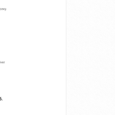
секу.
iver
.