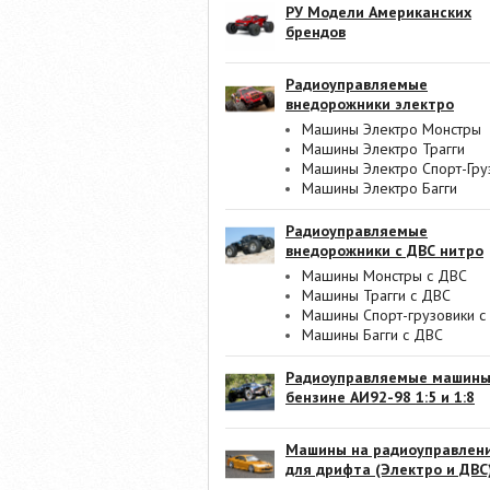
РУ Модели Американских
брендов
Радиоуправляемые
внедорожники электро
Машины Электро Монстры
Машины Электро Трагги
Машины Электро Спорт-Гру
Машины Электро Багги
Радиоуправляемые
внедорожники с ДВС нитро
Машины Монстры с ДВС
Машины Трагги с ДВС
Машины Спорт-грузовики с
Машины Багги с ДВС
Радиоуправляемые машины
бензине АИ92-98 1:5 и 1:8
Машины на радиоуправлен
для дрифта (Электро и ДВС