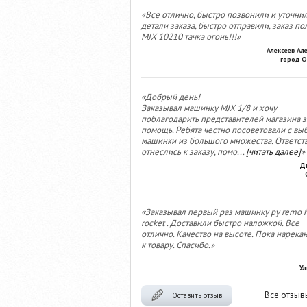
«Все отлично, быстро позвонили и уточни
детали заказа, быстро отправили, заказ по
MJX 10210 тачка огонь!!!»
Алексеев Ал
город О
«Добрый день!
Заказывал машинку MJX 1/8 и хочу
поблагодарить представителей магазина з
помощь. Ребята честно посоветовали с вы
машинки из большого множества. Ответст
отнеслись к заказу, помо
...
[читать далее]
»
Д
«Заказывал первый раз машинку ру remo 
rocket . Доставили быстро наложкой. Все
отлично. Качество на высоте. Пока нарека
к товару. Спасибо.»
Ул
Все отзыв
Оставить отзыв