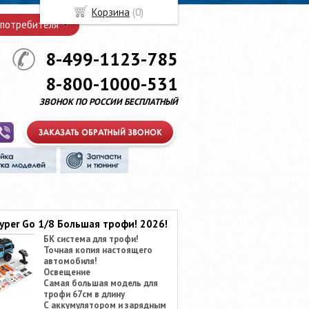
Корзина
(
0
)
 потребителя
8-499-1123-785
8-800-1000-531
ЗВОНОК ПО РОССИИ БЕСПЛАТНЫЙ
yper Go 1/8 Большая трофи! 2026!
БК система для трофи!
Точная копия настоящего
автомобиля!
Освещение
Самая большая модель для
трофи 67см в длину
С аккумулятором и зарядным