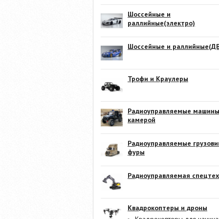
Шоссейные и
раллийные(электро)
Шоссейные и раллийные(ДВ
Трофи и Краулеры
Радиоуправляемые машины
камерой
Радиоуправляемые грузови
фуры
Радиоуправляемая спецтех
Квадрокоптеры и дроны