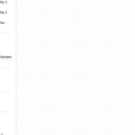
ты с
ты с
ты-
Бензин