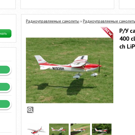
Радиоуправляемые самолеты
»
Радиоуправляемые самолеты
Р/У с
400 c
ch Li