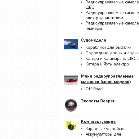
Радиоуправляемые самоле
ДВС
Радиоуправляемые самоле
электродвигателем
Радиоуправляемые самоле
планеры
Судомодели
Кораблики для рыбалки
Подводные дроны и лодки
Катера и Катамараны ДВС 
Катера и Яхты электро
Мини радиоуправляемые
машинки (мини модели)
Off-Road
Эхолоты Deeper
Комплектующие
Зарядные устройства
Аккумуляторы для