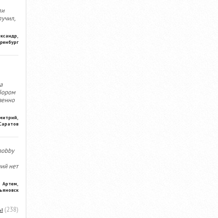
ли
лучил,
ександр,
ренбург
а
бором
венно
митрий,
Саратов
hobby
ний нет
Артем,
ьяновск
ы
(238)