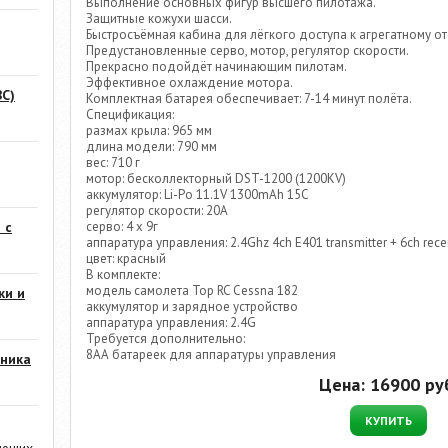
Выполнение основных фигур высшего пилотажа.
Защитные кожухи шасси.
Быстросъёмная кабина для лёгкого доступа к агрегатному от
Предустановленные серво, мотор, регулятор скорости.
Прекрасно подойдёт начинающим пилотам.
Эффективное охлаждение мотора.
С)
Комплектная батарея обеспечивает: 7-14 минут полёта.
Спецификация:
размах крыла: 965 мм
длина модели: 790 мм
вес: 710 г
мотор: бесколлекторный DST-1200 (1200KV)
аккумулятор: Li-Po 11.1V 1300mAh 15C
регулятор скорости: 20A
серво: 4 х 9г
 с
аппаратура управления: 2.4Ghz 4ch E401 transmitter + 6ch rece
цвет: красный
В комплекте:
модель самолета Top RC Cessna 182
ки и
аккумулятор и зарядное устройство
аппаратура управления: 2.4G
Требуется дополнительно:
8АА батареек для аппаратуры управления
ника
Цена:
16900
руб
КУПИТЬ