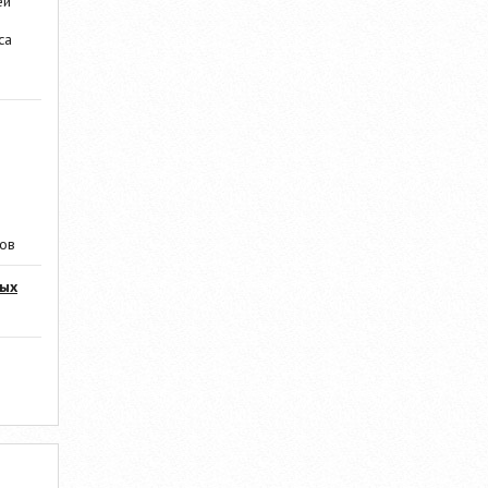
ей
са
ров
мых