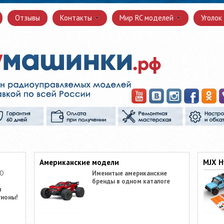
Отзывы
Контакты
Мир RC моделей
Уголок
Американские модели
MJX H
ПО
Именитые американские
бренды в одном каталоге
я
гионы!