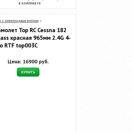
в комплекте
 с электродвигателем
»
амолет Top RC Cessna 182
lass красная 965мм 2.4G 4-
Po RTF top003C
Цена:
16900
руб.
КУПИТЬ