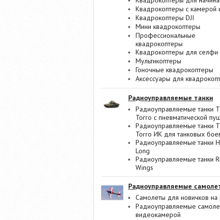
Квадрокоптеры для начин
Квадрокоптеры с камерой 
Квадрокоптеры DJI
Мини квадрокоптеры
Профессиональные
квадрокоптеры
Квадрокоптеры для селфи
Мультикоптеры
Гоночные квадрокоптеры
Аксессуары для квадрокоп
Радиоуправляемые танки
Радиоуправляемые танки T
Torro с пневматической пу
Радиоуправляемые танки T
Torro ИК для танковых бое
Радиоуправляемые танки 
Long
Радиоуправляемые танки R
Wings
Радиоуправляемые самоле
Самолеты для новичков на 
Радиоуправляемые самоле
видеокамерой