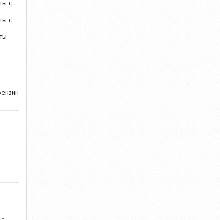
ты с
ты с
ты-
Бензин