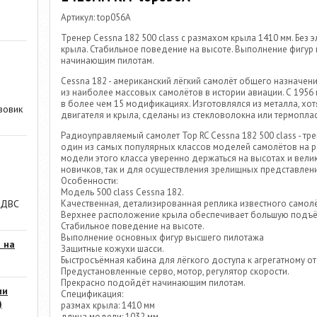
Артикул: top056A
Тренер Cessna 182 500 class с размахом крыла 1410 мм. Без
крыла. Стабильное поведение на высоте. Выполнение фигур
начинающим пилотам.
Cessna 182 - американский лёгкий самолёт общего назначен
из наиболее массовых самолётов в истории авиации. С 1956
в более чем 15 модификациях. Изготовлялся из металла, хотя
зовик
двигателя и крыла, сделаны из стекловолокна или термоплас
Радиоуправляемый самолет Top RC Cessna 182 500 class - тре
один из самых популярных классов моделей самолётов на 
модели этого класса уверенно держаться на высотах и вел
новичков, так и для осуществления зрелищных представлен
Особенности:
Модель 500 class Cessna 182.
Качественная, детализированная реплика известного самолё
 ДВС
Верхнее расположение крыла обеспечивает большую подъё
Стабильное поведение на высоте.
Выполнение основных фигур высшего пилотажа
 на
Защитные кожухи шасси.
Быстросъёмная кабина для лёгкого доступа к агрегатному от
Предустановленные серво, мотор, регулятор скорости.
Прекрасно подойдёт начинающим пилотам.
ии
Спецификация:
)
размах крыла: 1410 мм
длина модели: 1032 мм