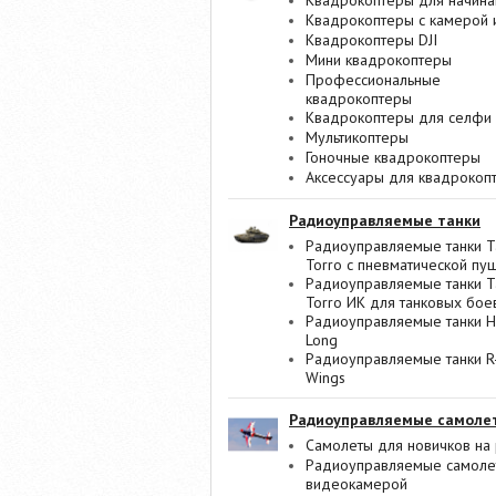
Квадрокоптеры для начин
Квадрокоптеры с камерой 
Квадрокоптеры DJI
Мини квадрокоптеры
Профессиональные
квадрокоптеры
Квадрокоптеры для селфи
Мультикоптеры
Гоночные квадрокоптеры
Аксессуары для квадрокоп
Радиоуправляемые танки
Радиоуправляемые танки T
Torro с пневматической пу
Радиоуправляемые танки T
Torro ИК для танковых бое
Радиоуправляемые танки 
Long
Радиоуправляемые танки R
Wings
Радиоуправляемые самоле
Самолеты для новичков на 
Радиоуправляемые самоле
видеокамерой