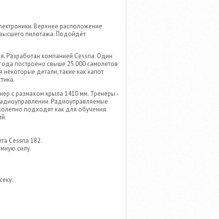
 электроники. Верхнее расположение
 высшего пилотажа. Подойдёт
ия. Разработан компанией Cessna. Один
 года построено свыше 25 000 самолётов
 некоторые детали, такие как капот
тика.
нер с размахом крыла 1410 мм. Тренеры -
радиоуправлении. Радиоуправляемые
иколепно подходят как для обучения
ий.
та Cessna 182.
мную силу.
секу.