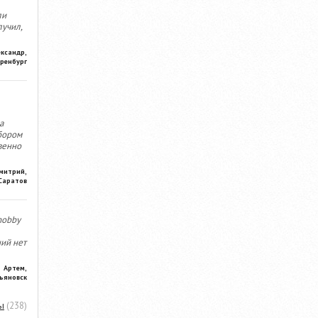
ли
лучил,
ександр,
ренбург
а
бором
венно
митрий,
Саратов
hobby
ний нет
Артем,
ьяновск
ы
(238)