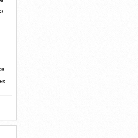
ей
са
ров
мых