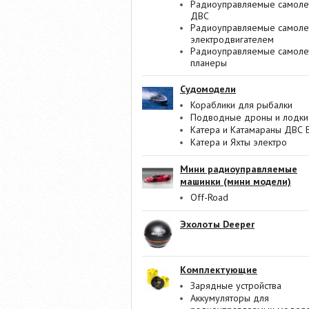
Радиоуправляемые самоле
ДВС
Радиоуправляемые самоле
электродвигателем
Радиоуправляемые самоле
планеры
Судомодели
Кораблики для рыбалки
Подводные дроны и лодки
Катера и Катамараны ДВС 
Катера и Яхты электро
Мини радиоуправляемые
машинки (мини модели)
Off-Road
Эхолоты Deeper
Комплектующие
Зарядные устройства
Аккумуляторы для