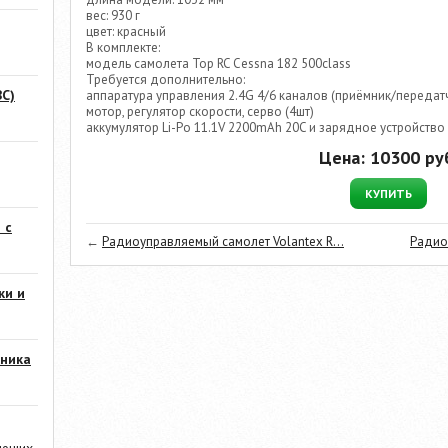
вес: 930 г
цвет: красный
В комплекте:
модель самолета Top RC Cessna 182 500class
Требуется дополнительно:
С)
аппаратура управления 2.4G 4/6 каналов (приёмник/передат
мотор, регулятор скорости, серво (4шт)
аккумулятор Li-Po 11.1V 2200mAh 20C и зарядное устройство
Цена:
10300
руб
КУПИТЬ
 с
←
Радиоуправляемый самолет Volantex R...
Радио
ки и
ника