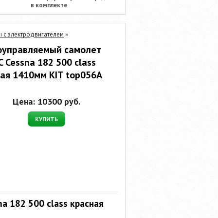
в комплекте
 с электродвигателем
»
оуправляемый самолет
C Cessna 182 500 class
ая 1410мм KIT top056A
Цена:
10300
руб.
КУПИТЬ
a 182 500 class красная