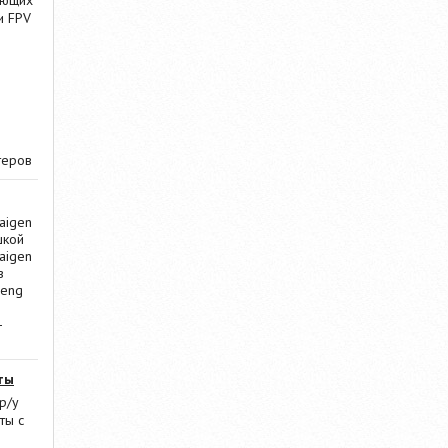
ающих
и FPV
теров
aigen
шкой
aigen
в
Heng
-
ты
р/у
ты с