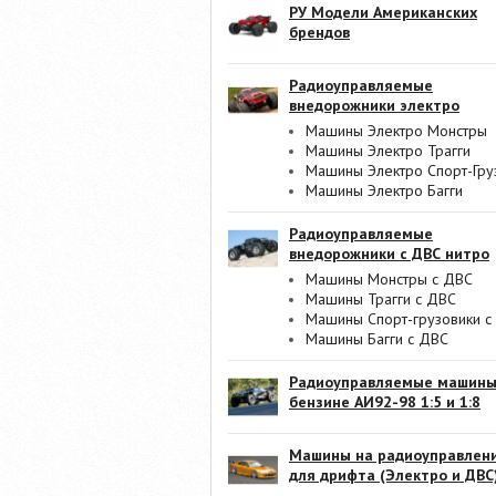
РУ Модели Американских
брендов
Радиоуправляемые
внедорожники электро
Машины Электро Монстры
Машины Электро Трагги
Машины Электро Спорт-Гру
Машины Электро Багги
Радиоуправляемые
внедорожники с ДВС нитро
Машины Монстры с ДВС
Машины Трагги с ДВС
Машины Спорт-грузовики с
Машины Багги с ДВС
Радиоуправляемые машины
бензине АИ92-98 1:5 и 1:8
Машины на радиоуправлен
для дрифта (Электро и ДВС