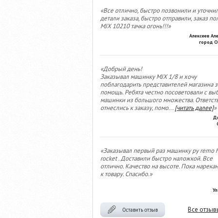
«Все отлично, быстро позвонили и уточни
детали заказа, быстро отправили, заказ по
MJX 10210 тачка огонь!!!»
Алексеев Ал
город О
«Добрый день!
Заказывал машинку MJX 1/8 и хочу
поблагодарить представителей магазина з
помощь. Ребята честно посоветовали с вы
машинки из большого множества. Ответст
отнеслись к заказу, помо
...
[читать далее]
»
Д
«Заказывал первый раз машинку ру remo 
rocket . Доставили быстро наложкой. Все
отлично. Качество на высоте. Пока нарека
к товару. Спасибо.»
Ул
Все отзыв
Оставить отзыв