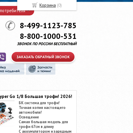
Корзина
(
0
)
 потребителя
8-499-1123-785
8-800-1000-531
ЗВОНОК ПО РОССИИ БЕСПЛАТНЫЙ
yper Go 1/8 Большая трофи! 2026!
БК система для трофи!
Точная копия настоящего
автомобиля!
Освещение
Самая большая модель для
трофи 67см в длину
С аккумулятором и зарядным