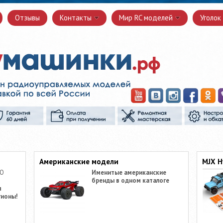
Отзывы
Контакты
Мир RC моделей
Уголок
Американские модели
MJX H
ПО
Именитые американские
бренды в одном каталоге
я
гионы!