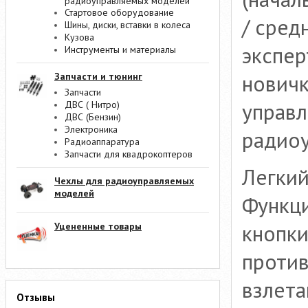
радиоуправляемых моделей
Стартовое оборудование
/ сред
Шины, диски, вставки в колеса
Кузова
экспер
Инструменты и материалы
новичк
Запчасти и тюнинг
Запчасти
управл
ДВС ( Нитро)
ДВС (Бензин)
Электроника
радиоу
Радиоаппаратура
Запчасти для квадрокоптеров
Легкий
Чехлы для радиоуправляемых
моделей
Функци
кнопки
Уцененные товары
проти
взлета
Отзывы