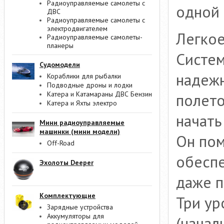
Радиоуправляемые самолеты с
одной 
ДВС
Радиоуправляемые самолеты с
электродвигателем
Легкое
Радиоуправляемые самолеты-
планеры
Систем
Судомодели
надеж
Кораблики для рыбалки
Подводные дроны и лодки
Катера и Катамараны ДВС Бензин
полето
Катера и Яхты электро
начать
Мини радиоуправляемые
машинки (мини модели)
Он пом
Off-Road
обеспе
Эхолоты Deeper
даже п
Комплектующие
Три ур
Зарядные устройства
Аккумуляторы для
(начал