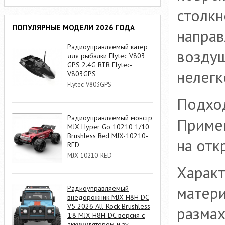
столкн
ПОПУЛЯРНЫЕ МОДЕЛИ 2026 ГОДА
направ
Радиоуправляемый катер
воздуш
для рыбалки Flytec V803
GPS 2.4G RTR Flytec-
нелегк
V803GPS
Flytec-V803GPS
Подход
Радиоуправляемый монстр
Примен
MJX Hyper Go 10210 1/10
Brushless Red MJX-10210-
на отк
RED
MJX-10210-RED
Характ
матери
Радиоуправляемый
внедорожник MJX H8H DC
V5 2026 All-Rock Brushless
размах
1:8 MJX-H8H-DC версия с
аккумулятором и зу