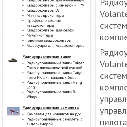
Радиоу
Квадрокоптеры для начинающих
Квадрокоптеры с камерой и FPV
Квадрокоптеры DJI
Volant
Мини квадрокоптеры
Профессиональные
систем
квадрокоптеры
Квадрокоптеры для селфи
компле
Мультикоптеры
Гоночные квадрокоптеры
Аксессуары для квадрокоптеров
Радиоу
Радиоуправляемые танки
Volant
Радиоуправляемые танки Taigen
Torro с пневматической пушкой
систем
Радиоуправляемые танки Taigen
Torro ИК для танковых боев
Радиоуправляемые танки Heng
компле
Long
Радиоуправляемые танки R-
управл
Wings
управл
Радиоуправляемые самолеты
Самолеты для новичков на р/у
пилот
Радиоуправляемые самолеты с
видеокамерой