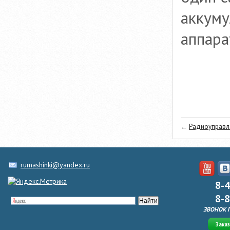
аккуму
аппара
←
Радиоуправля
rumashinki@yandex.ru
8-
8-
ЗВОНОК 
Зака