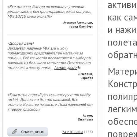
активи
«Все отлично, быстро позвонили и уточнили
детали заказа, быстро отправили, заказ получил,
как са
MJX 10210 тачка огонь!!!»
Алексеев Александр,
и нажи
город Оренбург
полета
«Добрый день!
Заказывал машинку MJX 1/8 и хочу
обратн
поблагодарить представителей магазина за
помощь. Ребята честно посоветовали с выбором
машинки из большого множества. Ответственно
Матери
отнеслись к заказу, помо
...
[читать далее]
»
Дмитрий,
Саратов
Констр
полипр
«Заказывал первый раз машинку ру remo hobby
rocket . Доставили быстро наложкой. Все
отлично. Качество на высоте. Пока нареканий нет
легким
к товару. Спасибо.»
Артем,
обеспе
Ульяновск
повреж
Все отзывы
(238)
Оставить отзыв