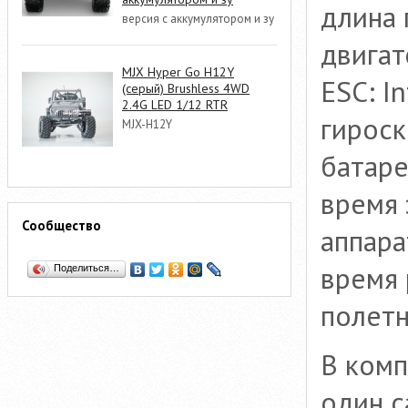
длина 
версия с аккумулятором и зу
двигат
MJX Hyper Go H12Y
ESC: I
(серый) Brushless 4WD
2.4G LED 1/12 RTR
гироск
MJX-H12Y
батаре
время 
Сообщество
аппара
время 
Поделиться…
полетн
В комп
один с