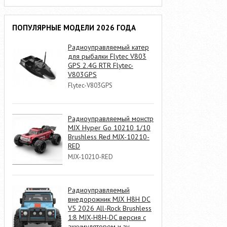
ПОПУЛЯРНЫЕ МОДЕЛИ 2026 ГОДА
Радиоуправляемый катер
для рыбалки Flytec V803
GPS 2.4G RTR Flytec-
V803GPS
Flytec-V803GPS
Радиоуправляемый монстр
MJX Hyper Go 10210 1/10
Brushless Red MJX-10210-
RED
MJX-10210-RED
Радиоуправляемый
внедорожник MJX H8H DC
V5 2026 All-Rock Brushless
1:8 MJX-H8H-DC версия с
аккумулятором и зу