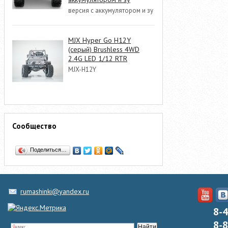
версия с аккумулятором и зу
MJX Hyper Go H12Y
(серый) Brushless 4WD
2.4G LED 1/12 RTR
MJX-H12Y
Сообщество
Поделиться…
rumashinki@yandex.ru
8-
8-