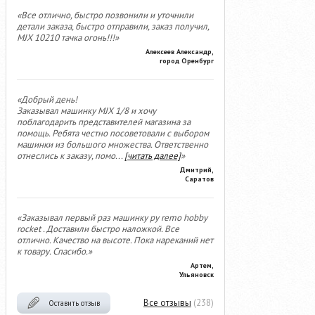
«Все отлично, быстро позвонили и уточнили
детали заказа, быстро отправили, заказ получил,
MJX 10210 тачка огонь!!!»
Алексеев Александр,
город Оренбург
«Добрый день!
Заказывал машинку MJX 1/8 и хочу
поблагодарить представителей магазина за
помощь. Ребята честно посоветовали с выбором
машинки из большого множества. Ответственно
отнеслись к заказу, помо
...
[читать далее]
»
Дмитрий,
Саратов
«Заказывал первый раз машинку ру remo hobby
rocket . Доставили быстро наложкой. Все
отлично. Качество на высоте. Пока нареканий нет
к товару. Спасибо.»
Артем,
Ульяновск
Все отзывы
(238)
Оставить отзыв