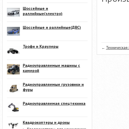
Шоссейные и
раллийные(электро)
Шоссейные и раллийные(ДВС)
Трофи и Краулеры
←
Техническая 
Радиоуправляемые машины с
камерой
Радиоуправляемые грузовики и
фуры
Радиоуправляемая спецтехника
Квадрокоптеры и дроны