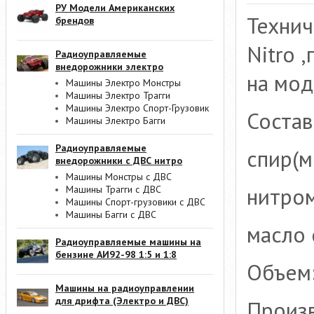
РУ Модели Американских
Технич
брендов
Nitro 
Радиоуправляемые
внедорожники электро
на мод
Машины Электро Монстры
Машины Электро Трагги
Машины Электро Спорт-Грузовик
Состав
Машины Электро Багги
Радиоуправляемые
спир(м
внедорожники с ДВС нитро
Машины Монстры с ДВС
нитром
Машины Трагги с ДВС
Машины Спорт-грузовики с ДВС
Машины Багги с ДВС
масло 
Радиоуправляемые машины на
бензине АИ92-98 1:5 и 1:8
Объем:
Машины на радиоуправлении
для дрифта (Электро и ДВС)
Произв