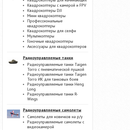
Квадрокоптеры для начинающих
Квадрокоптеры с камерой и FPV
Квадрокоптеры DJI
Мини квадрокоптеры
Профессиональные
квадрокоптеры
Квадрокоптеры для селфи
Мультикоптеры
Гоночные квадрокоптеры
Аксессуары для квадрокоптеров
Радиоуправляемые танки
Радиоуправляемые танки Taigen
Torro с пневматической пушкой
Радиоуправляемые танки Taigen
Torro ИК для танковых боев
Радиоуправляемые танки Heng
Long
Радиоуправляемые танки R-
Wings
Радиоуправляемые самолеты
Самолеты для новичков на р/у
Радиоуправляемые самолеты с
видеокамерой