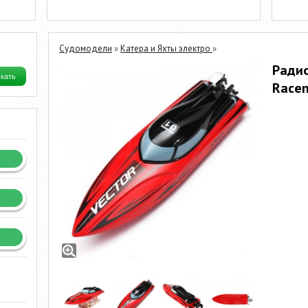
Судомодели
»
Катера и Яхты электро
»
Ради
Racen