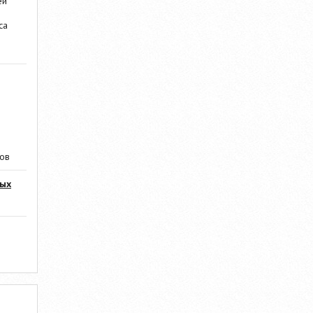
ей
са
ров
мых