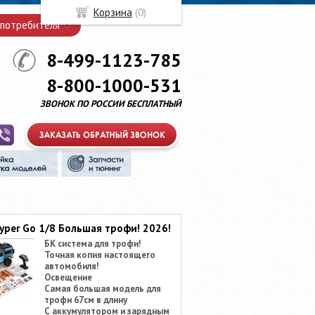
Корзина
(
0
)
 потребителя
8-499-1123-785
8-800-1000-531
ЗВОНОК ПО РОССИИ БЕСПЛАТНЫЙ
yper Go 1/8 Большая трофи! 2026!
БК система для трофи!
Точная копия настоящего
автомобиля!
Освещение
Самая большая модель для
трофи 67см в длину
С аккумулятором и зарядным