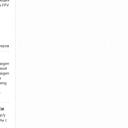
ающих
и FPV
теров
aigen
шкой
aigen
в
Heng
-
ты
р/у
ты с