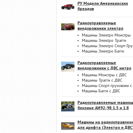
РУ Модели Американских
брендов
Радиоуправляемые
внедорожники электро
Машины Электро Монстры
Машины Электро Трагги
Машины Электро Спорт-Гру
Машины Электро Багги
Радиоуправляемые
внедорожники с ДВС нитро
Машины Монстры с ДВС
Машины Трагги с ДВС
Машины Спорт-грузовики с
Машины Багги с ДВС
Радиоуправляемые машины
бензине АИ92-98 1:5 и 1:8
Машины на радиоуправлен
для дрифта (Электро и ДВС