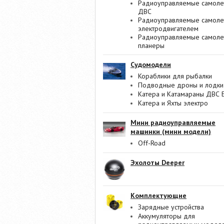
Радиоуправляемые самоле
ДВС
Радиоуправляемые самоле
электродвигателем
Радиоуправляемые самоле
планеры
Судомодели
Кораблики для рыбалки
Подводные дроны и лодки
Катера и Катамараны ДВС 
Катера и Яхты электро
Мини радиоуправляемые
машинки (мини модели)
Off-Road
Эхолоты Deeper
Комплектующие
Зарядные устройства
Аккумуляторы для