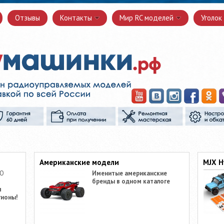
Отзывы
Контакты
Мир RC моделей
Уголок
Американские модели
MJX H
ПО
Именитые американские
бренды в одном каталоге
я
гионы!