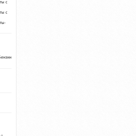
ты с
ты с
ты-
Бензин