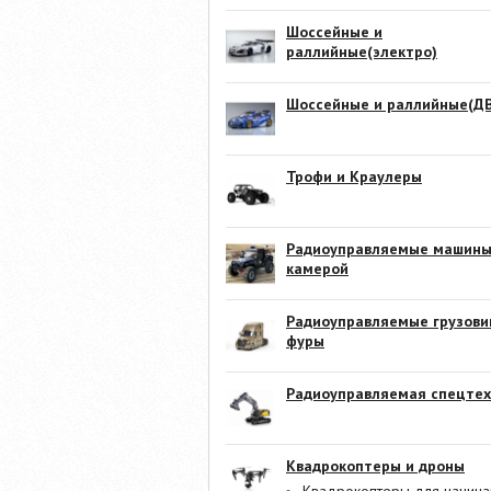
Шоссейные и
раллийные(электро)
Шоссейные и раллийные(ДВ
Трофи и Краулеры
Радиоуправляемые машины
камерой
Радиоуправляемые грузови
фуры
Радиоуправляемая спецтех
Квадрокоптеры и дроны