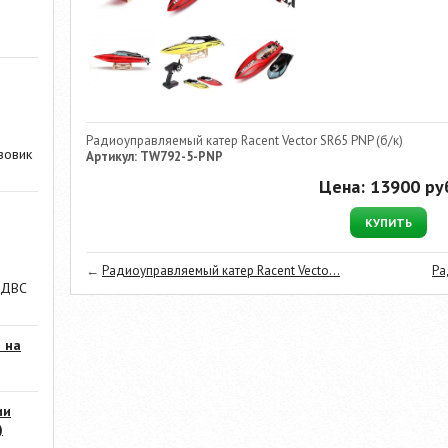
Радиоуправляемый катер Racent Vector SR65 PNP (б/к)
зовик
Артикул: TW792-5-PNP
Цена:
13900
руб
КУПИТЬ
←
Радиоуправляемый катер Racent Vecto...
Ра
 ДВС
 на
ии
)