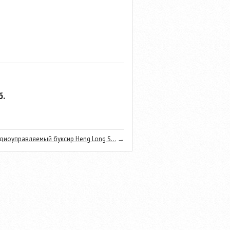
.
диоуправляемый буксир Heng Long S...
→