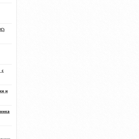
С)
 с
ки и
ника