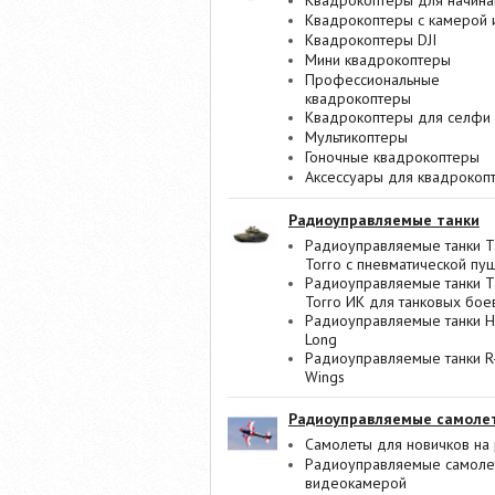
Квадрокоптеры для начин
Квадрокоптеры с камерой 
Квадрокоптеры DJI
Мини квадрокоптеры
Профессиональные
квадрокоптеры
Квадрокоптеры для селфи
Мультикоптеры
Гоночные квадрокоптеры
Аксессуары для квадрокоп
Радиоуправляемые танки
Радиоуправляемые танки T
Torro с пневматической пу
Радиоуправляемые танки T
Torro ИК для танковых бое
Радиоуправляемые танки 
Long
Радиоуправляемые танки R
Wings
Радиоуправляемые самоле
Самолеты для новичков на 
Радиоуправляемые самоле
видеокамерой