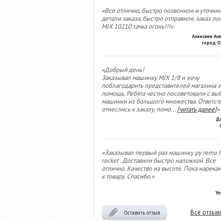
«Все отлично, быстро позвонили и уточни
детали заказа, быстро отправили, заказ по
MJX 10210 тачка огонь!!!»
Алексеев Ал
город О
«Добрый день!
Заказывал машинку MJX 1/8 и хочу
поблагодарить представителей магазина з
помощь. Ребята честно посоветовали с вы
машинки из большого множества. Ответст
отнеслись к заказу, помо
...
[читать далее]
»
Д
«Заказывал первый раз машинку ру remo 
rocket . Доставили быстро наложкой. Все
отлично. Качество на высоте. Пока нарека
к товару. Спасибо.»
Ул
Все отзыв
Оставить отзыв