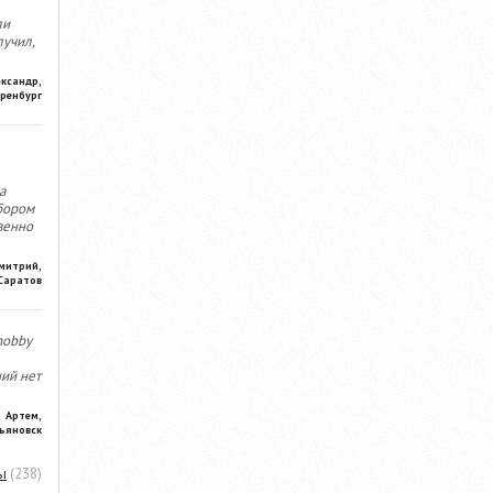
ли
лучил,
ександр,
ренбург
а
бором
венно
митрий,
Саратов
hobby
ний нет
Артем,
ьяновск
ы
(238)