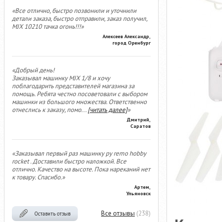
«Все отлично, быстро позвонили и уточнили
детали заказа, быстро отправили, заказ получил,
MJX 10210 тачка огонь!!!»
Алексеев Александр,
город Оренбург
«Добрый день!
Заказывал машинку MJX 1/8 и хочу
поблагодарить представителей магазина за
помощь. Ребята честно посоветовали с выбором
машинки из большого множества. Ответственно
отнеслись к заказу, помо
...
[читать далее]
»
Дмитрий,
Саратов
«Заказывал первый раз машинку ру remo hobby
rocket . Доставили быстро наложкой. Все
отлично. Качество на высоте. Пока нареканий нет
к товару. Спасибо.»
Артем,
Ульяновск
Все отзывы
(238)
Оставить отзыв