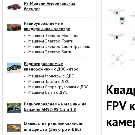
РУ Модели Американских
брендов
Радиоуправляемые
внедорожники электро
Машины Электро Монстры
Машины Электро Трагги
Машины Электро Спорт-Грузовик
Машины Электро Багги
Радиоуправляемые
внедорожники с ДВС нитро
Машины Монстры с ДВС
Машины Трагги с ДВС
Квад
Машины Спорт-грузовики с ДВС
Машины Багги с ДВС
FPV 
Радиоуправляемые машины на
бензине АИ92-98 1:5 и 1:8
каме
Машины на радиоуправлении
для дрифта (Электро и ДВС)