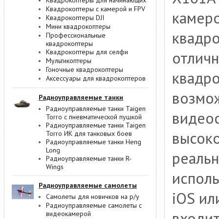
Квадрокоптеры для начинающих
Квадрокоптеры с камерой и FPV
камеро
Квадрокоптеры DJI
Мини квадрокоптеры
квадро
Профессиональные
квадрокоптеры
Квадрокоптеры для селфи
отлич
Мультикоптеры
Гоночные квадрокоптеры
квадро
Аксессуары для квадрокоптеров
возмо
Радиоуправляемые танки
Радиоуправляемые танки Taigen
видеос
Torro с пневматической пушкой
Радиоуправляемые танки Taigen
высоко
Torro ИК для танковых боев
Радиоуправляемые танки Heng
Long
реальн
Радиоуправляемые танки R-
Wings
исполь
Радиоуправляемые самолеты
iOS ил
Самолеты для новичков на р/у
Радиоуправляемые самолеты с
входит
видеокамерой