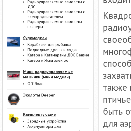
Радиоуправляемые самолеты с
ДВС
Радиоуправляемые самолеты с
Квадро
электродвигателем
Радиоуправляемые самолеты-
радиоу
планеры
своеоб
Судомодели
Кораблики для рыбалки
многоф
Подводные дроны и лодки
Катера и Катамараны ДВС Бензин
способ
Катера и Яхты электро
Мини радиоуправляемые
захват
машинки (мини модели)
Off-Road
также 
Эхолоты Deeper
птичье
быть 
Комплектующие
для аэ
Зарядные устройства
Аккумуляторы для