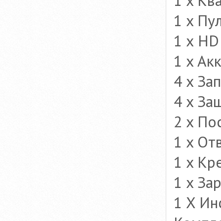
1 x Кв
1 x Пу
1 х HD
1 x Ак
4 x За
4 x За
2 x По
1 x От
1 x Кр
1 x За
1 X Ин