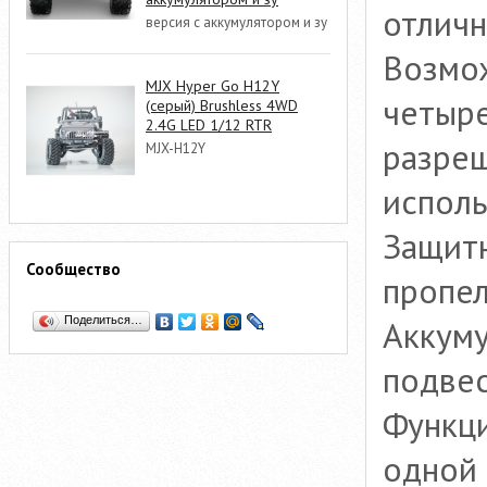
отличн
версия с аккумулятором и зу
Возмо
MJX Hyper Go H12Y
четыр
(серый) Brushless 4WD
2.4G LED 1/12 RTR
разреш
MJX-H12Y
исполь
Защит
Сообщество
пропел
Аккуму
Поделиться…
подвес
Функци
одной 