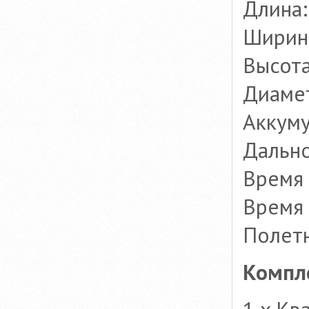
Длина:
Ширин
Высота
Диамет
Аккуму
Дально
Время 
Время 
Полетн
Компле