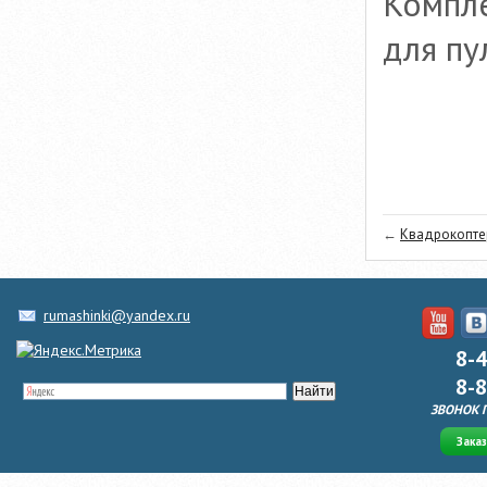
Компле
для пу
←
Квадрокоптер
rumashinki@yandex.ru
8-
8-
ЗВОНОК 
Зака