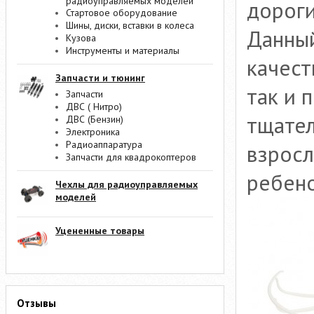
радиоуправляемых моделей
дороги
Стартовое оборудование
Шины, диски, вставки в колеса
Данный
Кузова
Инструменты и материалы
качест
Запчасти и тюнинг
так и 
Запчасти
ДВС ( Нитро)
тщател
ДВС (Бензин)
Электроника
Радиоаппаратура
взросл
Запчасти для квадрокоптеров
ребено
Чехлы для радиоуправляемых
моделей
Уцененные товары
Отзывы