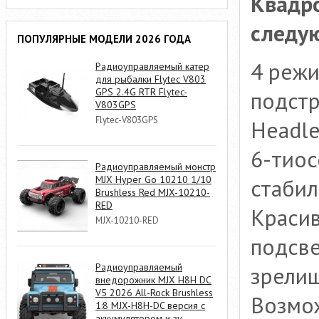
Квадр
следу
ПОПУЛЯРНЫЕ МОДЕЛИ 2026 ГОДА
4 режи
Радиоуправляемый катер
для рыбалки Flytec V803
GPS 2.4G RTR Flytec-
подстр
V803GPS
Flytec-V803GPS
Headl
6-тиос
Радиоуправляемый монстр
MJX Hyper Go 10210 1/10
стабил
Brushless Red MJX-10210-
RED
Красив
MJX-10210-RED
подсве
Радиоуправляемый
зрели
внедорожник MJX H8H DC
V5 2026 All-Rock Brushless
Возмож
1:8 MJX-H8H-DC версия с
аккумулятором и зу