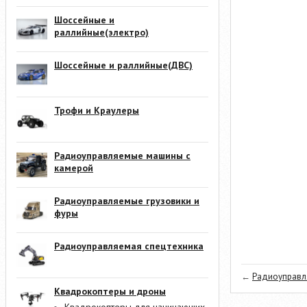
Шоссейные и
раллийные(электро)
Шоссейные и раллийные(ДВС)
Трофи и Краулеры
Радиоуправляемые машины с
камерой
Радиоуправляемые грузовики и
фуры
Радиоуправляемая спецтехника
←
Радиоуправля
Квадрокоптеры и дроны