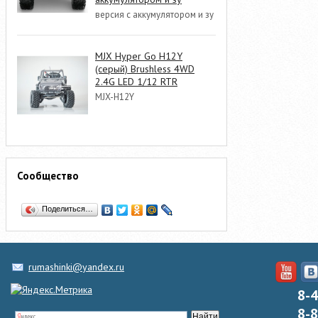
версия с аккумулятором и зу
MJX Hyper Go H12Y
(серый) Brushless 4WD
2.4G LED 1/12 RTR
MJX-H12Y
Сообщество
Поделиться…
rumashinki@yandex.ru
8-
8-