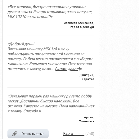
«Все отлично, быстро позвонили и уточнили
детали заказа, быстро отправили, заказ получил,
MJX 10210 тачка огонь!!!»
Алексеев Александр,
город Оренбург
«Добрый день!
Заказывал машинку MJX 1/8 и хочу
поблагодарить представителей магазина за
помощь. Ребята честно посоветовали с выбором
машинки из большого множества. Ответственно
отнеслись к заказу, помо
...
[читать далее]
»
Дмитрий,
Саратов
«Заказывал первый раз машинку ру remo hobby
rocket . Доставили быстро наложкой. Все
отлично. Качество на высоте. Пока нареканий нет
к товару. Спасибо.»
Артем,
Ульяновск
Все отзывы
(238)
Оставить отзыв