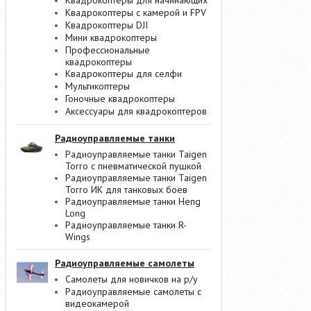
Квадрокоптеры для начинающих
Квадрокоптеры с камерой и FPV
Квадрокоптеры DJI
Мини квадрокоптеры
Профессиональные
квадрокоптеры
Квадрокоптеры для селфи
Мультикоптеры
Гоночные квадрокоптеры
Аксессуары для квадрокоптеров
Радиоуправляемые танки
Радиоуправляемые танки Taigen
Torro с пневматической пушкой
Радиоуправляемые танки Taigen
Torro ИК для танковых боев
Радиоуправляемые танки Heng
Long
Радиоуправляемые танки R-
Wings
Радиоуправляемые самолеты
Самолеты для новичков на р/у
Радиоуправляемые самолеты с
видеокамерой