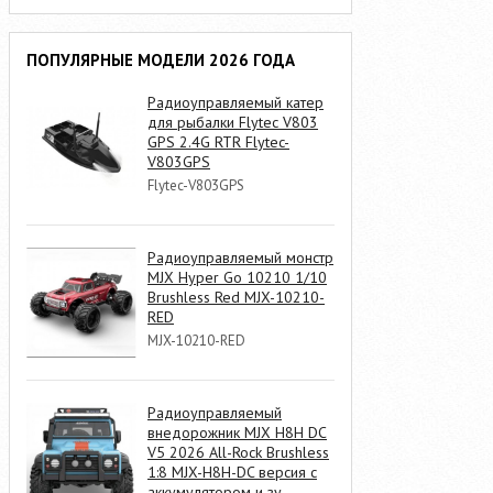
ПОПУЛЯРНЫЕ МОДЕЛИ 2026 ГОДА
Радиоуправляемый катер
для рыбалки Flytec V803
GPS 2.4G RTR Flytec-
V803GPS
Flytec-V803GPS
Радиоуправляемый монстр
MJX Hyper Go 10210 1/10
Brushless Red MJX-10210-
RED
MJX-10210-RED
Радиоуправляемый
внедорожник MJX H8H DC
V5 2026 All-Rock Brushless
1:8 MJX-H8H-DC версия с
аккумулятором и зу