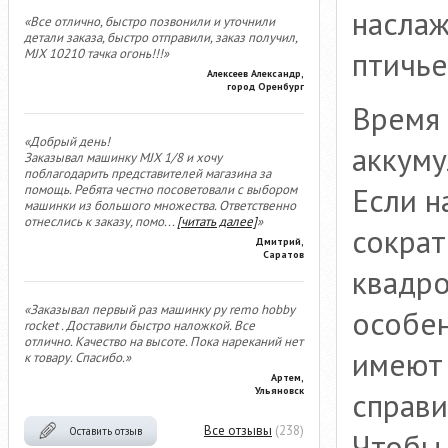
наслаж
«Все отлично, быстро позвонили и уточнили
детали заказа, быстро отправили, заказ получил,
птичье
MJX 10210 тачка огонь!!!»
Алексеев Александр,
город Оренбург
Время 
«Добрый день!
аккуму
Заказывал машинку MJX 1/8 и хочу
поблагодарить представителей магазина за
Если н
помощь. Ребята честно посоветовали с выбором
машинки из большого множества. Ответственно
отнеслись к заказу, помо
...
[читать далее]
»
сократ
Дмитрий,
Саратов
квадро
«Заказывал первый раз машинку ру remo hobby
особе
rocket . Доставили быстро наложкой. Все
отлично. Качество на высоте. Пока нареканий нет
имеют 
к товару. Спасибо.»
Артем,
Ульяновск
справи
Все отзывы
(238)
Оставить отзыв
Чтобы 