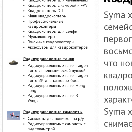
Квадрокоптеры для начинающих
Квадрокоптеры с камерой и FPV
Квадрокоптеры DJI
Syma x
Мини квадрокоптеры
Профессиональные
семейс
квадрокоптеры
Квадрокоптеры для селфи
первог
Мультикоптеры
Гоночные квадрокоптеры
Аксессуары для квадрокоптеров
восьмо
Радиоуправляемые танки
что но
Радиоуправляемые танки Taigen
Torro с пневматической пушкой
квадро
Радиоуправляемые танки Taigen
Torro ИК для танковых боев
положи
Радиоуправляемые танки Heng
Long
Радиоуправляемые танки R-
характ
Wings
Syma x
Радиоуправляемые самолеты
Самолеты для новичков на р/у
снимае
Радиоуправляемые самолеты с
видеокамерой