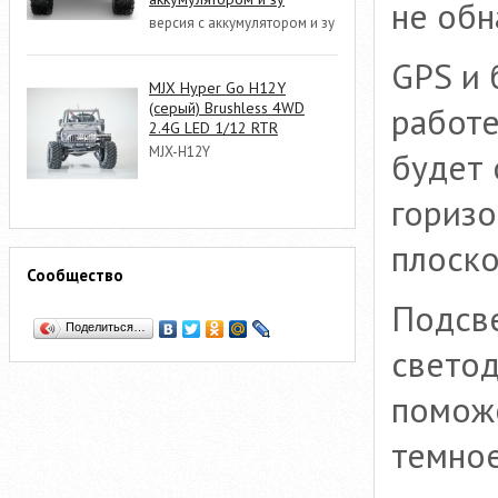
не обн
версия с аккумулятором и зу
GPS и 
MJX Hyper Go H12Y
(серый) Brushless 4WD
работе
2.4G LED 1/12 RTR
MJX-H12Y
будет 
горизо
плоско
Сообщество
Подсве
Поделиться…
светод
поможе
темное