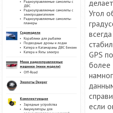
делает
Радиоуправляемые самолеты с
ДВС
Радиоуправляемые самолеты с
Угол о
электродвигателем
Радиоуправляемые самолеты-
градус
планеры
всегда
Судомодели
Кораблики для рыбалки
стабил
Подводные дроны и лодки
Катера и Катамараны ДВС Бензин
GPS п
Катера и Яхты электро
Мини радиоуправляемые
более 
машинки (мини модели)
Off-Road
намног
Эхолоты Deeper
данны
справи
Комплектующие
если о
Зарядные устройства
Аккумуляторы для