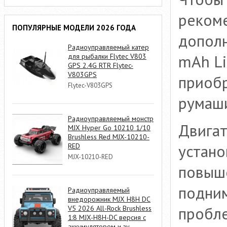
реком
ПОПУЛЯРНЫЕ МОДЕЛИ 2026 ГОДА
дополн
Радиоуправляемый катер
mAh Li
для рыбалки Flytec V803
GPS 2.4G RTR Flytec-
V803GPS
приобр
Flytec-V803GPS
румаш
Радиоуправляемый монстр
Двигат
MJX Hyper Go 10210 1/10
Brushless Red MJX-10210-
устано
RED
MJX-10210-RED
повыш
подним
Радиоуправляемый
внедорожник MJX H8H DC
пробле
V5 2026 All-Rock Brushless
1:8 MJX-H8H-DC версия с
аккумулятором и зу