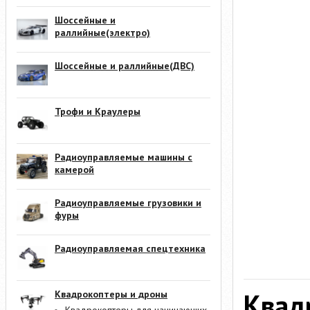
Шоссейные и
раллийные(электро)
Шоссейные и раллийные(ДВС)
Трофи и Краулеры
Радиоуправляемые машины с
камерой
Радиоуправляемые грузовики и
фуры
Радиоуправляемая спецтехника
Квад
Квадрокоптеры и дроны