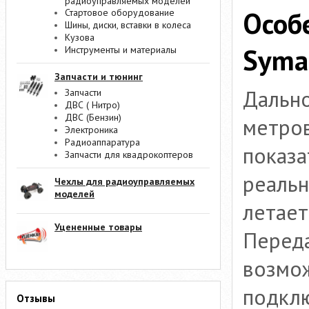
радиоуправляемых моделей
Особ
Стартовое оборудование
Шины, диски, вставки в колеса
Кузова
Syma
Инструменты и материалы
Запчасти и тюнинг
Дально
Запчасти
ДВС ( Нитро)
ДВС (Бензин)
метров
Электроника
Радиоаппаратура
показа
Запчасти для квадрокоптеров
реальн
Чехлы для радиоуправляемых
моделей
летает
Уцененные товары
Переда
возмож
подклю
Отзывы