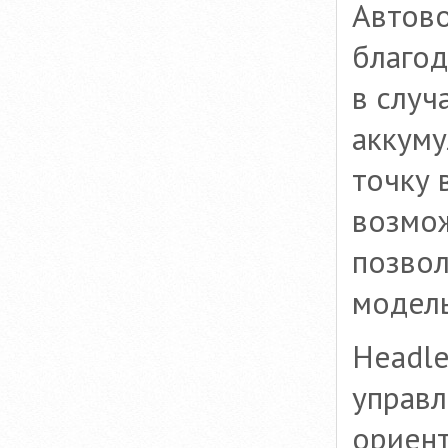
Автово
благод
в случ
аккуму
точку 
возмож
позвол
модел
Headl
управл
ориент