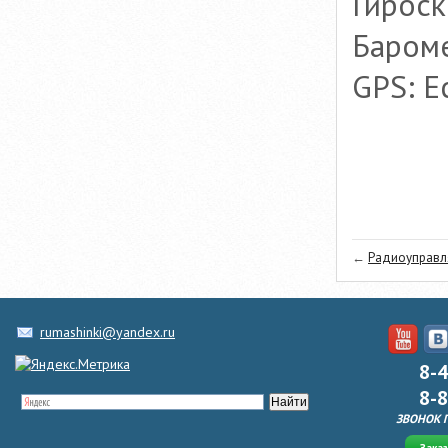
Гироск
Бароме
GPS: Е
←
Радиоуправля
rumashinki@yandex.ru
8-
8-
ЗВОНОК 