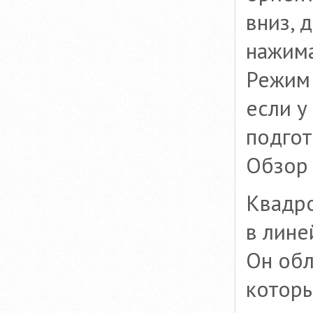
вниз, 
нажима
Режим 
если у
подгот
Обзор
Квадро
в лине
Он обл
которы